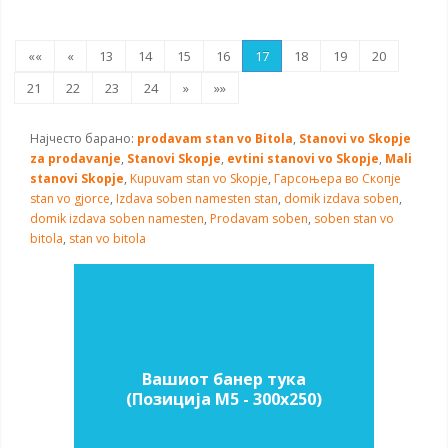
««
«
13
14
15
16
17
18
19
20
21
22
23
24
»
»»
Најчесто барано:
prodavam stan vo Bitola
,
Stanovi vo Skopje
za prodavanje
,
Stanovi Skopje
,
evtini stanovi vo Skopje
,
Mali
stanovi Skopje
,
Kupuvam stan vo Skopje
,
Гарсоњера во Скопје
stan vo gjorce
,
Izdava soben namesten stan
,
domik izdava soben
,
domik izdava soben namesten
,
Prodavam soben
,
soben stan vo
bitola
,
stan vo bitola
Вашиот банер тука
(Позиција M5 - 300х250)