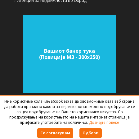
Агенции за недвижности во Охрид
Вашиот банер тука
(Позиција M3 - 300х250)
Ние користиме колачиња(cookies) за да овозможиме оваа веб страна
да работи правилно како и за нејзино понатамошно подобрување се
СОФТВЕР ЗА АГЕНЦИИ ЗА НЕДВИЖНИНИ
ИЗРАБОТЕН ОД
BEST NET
со цел подобрување на Вашето корисничко искуство. Со
STUDIO
2026
продолжување на користењето на нашата интернет страница ја
прифаќате употребата на колачиња.
Дознајте повеќе
Правила за користење
Се согласувам
Одбери