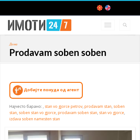
Дома
Prodavam soben soben
Добијте понуда од агент
Најчесто барано:
,
stan vo gjorce petrov
,
prodavam stan
,
soben
stan
,
soben stan vo gjorce
,
prodavam soben stan
,
stan vo gjorce
,
izdava soben namesten stan