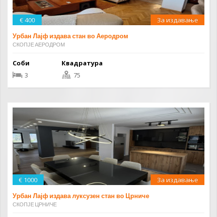
€ 400
За издавање
Урбан Лајф издава стан во Аеродром
СКОПЈЕ АЕРОДРОМ
Соби
Квадратура
3
75
€ 1000
За издавање
Урбан Лајф издава луксузен стан во Црниче
СКОПЈЕ ЦРНИЧЕ