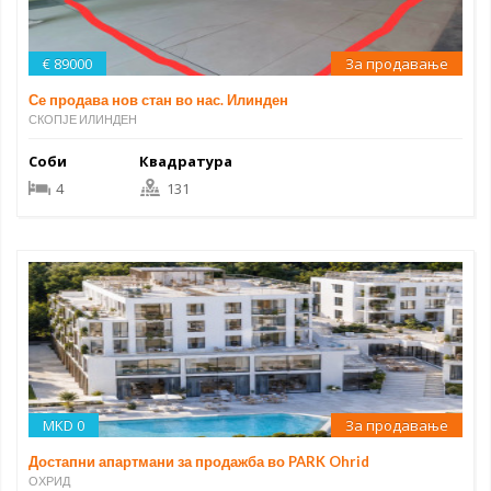
€ 89000
За продавање
Се продава нов стан во нас. Илинден
СКОПЈЕ ИЛИНДЕН
Соби
Квадратура
4
131
MKD 0
За продавање
Достапни апартмани за продажба во PARK Ohrid
ОХРИД