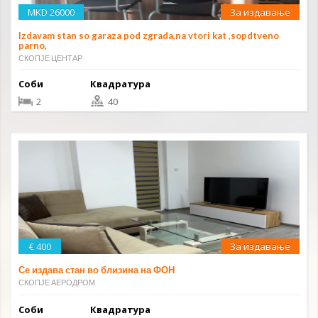
MKD 26000
За издавање
Izdavam stan so garaza pod zgrada,na vtori kat ,sopdtveno
parno,
СКОПЈЕ ЦЕНТАР
Соби
Квадратура
2
40
€ 400
За издавање
Се издава стан во близина на ФОН
СКОПЈЕ АЕРОДРОМ
Соби
Квадратура