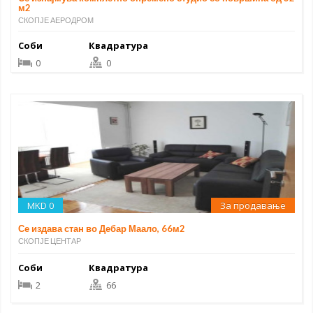
м2
СКОПЈЕ АЕРОДРОМ
Соби
Квадратура
0
0
MKD 0
За продавање
Се издава стан во Дебар Маало, 66м2
СКОПЈЕ ЦЕНТАР
Соби
Квадратура
2
66