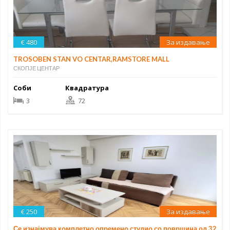
€ 480
За издавање
TROSOBEN STAN VO CENTAR,RAMSTORE MALL
СКОПЈЕ ЦЕНТАР
Соби
Квадратура
3
72
€ 250
За издавање
Се изнајмува комплетно опремено студио со површина од 32