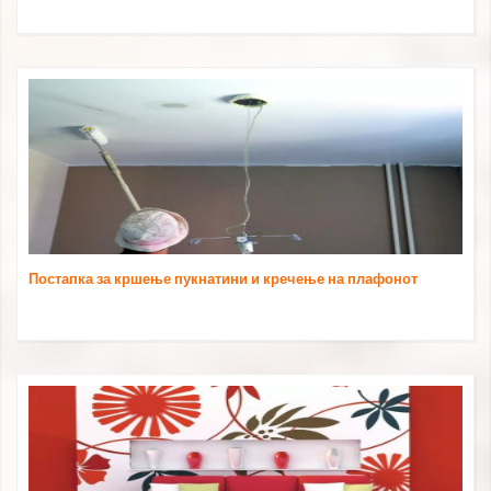
Постапка за кршење пукнатини и кречење на плафонот