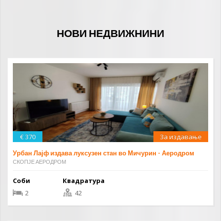
НОВИ НЕДВИЖНИНИ
€ 370
За издавање
Урбан Лајф издава луксузен стан во Мичурин - Аеродром
СКОПЈЕ АЕРОДРОМ
Соби
Квадратура
2
42