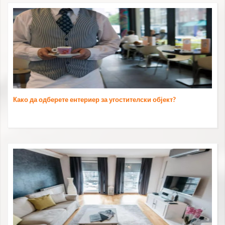
Како да одберете ентериер за угостителски објект?