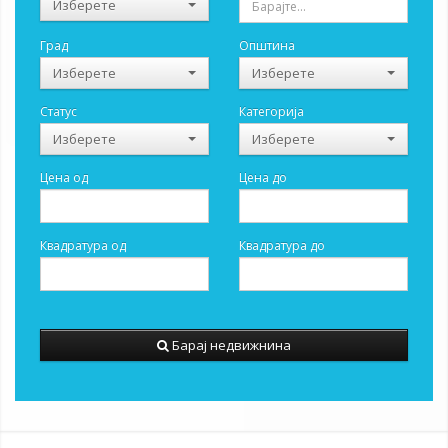
Изберете
Град
Општина
Изберете
Изберете
Статус
Категорија
Изберете
Изберете
Цена од
Цена до
Квадратура од
Квадратура до
Барај недвижнина