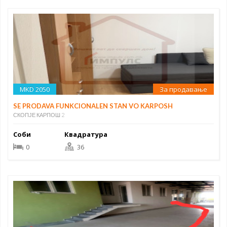
MKD 2050
За продавање
SE PRODAVA FUNKCIONALEN STAN VO KARPOSH
СКОПЈЕ КАРПОШ 2
Соби
Квадратура
0
36