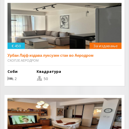
€ 450
За издавање
Урбан Лајф издава луксузен стан во Аеродром
СКОПЈЕ АЕРОДРОМ
Соби
Квадратура
2
50