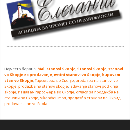
Најчесто барано:
Mali stanovi Skopje
,
Stanovi Skopje
,
stanovi
vo Skopje za prodavanje
,
evtini stanovi vo Skopje
,
kupuvam
stan vo Skopje
,
Гарсоњера во Скопје
,
prodazba na stanovi vo
Skopje
,
prodazba na stanovi skopje
,
Izdavanje stanovi pod kirija
skopje
,
Издавам гарсоњера во Скопје
,
огласи за продажба на
станови во Скопје
,
Vikendici
,
Imoti
,
продазба станови во Oхрид
,
prodavam stan vo Bitola