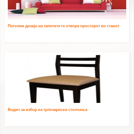
Поголем дизајн на тапетите го отвора просторот во станот
Водич за избор на трпезариски столчиња