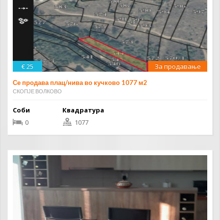
€ 25
За продавање
Се продава плац/нива во кучково 1077 м2
СКОПЈЕ ВОЛКОВО
Соби
Квадратура
0
1077