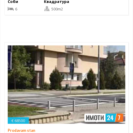
Соби
Квадратура
6
500m2
€ 68500
Prodavam stan