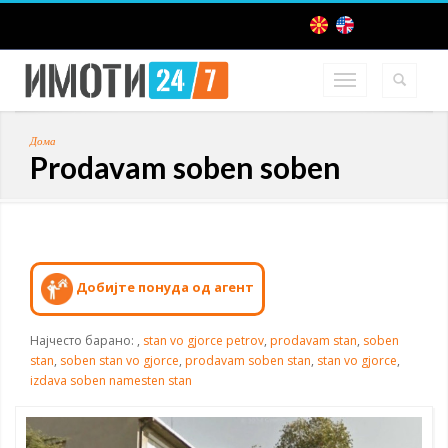
Дома
Prodavam soben soben
Добијте понуда од агент
Најчесто барано:
,
stan vo gjorce petrov
,
prodavam stan
,
soben
stan
,
soben stan vo gjorce
,
prodavam soben stan
,
stan vo gjorce
,
izdava soben namesten stan