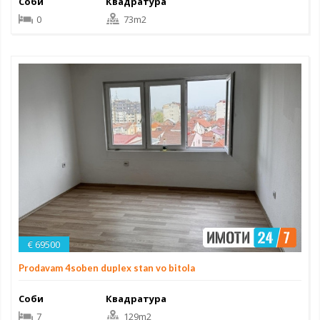
Соби
Квадратура
0
73m2
€ 69500
Prodavam 4soben duplex stan vo bitola
Соби
Квадратура
7
129m2