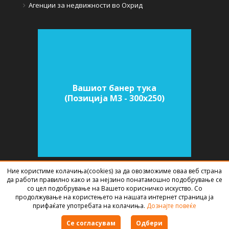
Агенции за недвижности во Охрид
Вашиот банер тука
(Позиција M3 - 300х250)
Ние користиме колачиња(cookies) за да овозможиме оваа веб страна
да работи правилно како и за нејзино понатамошно подобрување се
СОФТВЕР ЗА АГЕНЦИИ ЗА НЕДВИЖНИНИ
ИЗРАБОТЕН ОД
BEST NET
со цел подобрување на Вашето корисничко искуство. Со
STUDIO
2026
продолжување на користењето на нашата интернет страница ја
прифаќате употребата на колачиња.
Дознајте повеќе
Правила за користење
Се согласувам
Одбери