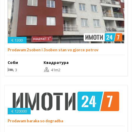
€ 1300
Prodavam 2soben i 3soben stan vo gjorce petrov
Соби
Квадратура
3
41m2
€ 120000
Prodavam baraka so dogradba