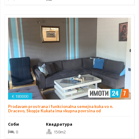
€ 180000
Prodavam prostrana i funkcionalna semejna kuka vo n.
Dracevo, Skopje Kukata ima vkupna povrsina od
Соби
Квадратура
0
150m2