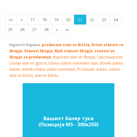
««
«
17
18
19
20
21
22
23
24
25
26
27
28
»
»»
Најчесто барано:
prodavam stan vo Bitola
,
Evtini stanovi vo
Skopje
,
Stanovi Skopje
,
Mali stanovi Skopje
,
stanovi vo
Skopje za prodavanje
,
Kupuvam stan vo Skopje
,
Гарсоњера во
Скопје
stan vo gjorce
,
Izdava soben namesten stan
,
domik izdava
soben
,
domik izdava soben namesten
,
Prodavam soben
,
soben
stan vo bitola
,
stan vo bitola
Вашиот банер тука
(Позиција M5 - 300х250)