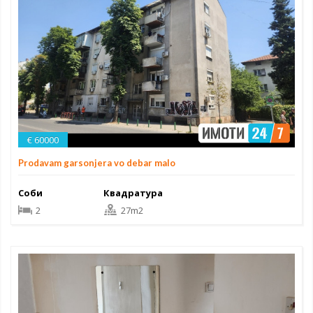
€ 60000
Prodavam garsonjera vo debar malo
Соби
Квадратура
2
27m2