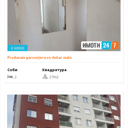
€ 60000
Prodavam garsonjera vo debar malo
Соби
Квадратура
2
27m2