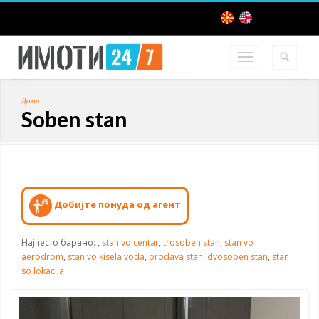
Дома
Soben stan
Добијте понуда од агент
Најчесто барано:
,
stan vo centar
,
trosoben stan
,
stan vo
aerodrom
,
stan vo kisela voda
,
prodava stan
,
dvosoben stan
,
stan
so lokacija