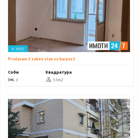
€ 1650
Prodavam 3 soben stan vo karpos1
Соби
Квадратура
3
51m2