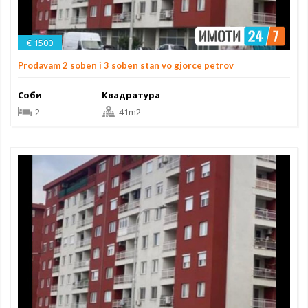
€ 1500
Prodavam 2 soben i 3 soben stan vo gjorce petrov
Соби
Квадратура
2
41m2