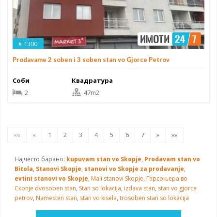
€ 1300
Prodavame 2 soben i 3 soben stan vo Gjorce Petrov
Соби
Квадратура
2
47m2
««
«
1
2
3
4
5
6
7
»
»»
Најчесто барано:
kupuvam stan vo Skopje
,
Prodavam stan vo
Bitola
,
Stanovi Skopje
,
stanovi vo Skopje za prodavanje
,
evtini stanovi vo Skopje
,
Mali stanovi Skopje
,
Гарсоњера во
Скопје
dvosoben stan
,
Stan so lokacija
,
izdava stan
,
stan vo gjorce
petrov
,
Namesten stan
,
stan vo kisela
,
trosoben stan so lokacija