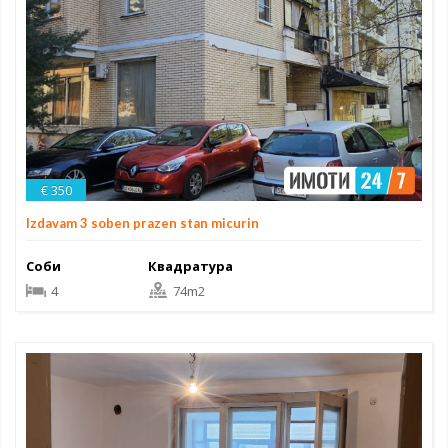
€ 350
Izdavam 3 soben prazen stan micurin
Соби
Квадратура
4
74m2