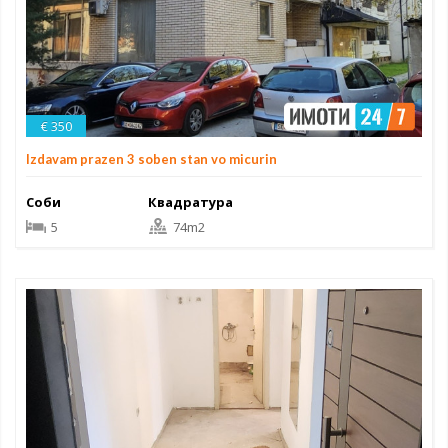
€ 350
Izdavam prazen 3 soben stan vo micurin
Соби
Квадратура
5
74m2