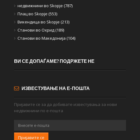
недвижнини во Skopje (787)
Плац во Skopje (553)
Викендица во Skopje (213)
Станови во Охрид (189)
Станови во Македонија (104)
ВИ СЕ ДОПАЃАМЕ? ПОДРЖЕТЕ НЕ
ИЗВЕСТУВАЊЕ НА Е-ПОШТА
Пријавите се за да добивате известувања за нови
недвижнини по е-пошта
Пријавите се