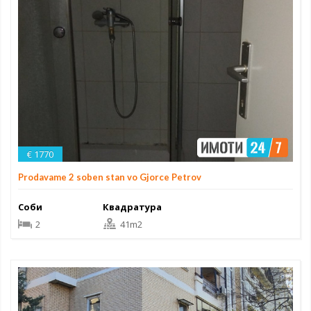
€ 1770
Prodavame 2 soben stan vo Gjorce Petrov
Соби
Квадратура
2
41m2