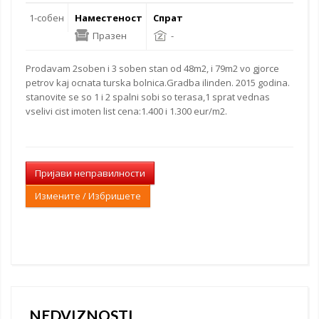
1-собен
Наместеност
Спрат
Празен
-
Prodavam 2soben i 3 soben stan od 48m2, i 79m2 vo
gjorce
petrov
kaj ocnata turska bolnica.Gradba ilinden. 2015 godina.
stanovite se so 1 i 2 spalni sobi so terasa,1 sprat vednas
vselivi cist imoten list cena:1.400 i 1.300 eur/m2.
Пријави неправилности
Измените / Избришете
NEDVIZNOSTI