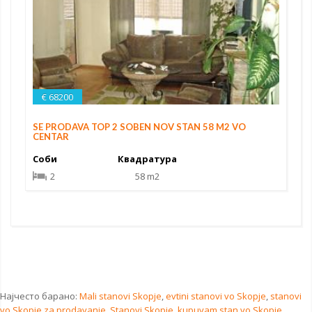
€ 68200
SE PRODAVA TOP 2 SOBEN NOV STAN 58 M2 VO
CENTAR
Соби
Квадратура
2
58 m2
Најчесто барано:
Mali stanovi Skopje
,
evtini stanovi vo Skopje
,
stanovi
vo Skopje za prodavanje
,
Stanovi Skopje
,
kupuvam stan vo Skopje
,