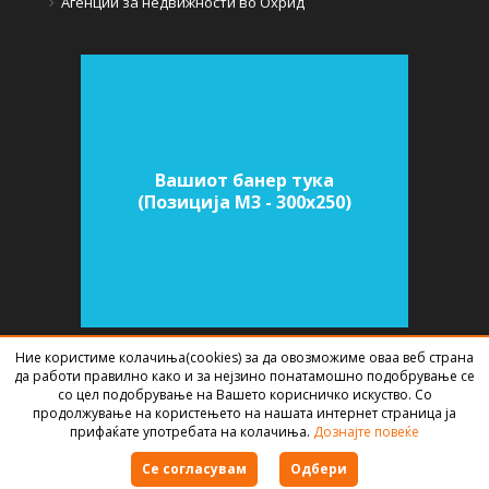
Агенции за недвижности во Охрид
Вашиот банер тука
(Позиција M3 - 300х250)
Ние користиме колачиња(cookies) за да овозможиме оваа веб страна
да работи правилно како и за нејзино понатамошно подобрување се
СОФТВЕР ЗА АГЕНЦИИ ЗА НЕДВИЖНИНИ
ИЗРАБОТЕН ОД
BEST NET
со цел подобрување на Вашето корисничко искуство. Со
STUDIO
2026
продолжување на користењето на нашата интернет страница ја
прифаќате употребата на колачиња.
Дознајте повеќе
Правила за користење
Се согласувам
Одбери