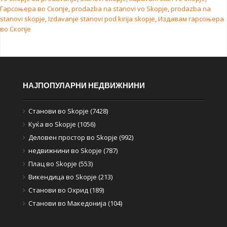
Гарсоњера во Скопје
,
prodazba na stanovi vo Skopje
,
prodazba na
stanovi skopje
,
Izdavanje stanovi pod kirija skopje
,
Издавам гарсоњера
во Скопје
НАЈПОПУЛАРНИ НЕДВИЖНИНИ
Станови во Skopje (7428)
Куќа во Skopje (1056)
Деловен простор во Skopje (992)
недвижнини во Skopje (787)
Плац во Skopje (553)
Викендица во Skopje (213)
Станови во Охрид (189)
Станови во Македонија (104)