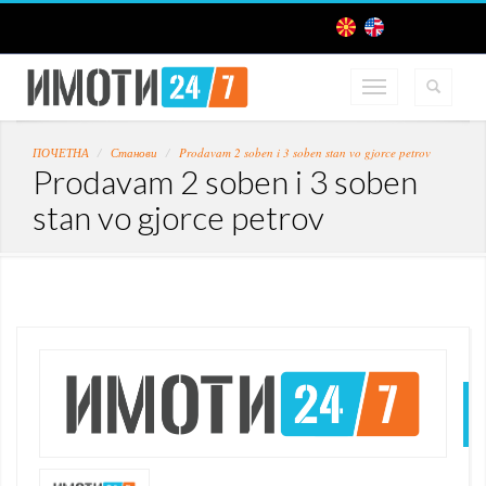
ПОЧЕТНА
Станови
Prodavam 2 soben i 3 soben stan vo gjorce petrov
Prodavam 2 soben i 3 soben
stan vo gjorce petrov
N