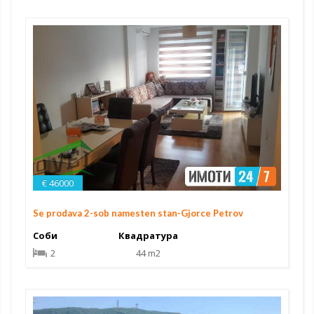
€ 46000
Se prodava 2-sob namesten stan-Gjorce Petrov
Соби
Квадратура
2
44 m2