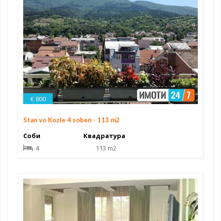
€ 800
Stan vo Kozle 4 soben - 113 m2
Соби
Квадратура
4
113 m2