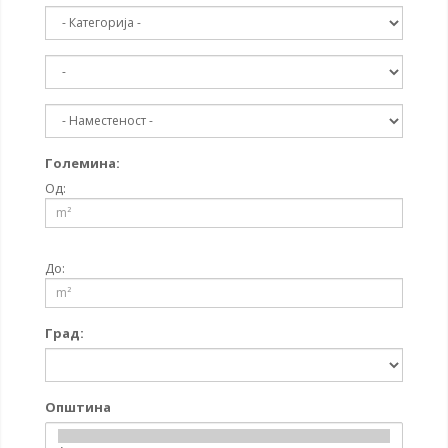
Големина:
Од:
До:
Град:
Општина