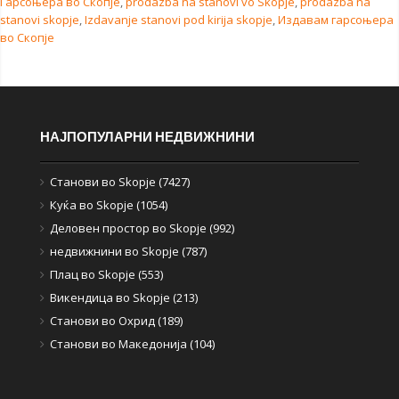
Гарсоњера во Скопје
,
prodazba na stanovi vo Skopje
,
prodazba na
stanovi skopje
,
Izdavanje stanovi pod kirija skopje
,
Издавам гарсоњера
во Скопје
НАЈПОПУЛАРНИ НЕДВИЖНИНИ
Станови во Skopje (7427)
Куќа во Skopje (1054)
Деловен простор во Skopje (992)
недвижнини во Skopje (787)
Плац во Skopje (553)
Викендица во Skopje (213)
Станови во Охрид (189)
Станови во Македонија (104)