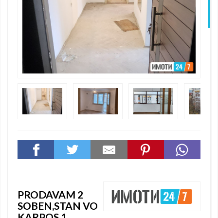
N
PRODAVAM 2
SOBEN,STAN VO
KARPOS 1