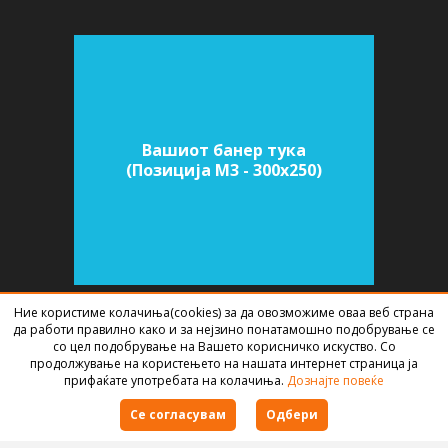
Вашиот банер тука
(Позиција M3 - 300х250)
Ние користиме колачиња(cookies) за да овозможиме оваа веб страна
да работи правилно како и за нејзино понатамошно подобрување се
СОФТВЕР ЗА АГЕНЦИИ ЗА НЕДВИЖНИНИ
ИЗРАБОТЕН ОД
BEST NET
со цел подобрување на Вашето корисничко искуство. Со
STUDIO
2026
продолжување на користењето на нашата интернет страница ја
прифаќате употребата на колачиња.
Дознајте повеќе
Правила за користење
Се согласувам
Одбери