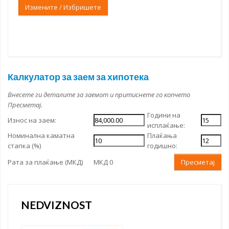
Измените / Избришете
Калкулатор за заем за хипотека
Внесете ги деталите за заемот и притиснете го копчето
Пресметај.
Години на
Износ на заем:
исплаќање:
Номинална каматна
Плаќања
стапка (%)
годишно:
Рата за плаќање (МКД)
МКД 0
Пресметај
NEDVIZNOST