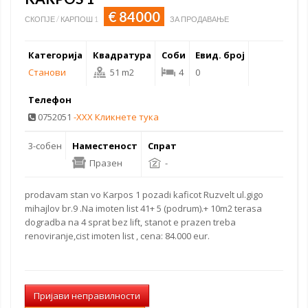
€ 84000
СКОПЈЕ / КАРПОШ 1
ЗА ПРОДАВАЊЕ
Категорија
Квадратура
Соби
Евид. број
Станови
51 m2
4
0
Телефон
0752051
-XXX Кликнете тука
3-собен
Наместеност
Спрат
Празен
-
prodavam stan
vo Karpos 1 pozadi kaficot Ruzvelt ul.gigo
mihajlov br.9 .Na imoten list 41+ 5 (podrum).+ 10m2 terasa
dogradba na 4 sprat bez lift, stanot e prazen treba
renoviranje,cist imoten list , cena: 84.000 eur.
Пријави неправилности