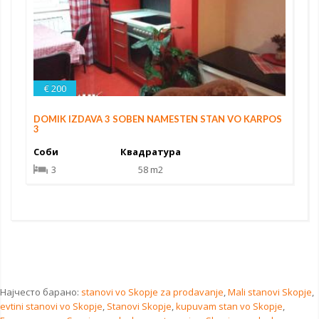
€ 200
DOMIK IZDAVA 3 SOBEN NAMESTEN STAN VO KARPOS
3
Соби
Квадратура
3
58 m2
Најчесто барано:
stanovi vo Skopje za prodavanje
,
Mali stanovi Skopje
,
evtini stanovi vo Skopje
,
Stanovi Skopje
,
kupuvam stan vo Skopje
,