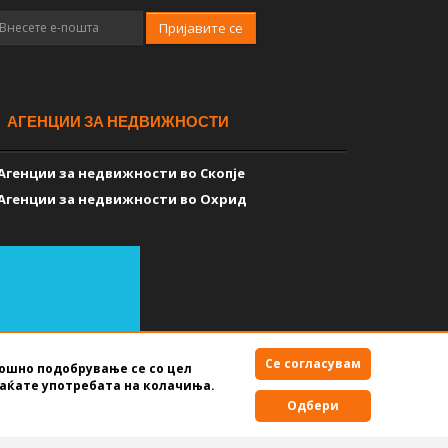
Пријавите се
АГЕНЦИИ ЗА НЕДВИЖНОСТИ
Агенции за недвижности во Скопје
Агенции за недвижности во Охрид
Се согласувам
мошно подобрување се со цел
аќате употребата на колачиња.
Правила за користење
Одбери