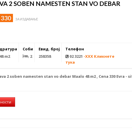
VA 2 SOBEN NAMESTEN STAN VO DEBAR
 330
ЗА ИЗДАВАЊЕ
дратура
Соби
Евид. број
Телефон
48 m2
2
258358
02 3221
-XXX Кликнете
тука
ava
2 soben namesten
stan vo debar
Maalo 48 m2 , Cena 330 Evra - si
лности