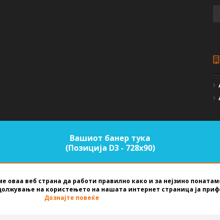
Вашиот банер тука
(Позиција D3 - 728х90)
е оваа веб страна да работи правилно како и за нејзино поната
должување на користењето на нашата интернет страница ја приф
EST NET STUDIO
2026
Дознајте повеќе