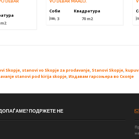
VO DEBAR
V
VO DEBAR MAALO.
С
Соби
Квадратура
ратура
3
70 m2
 m2
ovi Skopje
,
stanovi vo Skopje za prodavanje
,
Stanovi Skopje
,
kupuv
davanje stanovi pod kirija skopje
,
Издавам гарсоњера во Скопје
 ДОПАЃАМЕ? ПОДРЖЕТЕ НЕ
П
н