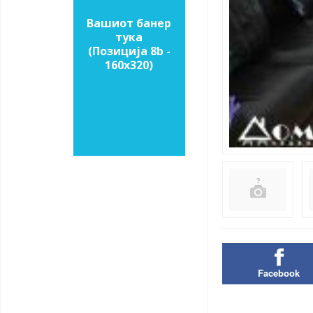
Вашиот банер
тука
(Позиција 8b -
160х320)
Facebook