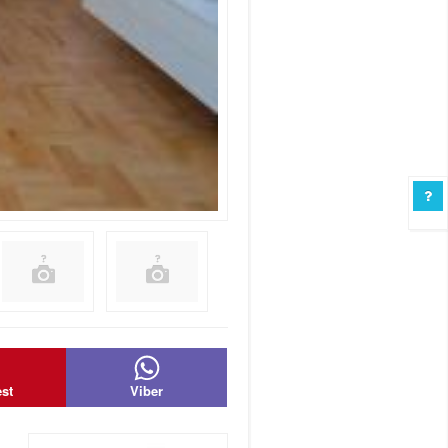
est
Viber