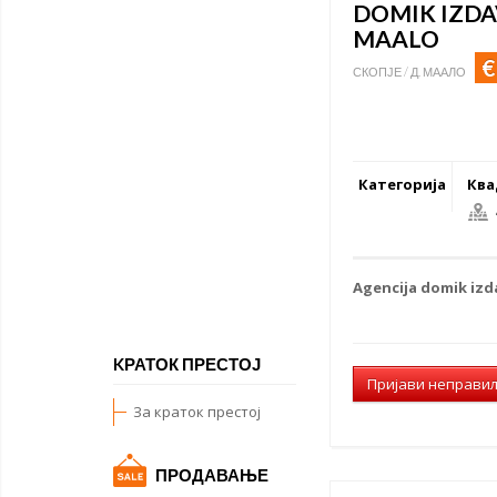
DOMIK IZDA
MAALO
€
СКОПЈЕ / Д. МААЛО
Категорија
Ква
Agencija
domik izd
KРАТОК ПРЕСТОЈ
Пријави неправи
За краток престој
ПРОДАВАЊЕ