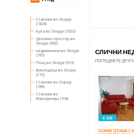
Станови во Skopje
(7428)
Куќа во Skopje (1055)
Деловен простор во
Skopje (992)
СЛИЧНИ Н
недвижнини во Skopje
(787)
ПОГЛЕДНЕТЕ ДРУГ
Плац во Skopje (553)
Викендица во Skopje
(213)
Станови во Охрид
(189)
Станови во
Македонија (104)
€ 330
DOMIK IZDAVA 2 