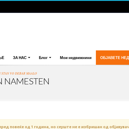
ЊЕ
ЗА НАС
Блог
Мои недвижнини
ОБЈАВЕТЕ НЕ
N STAN VO DEBAR MAALO
N NAMESTEN
пред повеќе од 1 година, но сеуште не е избришан од објавува