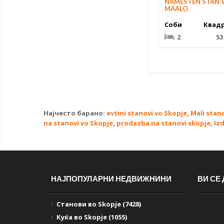
NAMESTEN STAN 
MAALO
Соби
Квад
2
53
Најчесто барано:
evtini stanovi vo Skopje
,
Mali stan
na stanovi vo Skopje
,
prodazba na stanovi skopje
,
Iz
НАЈПОПУЛАРНИ НЕДВИЖНИНИ
ВИ СЕ
Станови во Skopje (7428)
Куќа во Skopje (1055)