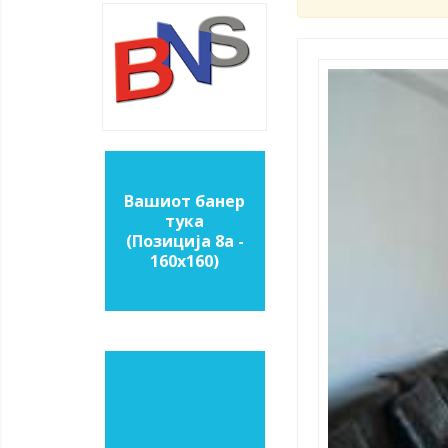
Вашиот банер
тука
(Позиција 8a -
160х160)