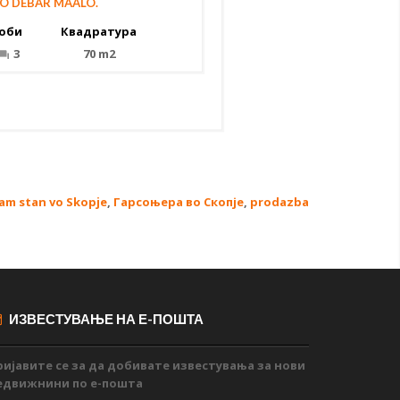
O DEBAR MAALO.
оби
Квадратура
3
70 m2
am stan vo Skopje
,
Гарсоњера во Скопје
,
prodazba
ИЗВЕСТУВАЊЕ НА Е-ПОШТА
ријавите се за да добивате известувања за нови
едвижнини по е-пошта