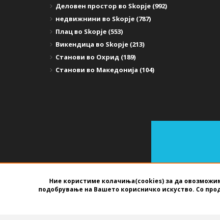
Деловен простор во Skopje (992)
недвижнини во Skopje (787)
Плац во Skopje (553)
Викендица во Skopje (213)
Станови во Охрид (189)
Станови во Македонија (104)
Ние користиме колачиња(cookies) за да овозможим
подобрување на Вашето корисничко искуство. Со про
СОФТВЕР ЗА АГЕНЦИИ ЗА НЕДВИЖНИНИ
ИЗРАБОТЕН ОД
B