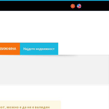
ДВИЖНИНА
Најдете недвижност
чот, можно е да не е валиден