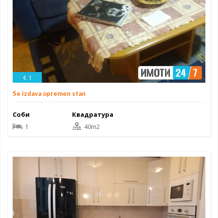
€ 1
Se izdava opremen stan
Соби
Квадратура
1
40m2