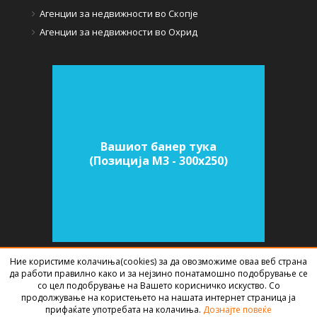
Агенции за недвижности во Скопје
Агенции за недвижности во Охрид
Вашиот банер тука
(Позиција M3 - 300х250)
Ние користиме колачиња(cookies) за да овозможиме оваа веб страна
да работи правилно како и за нејзино понатамошно подобрување се
СОФТВЕР ЗА АГЕНЦИИ ЗА НЕДВИЖНИНИ
ИЗРАБОТЕН ОД
BEST NET
со цел подобрување на Вашето корисничко искуство. Со
STUDIO
2026
продолжување на користењето на нашата интернет страница ја
прифаќате употребата на колачиња.
Дознајте повеќе