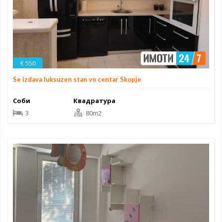
€ 550
Se izdava luksuzen stan vo centar Skopje
Соби
Квадратура
3
80m2