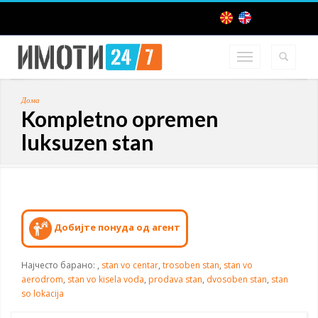
Дома
Kompletno opremen
luksuzen stan
Добијте понуда од агент
Најчесто барано:
,
stan vo centar
,
trosoben stan
,
stan vo
aerodrom
,
stan vo kisela voda
,
prodava stan
,
dvosoben stan
,
stan
so lokacija