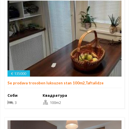
€ 135000
Se prodava trosoben luksuzen stan 100m2,Taftalidze
Соби
Квадратура
3
100m2