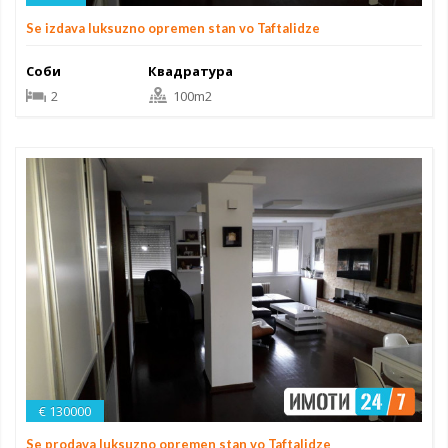
Se izdava luksuzno opremen stan vo Taftalidze
Соби
Квадратура
2
100m2
€ 130000
Se prodava luksuzno opremen stan vo Taftalidze