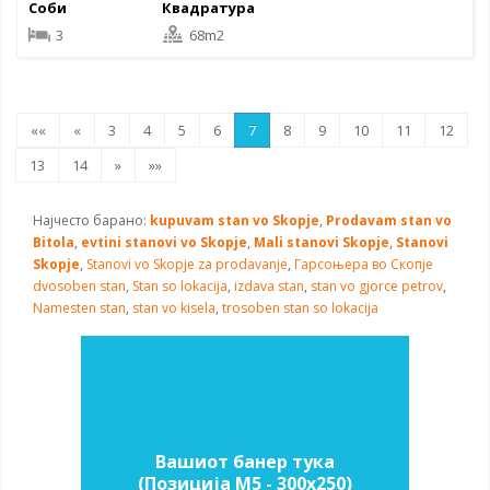
Соби
Квадратура
3
68m2
««
«
3
4
5
6
7
8
9
10
11
12
13
14
»
»»
Најчесто барано:
kupuvam stan vo Skopje
,
Prodavam stan vo
Bitola
,
evtini stanovi vo Skopje
,
Mali stanovi Skopje
,
Stanovi
Skopje
,
Stanovi vo Skopje za prodavanje
,
Гарсоњера во Скопје
dvosoben stan
,
Stan so lokacija
,
izdava stan
,
stan vo gjorce petrov
,
Namesten stan
,
stan vo kisela
,
trosoben stan so lokacija
Вашиот банер тука
(Позиција M5 - 300х250)