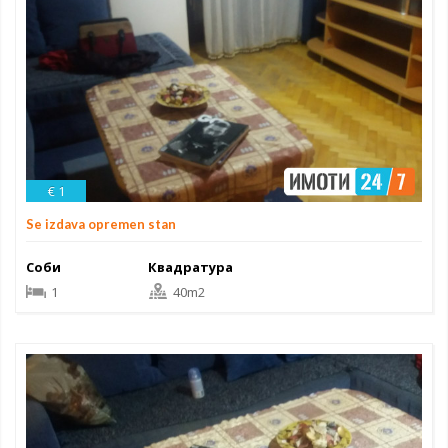
€ 1
Se izdava opremen stan
Соби
Квадратура
1
40m2