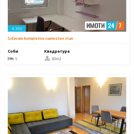
€ 350
Izdavam kompletno namesten stan
Соби
Квадратура
5
83m2