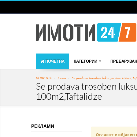
ПОЧЕТНА
КАТЕГОРИИ
ПРЕБАРУВА
ПОЧЕТНА
Стан
Se prodava trosoben luksuzen stan 100m2,Taft
Se prodava trosoben luks
100m2,Taftalidze
РЕКЛАМИ
Огласот е објавен 