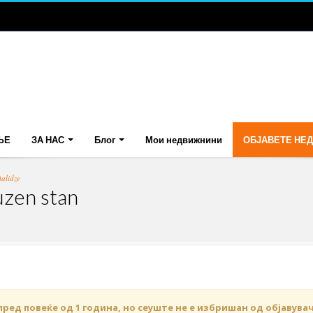
ЊЕ
ЗА НАС
Блог
Мои недвижнини
ОБЈАВЕТЕ НЕ
alidze
uzen stan
пред повеќе од 1 година, но сеуште не е избришан од објавува