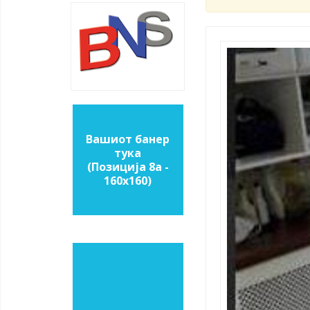
Вашиот банер
тука
(Позиција 8a -
160х160)