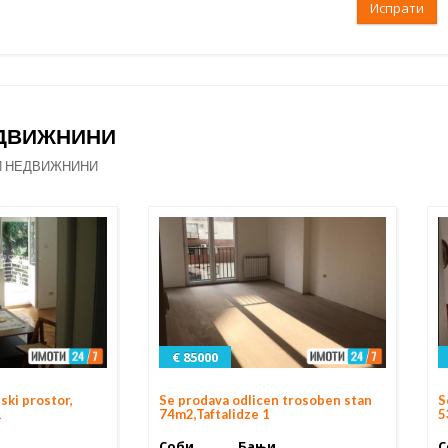
Испрати
ЕДВИЖНИНИ
И НЕДВИЖНИНИ
€ 85000
ski prostor,
Se prodava odlicen trosoben stan
S
1
74m2,Taftalidze 1
5
Соби
Бањи
С