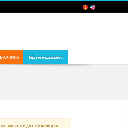
ДВИЖНИНА
Најдете недвижност
чот, можно е да не е валиден