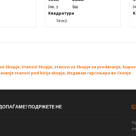
3
Квадратура
К
74 m2
 vo Skopje
,
Stanovi Skopje
,
stanovi vo Skopje za prodavanje
,
kupuv
davanje stanovi pod kirija skopje
,
Издавам гарсоњера во Скопје
 ДОПАЃАМЕ? ПОДРЖЕТЕ НЕ
П
н