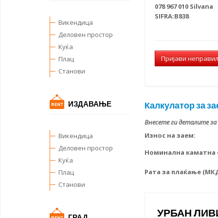
078 967 010 Silvana
SIFRA:B838
Викендица
Деловен простор
Куќа
Пријави неправи
Плац
Станови
ИЗДАВАЊЕ
Калкулатор за за
Внесете ги деталите за
Износ на заем:
Викендица
Деловен простор
Номинална каматна с
Куќа
Рата за плаќање (МК
Плац
Станови
УРБАН ЛИВ
ГРАД