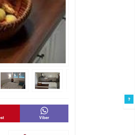
est
Viber