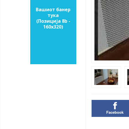
Вашиот банер
тука
(Позиција 8b -
160х320)
Facebook