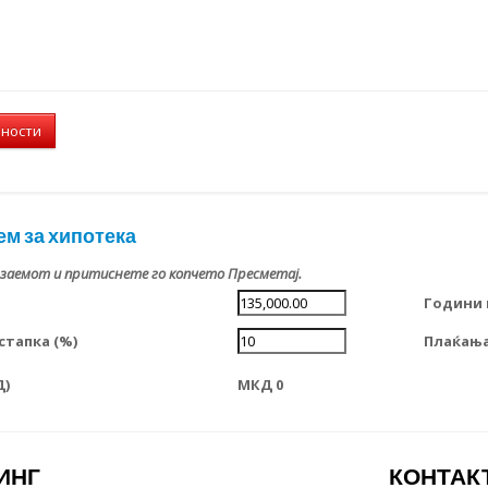
лности
ем за хипотека
 заемот и притиснете го копчето Пресметај.
Години 
тапка (%)
Плаќања
Д)
МКД 0
ИНГ
КОНТАК