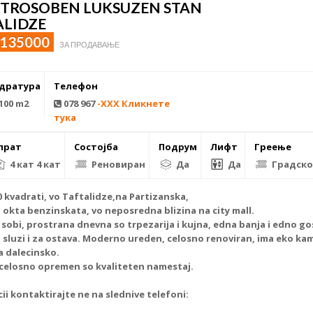
 TROSOBEN LUKSUZEN STAN
ALIDZE
 135000
ЗА ПРОДАВАЊЕ
дратура
Телефон
100 m2
078 967
-XXX Кликнете
тука
прат
Состојба
Подрум
Лифт
Греење
4 кат 4 кат
Реновиран
Да
Да
Градско
 kvadrati, vo Taftalidze,na Partizanska,
si okta benzinskata, vo neposredna blizina na
city mall
.
 sobi, prostrana dnevna so trpezarija i kujna, edna banja i edno g
 sluzi i za ostava. Moderno ureden, celosno renoviran, ima eko kam
na dalecinsko.
celosno opremen so kvaliteten namestaj.
i kontaktirajte ne na slednive telefoni: