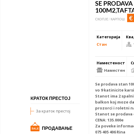
SE PRODAVA
100M2,TAFT
€
СКОПЈЕ / КАРПОШ
Категорија
Ква
Стан
Наместеност
С
Наместен
Se
prodava stan
100
vo 9 katinicite kar
Stanot ima 2 spalni
KРАТОК ПРЕСТОЈ
balkon koj moze da
prozorci i roletni 
За краток престој
Stanot se prodava 
CENA: 135.000e
Za poveke informaci
ПРОДАВАЊЕ
075 405 406 Rina