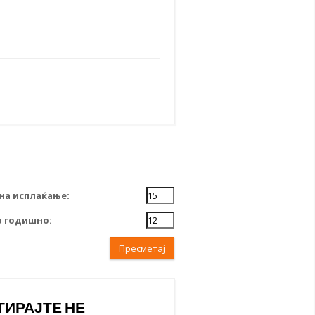
на исплаќање:
 годишно:
Пресметај
ТИРАЈТЕ НЕ