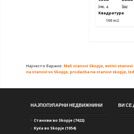
4
Квадратура
100 m2
Најчесто барано:
Mali stanovi Skopje
,
evtini stanovi
na stanovi vo Skopje
,
prodazba na stanovi skopje
,
Iz
НАЈПОПУЛАРНИ НЕДВИЖНИНИ
ВИ СЕ
Станови во Skopje (7422)
Куќа во Skopje (1054)