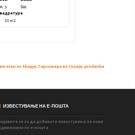
3
вадратура
53 m2
am stan vo Skopje
,
Гарсоњера во Скопје
,
prodazba
ИЗВЕСТУВАЊЕ НА Е-ПОШТА
ријавите се за да добивате известувања за нови
едвижнини по е-пошта