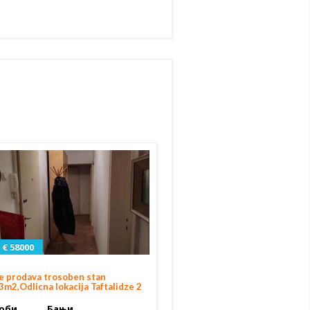
€ 58000
e prodava trosoben stan
3m2,Odlicna lokacija Taftalidze 2
оби
Бањи