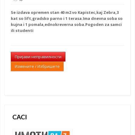
Se izdava opremen stan 40 m2 vo Kapistec,kaj Zebra,3
kat so lift,gradsko parno i 1 terasa.Ima dnevna soba so
kujna i 1 pomala,ednokreverna soba.Pogoden za samci
ili studenti
Пријави неправилности
Измените / Избришете
CACI