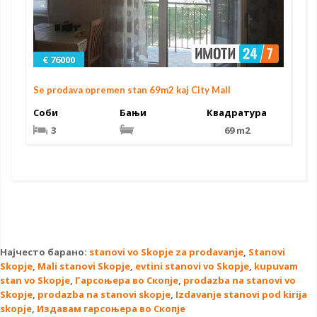
€ 76000
Se prodava opremen stan 69m2 kaj City Mall
Соби
Бањи
Квадратура
3
69 m2
Најчесто барано:
stanovi vo Skopje za prodavanje
,
Stanovi
Skopje
,
Mali stanovi Skopje
,
evtini stanovi vo Skopje
,
kupuvam
stan vo Skopje
,
Гарсоњера во Скопје
,
prodazba na stanovi vo
Skopje
,
prodazba na stanovi skopje
,
Izdavanje stanovi pod kirija
skopje
,
Издавам гарсоњера во Скопје