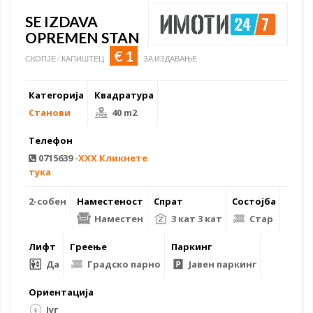
SE IZDAVA
OPREMEN STAN
€ 1
СКОПЈЕ / КАПИШТЕЦ
ЗА ИЗДАВАЊЕ
Категорија
Квадратура
Станови
40 m2
Телефон
0715639
-XXX Кликнете
тука
2-собен
Наместеност
Спрат
Состојба
Наместен
3 кат 3 кат
Стар
Лифт
Греење
Паркинг
Да
Градско парно
Јавен паркинг
Ориентација
Југ