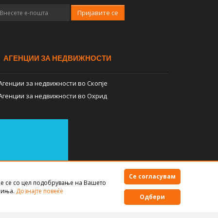
Пријавите се
АГЕНЦИИ ЗА НЕДВИЖНОСТИ
Агенции за недвижности во Скопје
Агенции за недвижности во Охрид
Се согласувам
е се со цел подобрување на Вашето
Правила за користење
чиња.
Дознајте повеќе
Одбери