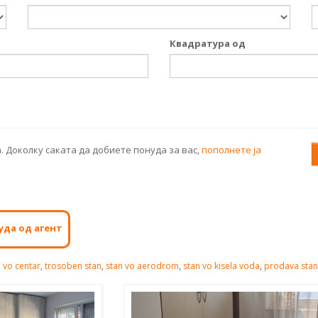
Квадратура од
. Доколку саката да добиете понуда за вас,
пополнете ја
уда од агент
 vo centar
,
trosoben stan
,
stan vo aerodrom
,
stan vo kisela voda
,
prodava stan