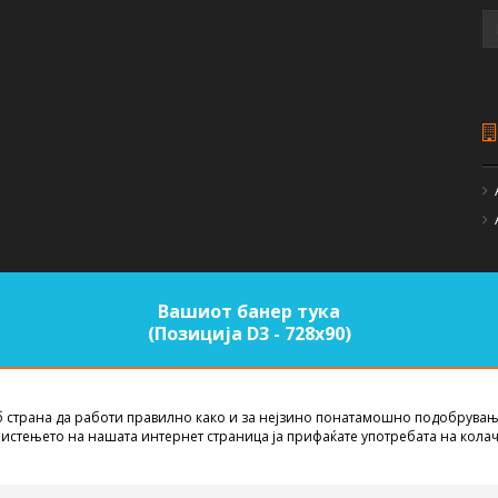
Вашиот банер тука
(Позиција D3 - 728х90)
б страна да работи правилно како и за нејзино понатамошно подобрувањ
EST NET STUDIO
2026
истењето на нашата интернет страница ја прифаќате употребата на кола