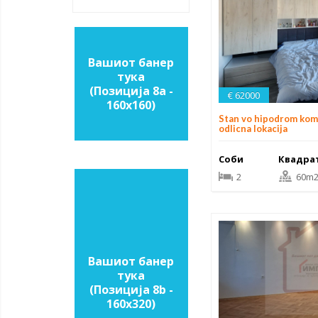
Вашиот банер
тука
(Позиција 8a -
€ 62000
160х160)
Stan vo hipodrom ko
odlicna lokacija
Соби
Квадра
2
60m
Вашиот банер
тука
(Позиција 8b -
160х320)