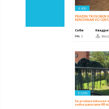
€ 400
PRAZEN TROSOBEN 
RENOVIRAN VO CEN
Соби
Квадра
3
86m
€ 2200
Se prodava luksuzen 
vodno panorama 48 m