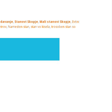
odavanje
,
Stanovi Skopje
,
Mali stanovi Skopje
,
Evtini
etrov
,
Namesten stan
,
stan vo kisela
,
trosoben stan so