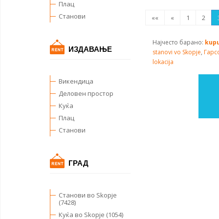
Плац
Станови
««
«
1
2
Најчесто барано:
kupu
ИЗДАВАЊЕ
stanovi vo Skopje
,
Гарс
lokacija
Викендица
Деловен простор
Куќа
Плац
Станови
ГРАД
Станови во Skopje
(7428)
Куќа во Skopje (1054)