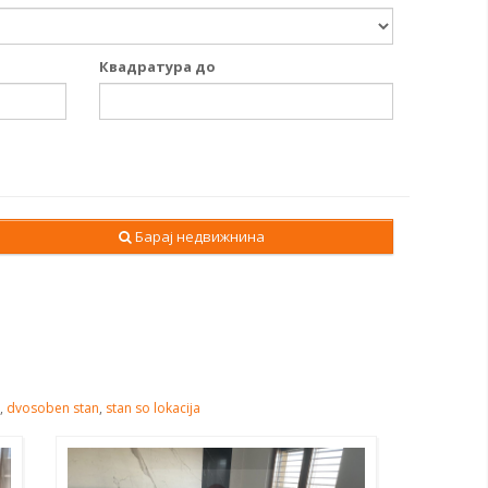
Квадратура до
Барај недвижнина
,
dvosoben stan
,
stan so lokacija