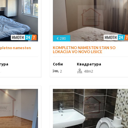
€ 280
mpletno namesten
KOMPLETNO NAMESTEN STAN SO
LOKACIJA VO NOVO LISICE
тура
Соби
Квадратура
2
2
48m2