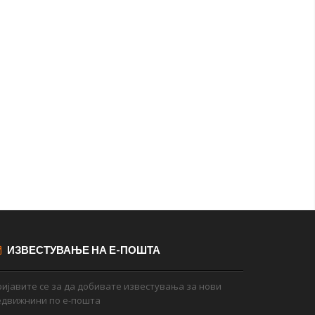
ИЗВЕСТУВАЊЕ НА Е-ПОШТА
ијавите се за да добивате известувања за нови
едвижнини по е-пошта