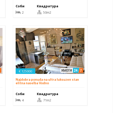
Соби
Квадратура
2
50m2
€ 125000
Najdobra ponuda na ultra luksuzen stan
elitna naselba Vodno
Соби
Квадратура
4
71m2