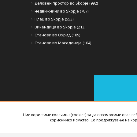
Деловен простор во Skopje (992)
недвижнини во Skopje (787)
Плац во Skopje (553)
Викендица во Skopje (213)
Станови во Охрид (189)
Станови во Македонија (104)
Ние користиме колачиња(cookies) за да овозможиме оваа ве
СОФТВЕР ЗА АГЕНЦИИ ЗА НЕДВИЖНИНИ
ИЗРАБОТЕН ОД
B
корисничко искуство. Со продолжување на кор