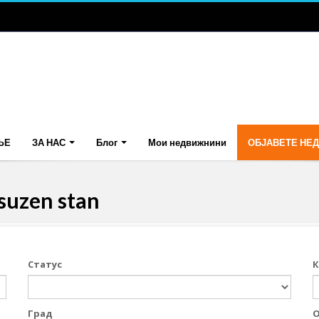
ЊЕ
ЗА НАС
Блог
Мои недвижнини
ОБЈАВЕТЕ НЕ
suzen stan
Статус
К
Град