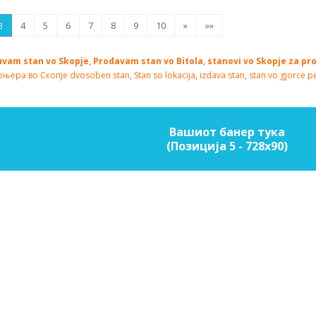
3
4
5
6
7
8
9
10
»
»»
vam stan vo Skopje
,
Prodavam stan vo Bitola
,
stanovi vo Skopje za pr
оњера во Скопје
dvosoben stan
,
Stan so lokacija
,
izdava stan
,
stan vo gjorce p
Вашиот банер тука
(Позиција 5 - 728х90)