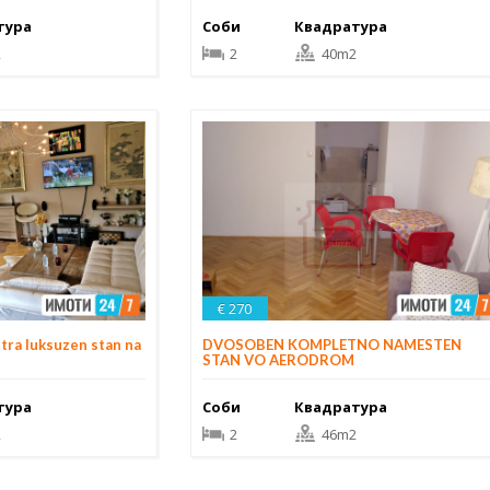
тура
Соби
Квадратура
2
2
40m2
€ 270
tra luksuzen stan na
DVOSOBEN KOMPLETNO NAMESTEN
STAN VO AERODROM
тура
Соби
Квадратура
2
2
46m2