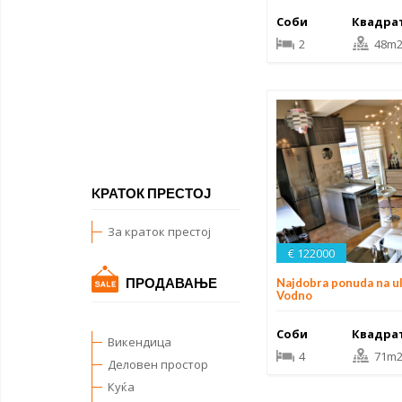
Соби
Квадра
2
48m
KРАТОК ПРЕСТОЈ
За краток престој
€ 122000
ПРОДАВАЊЕ
Najdobra ponuda na ul
Vodno
Соби
Квадра
Викендица
4
71m
Деловен простор
Куќа