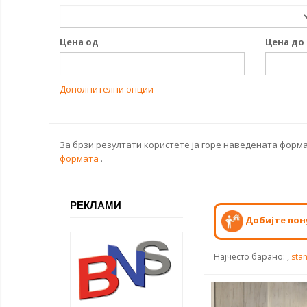
Цена од
Цена до
Дополнителни опции
За брзи резултати користете ја горе наведената форма
формата
.
РЕКЛАМИ
Добијте пон
Најчесто барано:
,
stan