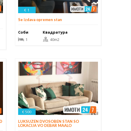
€ 1
Se izdava opremen stan
Соби
Квадратура
1
40m2
€ 500
OD
LUKSUZEN DVOSOBEN STAN SO
LOKACIJA VO DEBAR MAALO