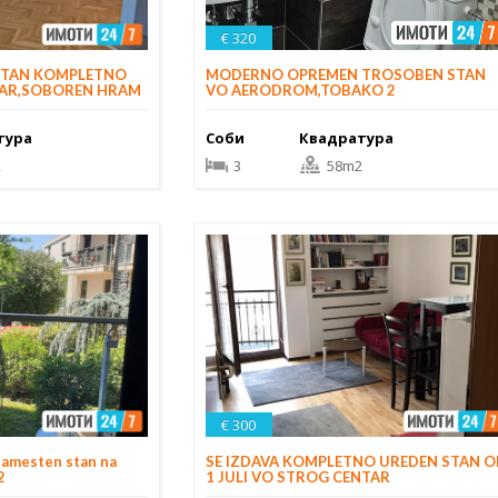
€ 320
MODERNO OPREMEN TROSOBEN STAN
STAN KOMPLETNO
VO AERODROM,TOBAKO 2
TAR,SOBOREN HRAM
Соби
Квадратура
тура
3
58m2
2
€ 300
namesten stan na
SE IZDAVA KOMPLETNO UREDEN STAN 
2
1 JULI VO STROG CENTAR