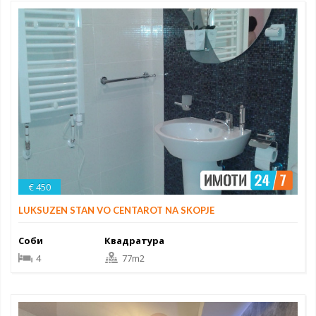
€ 450
LUKSUZEN STAN VO CENTAROT NA SKOPJE
Соби
Квадратура
4
77m2