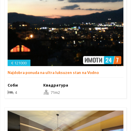
€ 121000
Najdobra ponuda na ultra luksuzen stan na Vodno
Соби
Квадратура
4
71m2