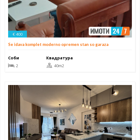
€ 400
Se idava komplet moderno opremen stan so garaza
Соби
Квадратура
2
40m2