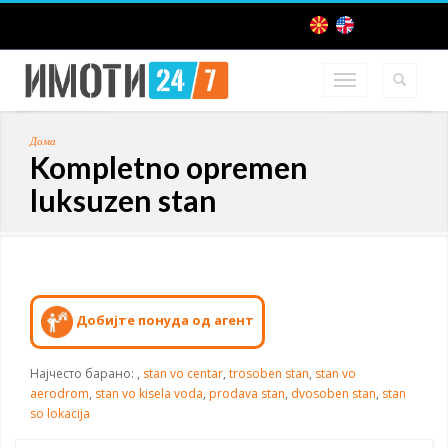
Дома
Kompletno opremen
luksuzen stan
Добијте понуда од агент
Најчесто барано:
,
stan vo centar
,
trosoben stan
,
stan vo
aerodrom
,
stan vo kisela voda
,
prodava stan
,
dvosoben stan
,
stan
so lokacija