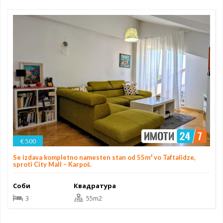
€ 500
Se izdava kompletno namesten stan od 55m² vo Taftalidze,
sproti City Mall – Karpoš.
Соби
Квадратура
3
55m2