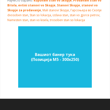
Најчесто барано:
kupuvam stan vo Skopje
,
Prodavam stan vo
Bitola
,
evtini stanovi vo Skopje
,
Stanovi Skopje
,
stanovi vo
Skopje za prodavanje
,
Mali stanovi Skopje
,
Гарсоњера во Скопје
dvosoben stan
,
Stan so lokacija
,
izdava stan
,
stan vo gjorce petrov
,
Namesten stan
,
stan vo kisela
,
trosoben stan so lokacija
Вашиот банер тука
(Позиција M5 - 300х250)