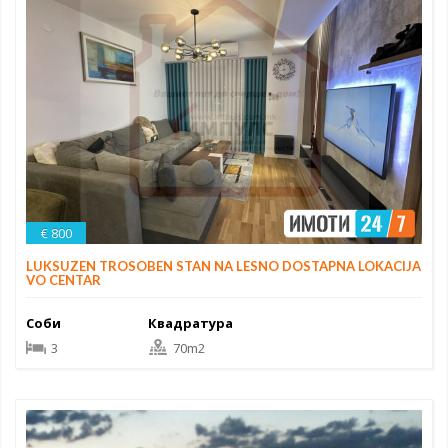
€ 800
LUKSUZEN TROSOBEN STAN NA LESNO DOSTAPNA LOKACIJA
VO CENTAR
Соби
Квадратура
3
70m2