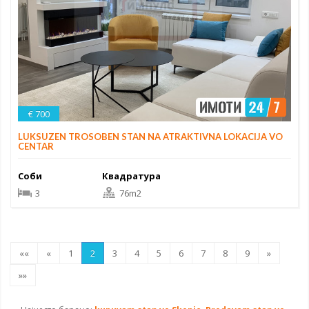
€ 700
LUKSUZEN TROSOBEN STAN NA ATRAKTIVNA LOKACIJA VO
CENTAR
Соби
Квадратура
3
76m2
««
«
1
2
3
4
5
6
7
8
9
»
»»