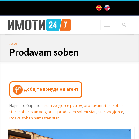
Дома
Prodavam soben
Добијте понуда од агент
Најчесто барано:
,
stan vo gjorce petrov
,
prodavam stan
,
soben
stan
,
soben stan vo gjorce
,
prodavam soben stan
,
stan vo gjorce
,
izdava soben namesten stan