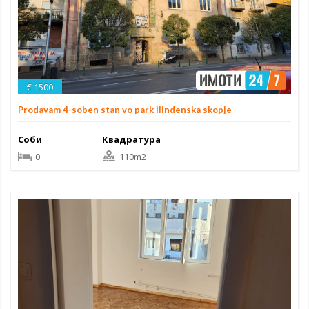
€ 1500
Prodavam 4-soben stan vo park ilindenska skopje
Соби
Квадратура
0
110m2