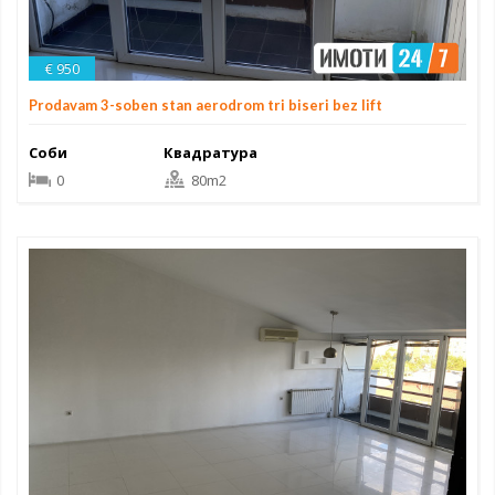
€ 950
Prodavam 3-soben stan aerodrom tri biseri bez lift
Соби
Квадратура
0
80m2