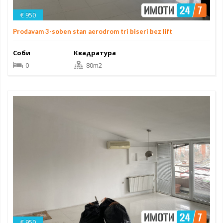
€ 950
Prodavam 3-soben stan aerodrom tri biseri bez lift
Соби
Квадратура
0
80m2
€ 950