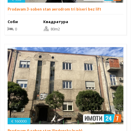
Prodavam 3-soben stan aerodrom tri biseri bez lift
Соби
Квадратура
0
80m2
€ 160000
Prodavam 4-soben stan ilindenska (park)