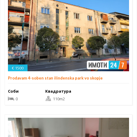
€ 1500
Prodavam 4-soben stan ilindenska park vo skopje
Соби
Квадратура
0
110m2