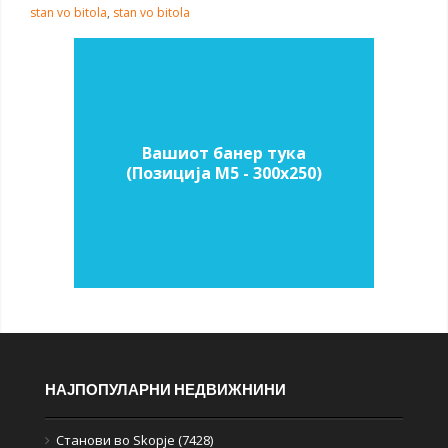
stan vo bitola
,
stan vo bitola
Вашиот банер тука
(Позиција M5 - 300х250)
НАЈПОПУЛАРНИ НЕДВИЖНИНИ
Станови во Skopje (7428)