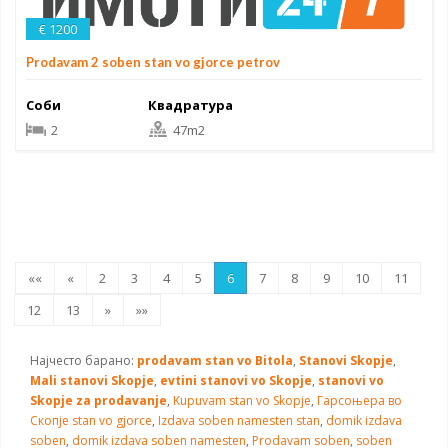
€ 1200
Prodavam 2 soben stan vo gjorce petrov
Соби
Квадратура
2
47m2
««
«
2
3
4
5
6
7
8
9
10
11
12
13
»
»»
Најчесто барано:
prodavam stan vo Bitola
,
Stanovi Skopje
,
Mali stanovi Skopje
,
evtini stanovi vo Skopje
,
stanovi vo
Skopje za prodavanje
,
Kupuvam stan vo Skopje
,
Гарсоњера во
Скопје
stan vo gjorce
,
Izdava soben namesten stan
,
domik izdava
soben
,
domik izdava soben namesten
,
Prodavam soben
,
soben