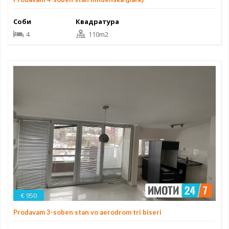
Соби
Квадратура
4
110m2
€ 950
Prodavam 3-soben stan vo aerodrom tri biseri