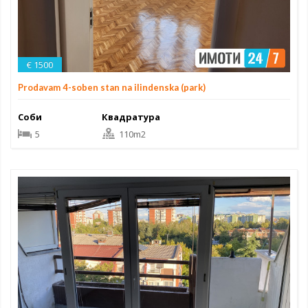
€ 1500
Prodavam 4-soben stan na ilindenska (park)
Соби
Квадратура
5
110m2