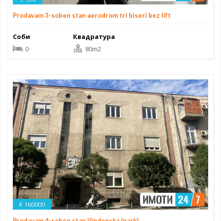
Prodavam 3-soben stan aerodrom tri biseri bez lift
Соби
Квадратура
0
80m2
€ 160000
Prodavam 4-soben stan ilindenska (park)