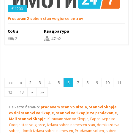
€ 1200
Prodavam 2 soben stan vo gjorce petrov
Соби
Квадратура
2
47m2
««
«
2
3
4
5
6
7
8
9
10
11
12
13
»
»»
Најчесто барано:
prodavam stan vo Bitola
,
Stanovi Skopje
,
evtini stanovi vo Skopje
,
stanovi vo Skopje za prodavanje
,
Mali stanovi Skopje
,
Kupuvam stan vo Skopje
,
Гарсоњера во
Скопје
stan vo gjorce
,
Izdava soben namesten stan
,
domik izdava
soben
,
domik izdava soben namesten
,
Prodavam soben
,
soben