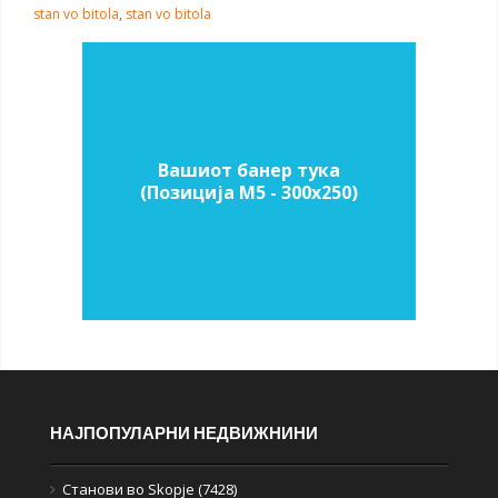
stan vo bitola
,
stan vo bitola
Вашиот банер тука
(Позиција M5 - 300х250)
НАЈПОПУЛАРНИ НЕДВИЖНИНИ
Станови во Skopje (7428)