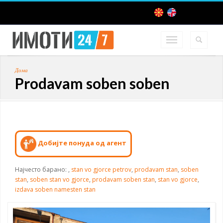
Дома
Prodavam soben soben
Добијте понуда од агент
Најчесто барано:
,
stan vo gjorce petrov
,
prodavam stan
,
soben
stan
,
soben stan vo gjorce
,
prodavam soben stan
,
stan vo gjorce
,
izdava soben namesten stan