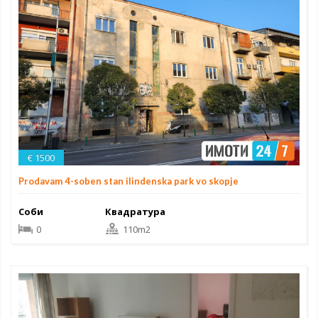
€ 1500
Prodavam 4-soben stan ilindenska park vo skopje
Соби
Квадратура
0
110m2