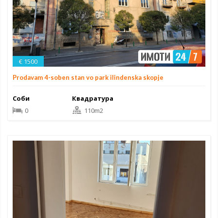
€ 1500
Prodavam 4-soben stan vo park ilindenska skopje
Соби
Квадратура
0
110m2