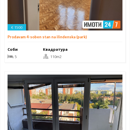
€ 1500
Prodavam 4-soben stan na ilindenska (park)
Соби
Квадратура
5
110m2