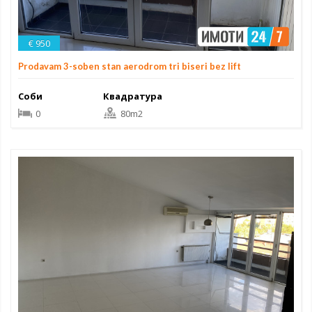
€ 950
Prodavam 3-soben stan aerodrom tri biseri bez lift
Соби
Квадратура
0
80m2