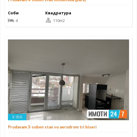
Соби
Квадратура
4
110m2
€ 950
Prodavam 3-soben stan vo aerodrom tri biseri