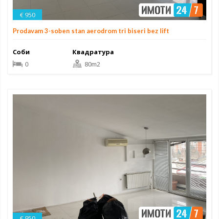
€ 950
Prodavam 3-soben stan aerodrom tri biseri bez lift
Соби
Квадратура
0
80m2
€ 950