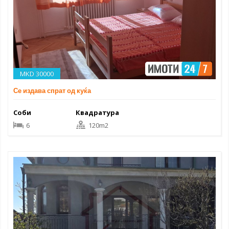
MKD 30000
Се издава спрат од куќа
Соби
Квадратура
6
120m2