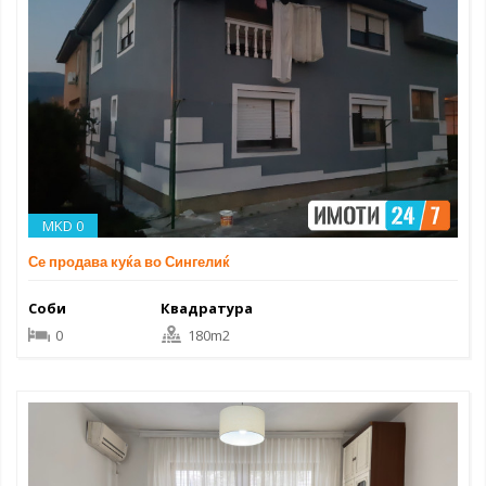
MKD 0
Се продава куќа во Сингелиќ
Соби
Квадратура
0
180m2