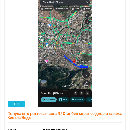
€ 0
Понуда што ретко се наоѓа !!! Станбен спрат со двор и гаража,
Кисела Вода
Соби
Квадратура