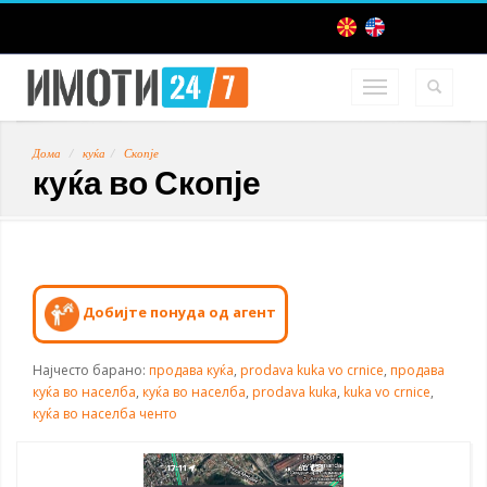
Дома
куќа
Скопје
куќа во Скопје
Добијте понуда од агент
Најчесто барано:
продава куќа
,
prodava kuka vo crnice
,
продава
куќа во населба
,
куќа во населба
,
prodava kuka
,
kuka vo crnice
,
куќа во населба ченто