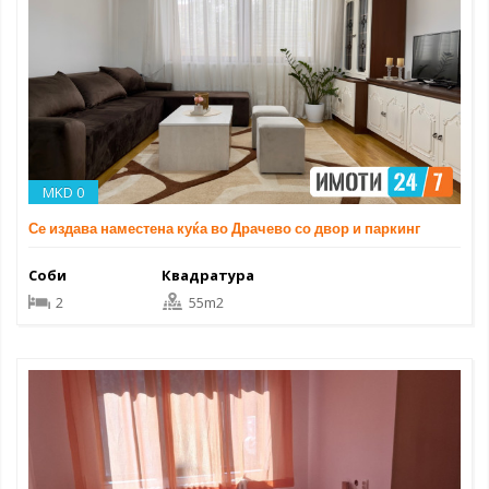
MKD 0
Се издава наместена куќа во Драчево со двор и паркинг
Соби
Квадратура
2
55m2