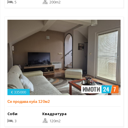
5
200m2
€ 335000
Се продава куќа 120м2
Соби
Квадратура
3
120m2