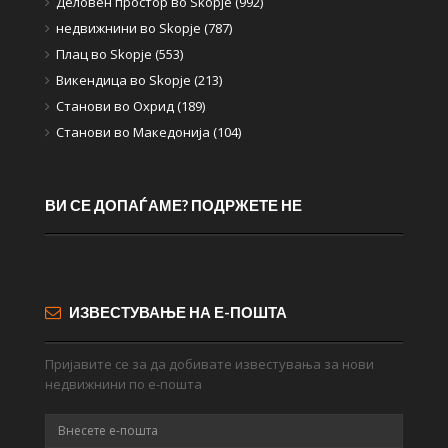
Деловен простор во Skopje (992)
недвижнини во Skopje (787)
Плац во Skopje (553)
Викендица во Skopje (213)
Станови во Охрид (189)
Станови во Македонија (104)
ВИ СЕ ДОПАЃАМЕ? ПОДРЖЕТЕ НЕ
ИЗВЕСТУВАЊЕ НА Е-ПОШТА
Пријавите се за да добивате известувања за нови
недвижнини по е-пошта