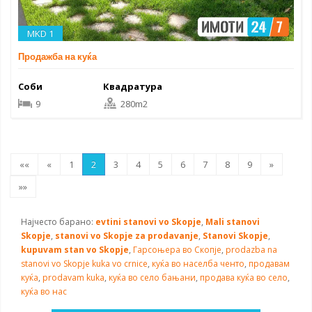
MKD 1
Продажба на куќа
Соби
Квадратура
9
280m2
««
«
1
2
3
4
5
6
7
8
9
»
»»
Најчесто барано:
evtini stanovi vo Skopje
,
Mali stanovi
Skopje
,
stanovi vo Skopje za prodavanje
,
Stanovi Skopje
,
kupuvam stan vo Skopje
,
Гарсоњера во Скопје
,
prodazba na
stanovi vo Skopje
kuka vo crnice
,
куќа во населба ченто
,
продавам
куќа
,
prodavam kuka
,
куќа во село бањани
,
продава куќа во село
,
куќа во нас