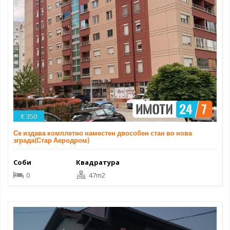
€ 350
Се издава комплетно наместен двособен стан во нова
зграда(Стар Аеродром)
Соби
Квадратура
0
47m2