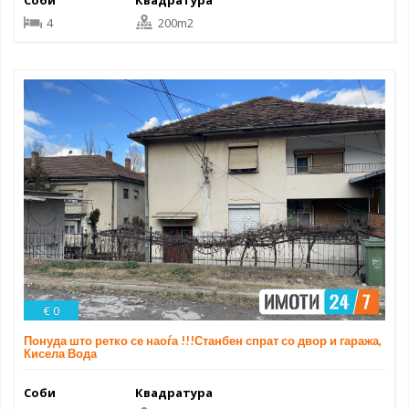
4
200m2
€ 0
Понуда што ретко се наоѓа !!!Станбен спрат со двор и гаража,
Кисела Вода
Соби
Квадратура