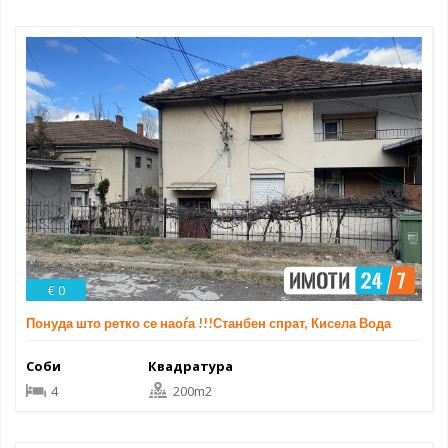
€ 0
Понуда што ретко се наоѓа !!!Станбен спрат, Кисела Вода
Соби
Квадратура
4
200m2