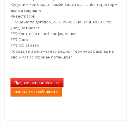
Купувачи кои бараат комбинација од станбен простор +
дел од земјиште.
Инвеститори.
???? Цена:
по договор
, ИСКЛУЧИВО НА ЛИЦЕ МЕСТО по
увид на имотот.
???? Контакт и повеќе информации:
???? Сашко
???? 075 236 336
Побрзајте и закажете го вашиот термин за разглед на
овој имот со огромен потенцијал!
Пријави неправилности
Измените / Избришете