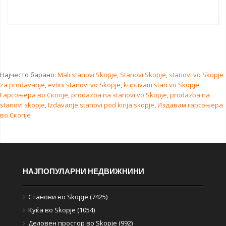
Најчесто барано:
Mali stanovi Skopje
,
Stanovi Skopje
,
stanovi vo Skopje
za prodavanje
,
evtini stanovi vo Skopje
,
kupuvam stan vo Skopje
,
Гарсоњера во Скопје
,
prodazba na stanovi vo Skopje
,
prodazba na
stanovi skopje
,
Izdavanje stanovi pod kirija skopje
,
Издавам гарсоњера
во Скопје
НАЈПОПУЛАРНИ НЕДВИЖНИНИ
Станови во Skopje (7425)
Куќа во Skopje (1054)
Деловен простор во Skopje (992)