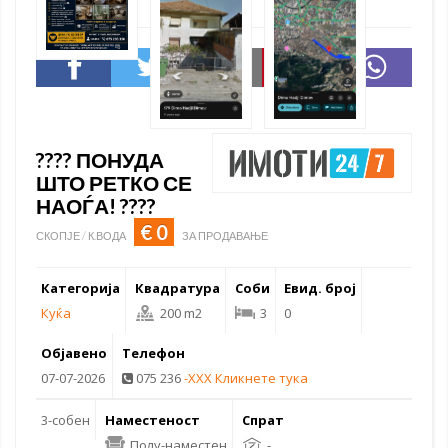
???? ПОНУДА
ШТО РЕТКО СЕ
НАОЃА! ????
€ 0
СКОПЈЕ / К.ВОДА
ЗА ПРОДАВАЊЕ
Категорија
Квадратура
Соби
Евид. број
Куќа
200 m2
3
0
Објавено
Телефон
07-07-2026
075 236
-XXX Кликнете тука
3-собен
Наместеност
Спрат
Полу-наместен
-