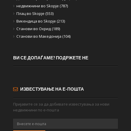
недвижнини во Skopje (787)
Плац во Skopje (553)
Викендица во Skopje (213)
Станови во Охрид (189)
Станови во Македонија (104)
ВИ СЕ ДОПАЃАМЕ? ПОДРЖЕТЕ НЕ
ИЗВЕСТУВАЊЕ НА Е-ПОШТА
Пријавите се за да добивате известувања за нови
недвижнини по е-пошта