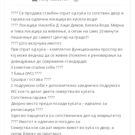
???? Се продава станбен спрат од куќа со сопствен двор и
гаража на одлична локација во
кисела вода
!
???? Локација: Населба Д. Хаџи Димов, Кисела Вода. Мирна
и тива локација за живеење, а сепак на само 20 минути
пешачење до самиот Центар на градот!
???? Што вклучува имотот:
Прв спрат од куќа – комплетно функционален простор во
кој може веднаш да се живее (пожелно е реновирање за
доведување до современи стандарди).
3 комотни спални соби ????
1 бања (WC) ????
Сушара / остава ????
2 подрумски соби + дополнително заедничко подрумско
WC кое го делат двете семејства во куќата.
Сопствена гаража ????
Дворно место пред и позади куќата – идеално за
релаксација ????
Удел во парцелата (со сопственички дел од земјиштето).
???? Имотот е одличен и погоден за:
Семејства кои сакаат мирен живот во куќа со двор, а
сепак блиску до Центарот.