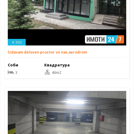
€ 350
Izdavam deloven prostor vo nas.aerodrom
Соби
Квадратура
3
46m2