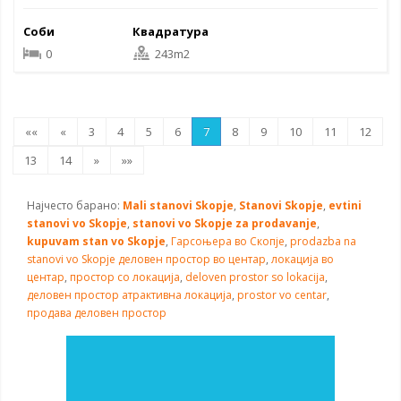
Соби
Квадратура
0
243m2
««
«
3
4
5
6
7
8
9
10
11
12
13
14
»
»»
Најчесто барано:
Mali stanovi Skopje
,
Stanovi Skopje
,
evtini
stanovi vo Skopje
,
stanovi vo Skopje za prodavanje
,
kupuvam stan vo Skopje
,
Гарсоњера во Скопје
,
prodazba na
stanovi vo Skopje
деловен простор во центар
,
локација во
центар
,
простор со локација
,
deloven prostor so lokacija
,
деловен простор атрактивна локација
,
prostor vo centar
,
продава деловен простор