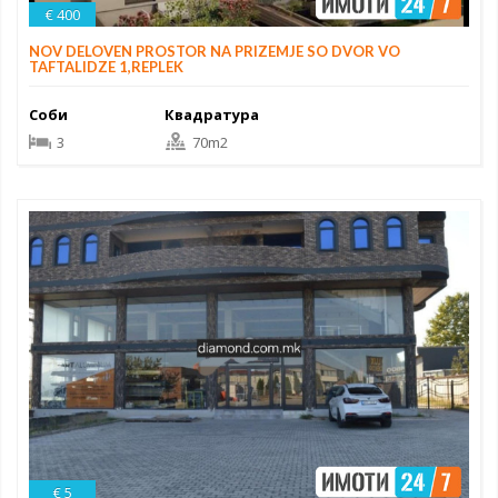
€ 400
NOV DELOVEN PROSTOR NA PRIZEMJE SO DVOR VO
TAFTALIDZE 1,REPLEK
Соби
Квадратура
3
70m2
€ 5