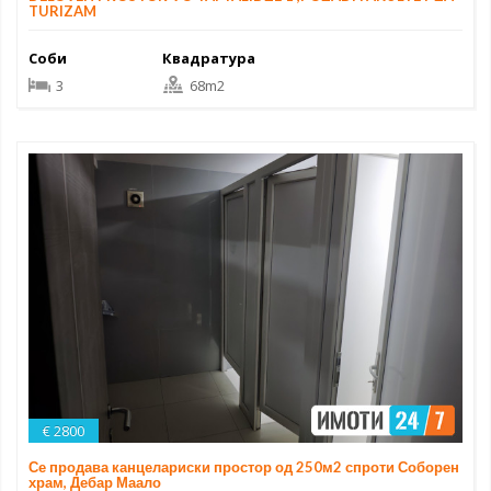
TURIZAM
Соби
Квадратура
3
68m2
€ 2800
Се продава канцелариски простор од 250м2 спроти Соборен
храм, Дебар Маало