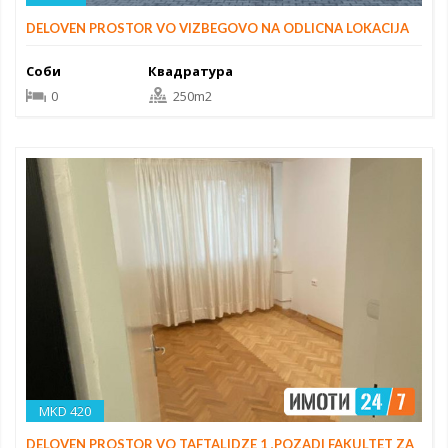
DELOVEN PROSTOR VO VIZBEGOVO NA ODLICNA LOKACIJA
Соби
Квадратура
0
250m2
MKD 420
DELOVEN PROSTOR VO TAFTALIDZE 1 ,POZADI FAKULTET ZA