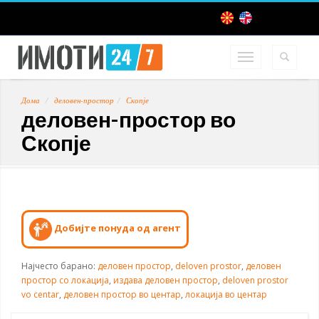
Дома
деловен-простор
Скопје
деловен-простор во
Скопје
Добијте понуда од агент
Најчесто барано:
деловен простор
,
deloven prostor
,
деловен
простор со локација
,
издава деловен простор
,
deloven prostor
vo centar
,
деловен простор во центар
,
локација во центар