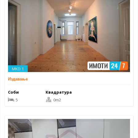
MKD 1
Издавање
Соби
Квадратура
5
0m2