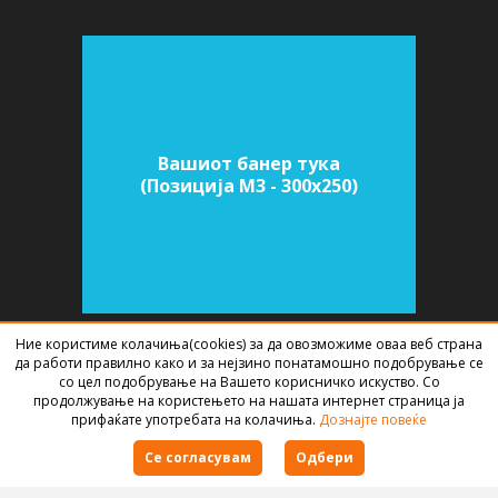
Вашиот банер тука
(Позиција M3 - 300х250)
Ние користиме колачиња(cookies) за да овозможиме оваа веб страна
да работи правилно како и за нејзино понатамошно подобрување се
СОФТВЕР ЗА АГЕНЦИИ ЗА НЕДВИЖНИНИ
ИЗРАБОТЕН ОД
BEST NET
со цел подобрување на Вашето корисничко искуство. Со
STUDIO
2026
продолжување на користењето на нашата интернет страница ја
прифаќате употребата на колачиња.
Дознајте повеќе
Правила за користење
Се согласувам
Одбери