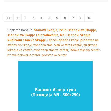
««
«
1
2
3
4
5
6
7
»
»»
Најчесто барано:
Stanovi Skopje
,
Evtini stanovi vo Skopje
,
stanovi vo Skopje za prodavanje
,
Mali stanovi Skopje
,
kupuvam stan vo Skopje
,
Гарсоњера во Скопје
,
prodazba na
stanovi vo Skopje
trosoben stan
,
Stan vo strog centar
,
atraktivna
lokacija vo centar
,
dvosoben stan vo centar
,
Izdava stan vo centar
,
izdava deloven prostor
,
prostor vo centar
Вашиот банер тука
(Позиција M5 - 300х250)