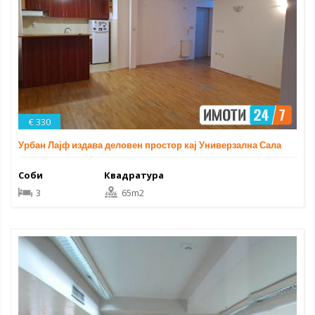
€ 330
Урбан Лајф издава деловен простор кај Универзална Сала
Соби
Квадратура
3
65m2