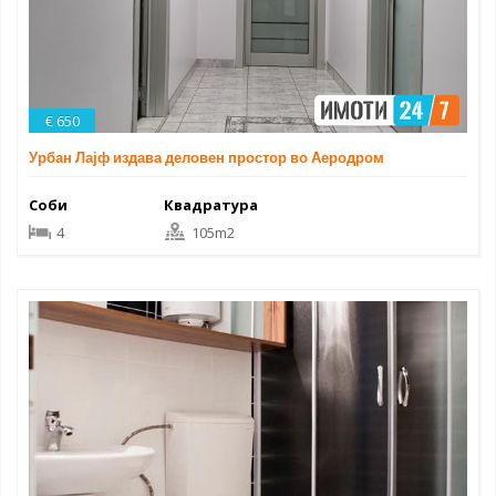
€ 650
Урбан Лајф издава деловен простор во Аеродром
Соби
Квадратура
4
105m2