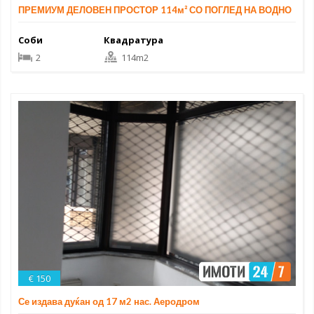
ПРЕМИУМ ДЕЛОВЕН ПРОСТОР 114м² СО ПОГЛЕД НА ВОДНО
Соби
Квадратура
2
114m2
€ 150
Се издава дуќан од 17 м2 нас. Аеродром