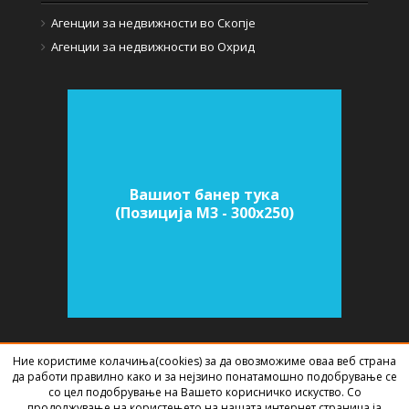
Агенции за недвижности во Скопје
Агенции за недвижности во Охрид
Вашиот банер тука
(Позиција M3 - 300х250)
Ние користиме колачиња(cookies) за да овозможиме оваа веб страна
СОФТВЕР ЗА АГЕНЦИИ ЗА НЕДВИЖНИНИ
ИЗРАБОТЕН ОД
BEST NET
да работи правилно како и за нејзино понатамошно подобрување се
STUDIO
2026
со цел подобрување на Вашето корисничко искуство. Со
продолжување на користењето на нашата интернет страница ја