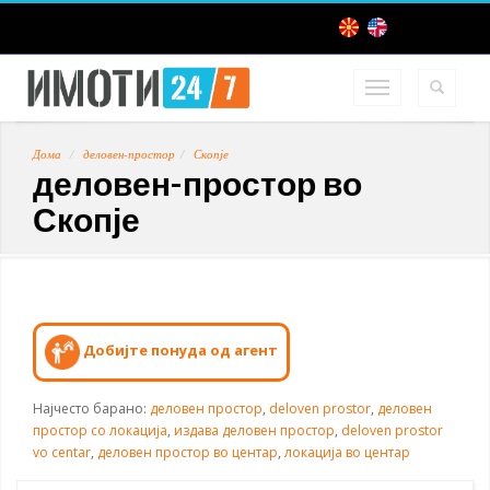
Дома
деловен-простор
Скопје
деловен-простор во
Скопје
Добијте понуда од агент
Најчесто барано:
деловен простор
,
deloven prostor
,
деловен
простор со локација
,
издава деловен простор
,
deloven prostor
vo centar
,
деловен простор во центар
,
локација во центар