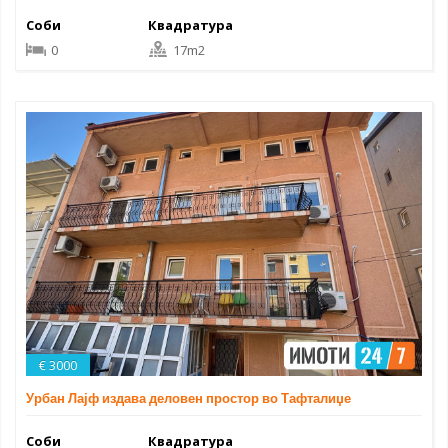
Соби
Квадратура
0
17m2
€ 3000
Урбан Лајф издава деловен простор во Тафталиџе
Соби
Квадратура