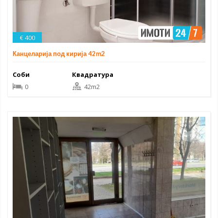
€ 400
Канцеларија под кирија 42m2
Соби
Квадратура
0
42m2