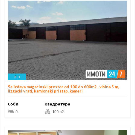
€ 0
Se izdava magacinski prostor od 100 do 600m2 , visina 5 m,
lizgacki vrati, kamionski pristap, kameri
Соби
Квадратура
0
100m2