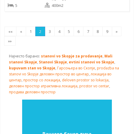
5
400m2
««
«
1
2
3
4
5
6
7
8
9
»
»»
Најчесто барано:
stanovi vo Skopje za prodavanje
,
Mali
stanovi Skopje
,
Stanovi Skopje
,
evtini stanovi vo Skopje
,
kupuvam stan vo Skopje
,
Гарсоњера во Скопје
,
prodazba na
stanovi vo Skopje
деловен простор во центар
,
локација во
центар
,
простор со локација
,
deloven prostor so lokacija
,
деловен простор атрактивна локација
,
prostor vo centar
,
продава деловен простор
Вашиот банер тука