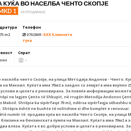
 КУЌА ВО НАСЕЛБА ЧЕНТО СКОПЈЕ
MKD 1
ЗА ПРОДАВАЊЕ
дратура
Телефон
75 m2
0702869
-XXX Кликнете
тука
еност
Спрат
зен
-
о
населба ченто
Скопје, на улица Методија Андонов - Ченто. Ку
 на Макоил. Куќата има 70м2 а заедно со земјата има вкупно 25
и услови и целата е реновирана. За повеќе информации можете
htëpi ne lagjen Çento të Shkupit, në rrugën Metodija Andonov Çento
 Makoil. Shtëpia ka sipërfaqe 70 m2, ndërsa sipërfaqja sëbashku 
e. Shtëpia është ne kushte të volitshme si dhe komplet e renovua
këtë numër të.
продава куќа
во населба Ченто Скопје, на улица 
о близина на бензинската пумпа на Макоил. Куќата има 70м2 а 
 два влеза. Куќата е во добри услови и целата е реновирана.