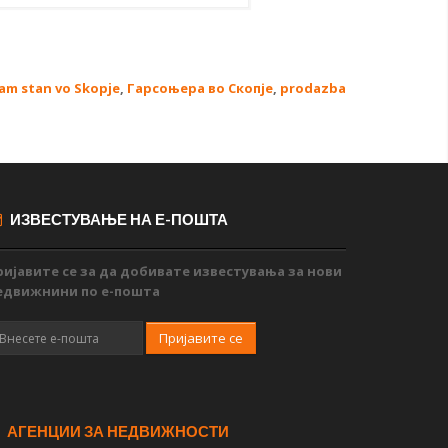
am stan vo Skopje
,
Гарсоњера во Скопје
,
prodazba
ИЗВЕСТУВАЊЕ НА Е-ПОШТА
ријавите се за да добивате известувања за нови
едвижнини по е-пошта
Пријавите се
АГЕНЦИИ ЗА НЕДВИЖНОСТИ