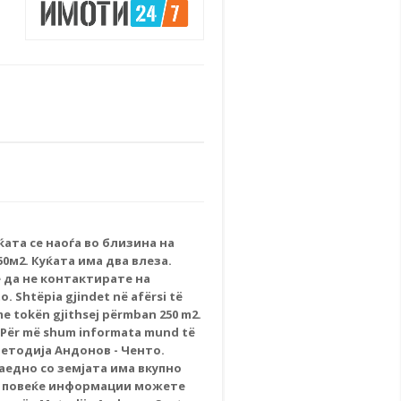
ќата се наоѓа во близина на
0м2. Куќата има два влеза.
 да не контактирате на
. Shtëpia gjindet në afërsi të
me tokën gjithsej përmban 250 m2.
r. Për më shum informata mund të
Методија Андонов - Ченто.
заедно со земјата има вкупно
 За повеќе информации можете