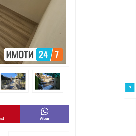
est
Viber