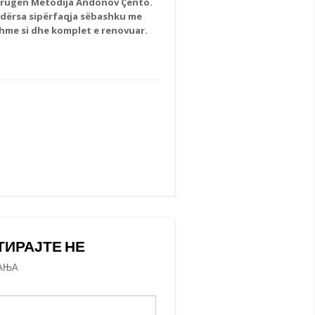
 rrugën Metodija Andonov Çento.
 ndërsa sipërfaqja sëbashku me
shme si dhe komplet e renovuar.
ТИРАЈТЕ НЕ
АЊА