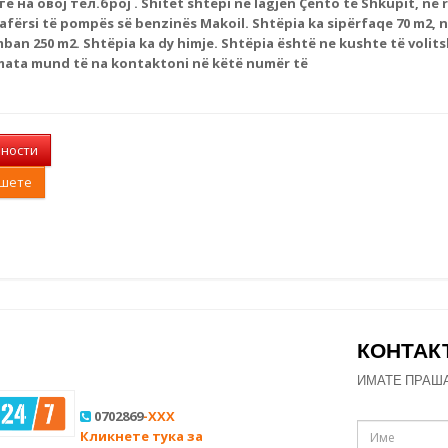
 на овој тел.број . Shitet shtëpi ne lagjen Çento të Shkupit, në
 afërsi të pompës së benzinës Makoil. Shtëpia ka sipërfaqe 70 m2,
mban 250 m2. Shtëpia ka dy himje. Shtëpia është ne kushte të volit
mata mund të na kontaktoni në këtë numër të
лности
ишете
КОНТАК
ИМАТЕ ПРАШ
0702869
-XXX
Кликнете тука за