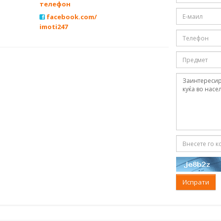
телефон
facebook.com/
imoti247
Испрати