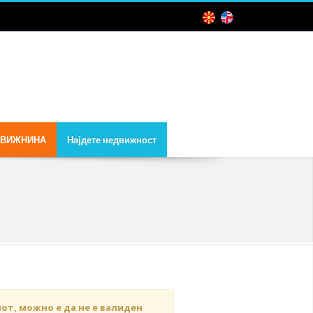
ДВИЖНИНА
Најдете недвижност
чот, можно е да не е валиден