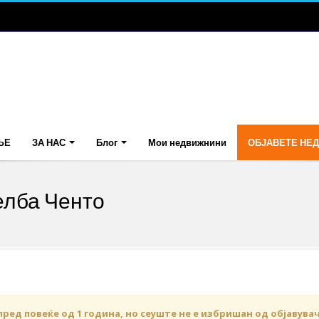
ЊЕ
ЗА НАС
Блог
Мои недвижнини
ОБЈАВЕТЕ НЕ
елба Ченто
пред повеќе од 1 година, но сеуште не е избришан од објавува