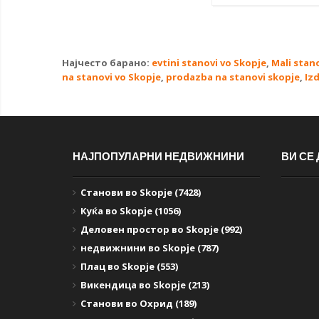
Најчесто барано:
evtini stanovi vo Skopje
,
Mali stan
na stanovi vo Skopje
,
prodazba na stanovi skopje
,
Iz
НАЈПОПУЛАРНИ НЕДВИЖНИНИ
ВИ СЕ
Станови во Skopje (7428)
Куќа во Skopje (1056)
Деловен простор во Skopje (992)
недвижнини во Skopje (787)
Плац во Skopje (553)
Викендица во Skopje (213)
Станови во Охрид (189)