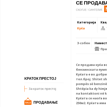
СЕ ПРОДАВА
СКОПЈЕ / СИНГЕЛИЌ
Категорија
Ква
Куќа
3-собен
Намест
Пра
Се продава куќа в
бензинската пумпа
Куќата е во добр
KРАТОК ПРЕСТОЈ
тел.број. Shitet s
pompës së benzinës
За краток престој
Shtëpia ka dy himj
na kontaktoni në 
Куќата се наоѓа в
ПРОДАВАЊЕ
250м2. Куќата има