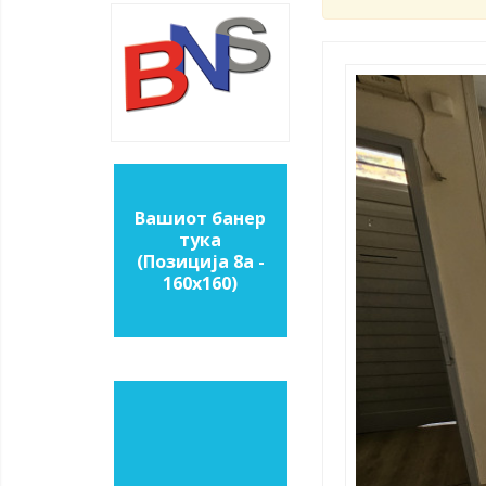
Вашиот банер
тука
(Позиција 8a -
160х160)