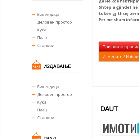
да не контактирате
Shtëpia gjindet në
tokën gjithsej për
Викендица
Për më shum infor
Деловен простор
Куќа
Плац
Станови
Пријави неправи
Измените / Избр
ИЗДАВАЊЕ
Викендица
Деловен простор
Куќа
DAUT
Плац
Станови
ГРАД