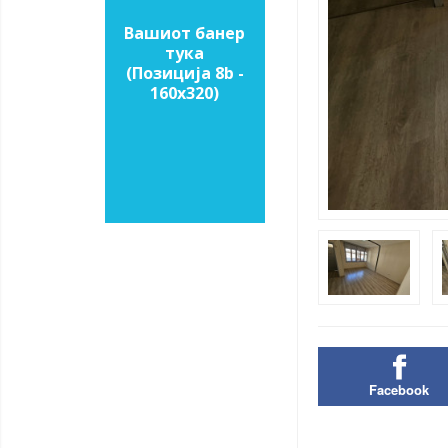
Вашиот банер
тука
(Позиција 8b -
160х320)
Facebook