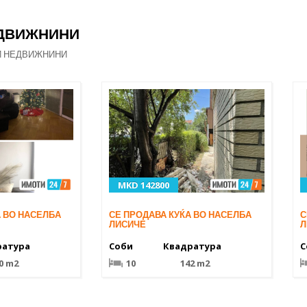
ЕДВИЖНИНИ
И НЕДВИЖНИНИ
MKD 142800
А ВО НАСЕЛБА
СЕ ПРОДАВА КУЌА ВО НАСЕЛБА
С
ЛИСИЧЕ
Л
ратура
Соби
Квадратура
С
0 m2
10
142 m2