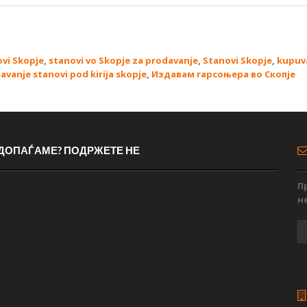
ovi Skopje
,
stanovi vo Skopje za prodavanje
,
Stanovi Skopje
,
kupuv
davanje stanovi pod kirija skopje
,
Издавам гарсоњера во Скопје
 ДОПАЃАМЕ? ПОДРЖЕТЕ НЕ
П
н