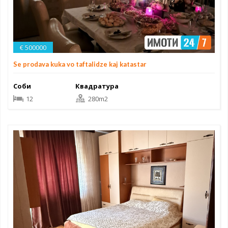
€ 500000
Se prodava kuka vo taftalidze kaj katastar
Соби
Квадратура
12
280m2