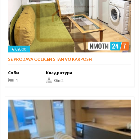
€ 69500
SE PRODAVA ODLICEN STAN VO KARPOSH
Соби
Квадратура
1
36m2