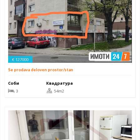
€ 127000
Se prodava deloven prostor/stan
Соби
Квадратура
3
54m2