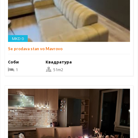
MKD 0
Se prodava stan vo Mavrovo
Соби
Квадратура
1
51m2