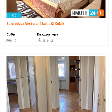
€ 0
Se prodava Restoran i kukja (2 Kukji)
Соби
Квадратура
10
516m2