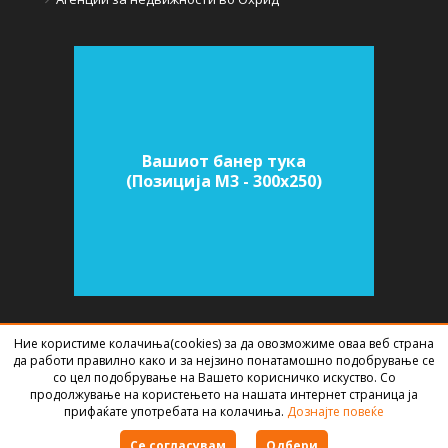
Вашиот банер тука
(Позиција M3 - 300х250)
Ние користиме колачиња(cookies) за да овозможиме оваа веб страна
СОФТВЕР ЗА АГЕНЦИИ ЗА НЕДВИЖНИНИ
ИЗРАБОТЕН ОД
BEST NET
да работи правилно како и за нејзино понатамошно подобрување се
STUDIO
2026
со цел подобрување на Вашето корисничко искуство. Со
продолжување на користењето на нашата интернет страница ја
прифаќате употребата на колачиња.
Дознајте повеќе
Правила за користење
Се согласувам
Одбери