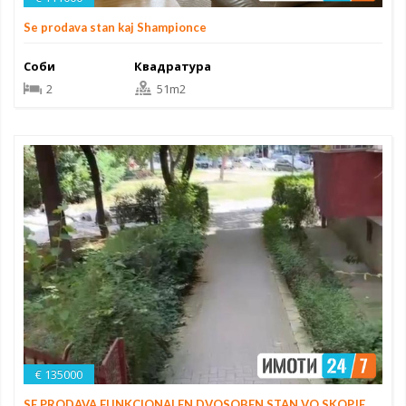
Se prodava stan kaj Shampionce
Соби
Квадратура
2
51m2
€ 135000
SE PRODAVA FUNKCIONALEN DVOSOBEN STAN VO SKOPJE