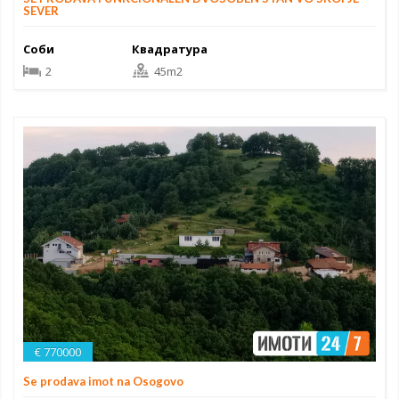
SEVER
Соби
Квадратура
2
45m2
€ 770000
Se prodava imot na Osogovo