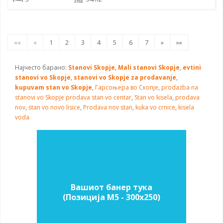
««
«
1
2
3
4
5
6
7
»
»»
Најчесто барано:
Stanovi Skopje
,
Mali stanovi Skopje
,
evtini
stanovi vo Skopje
,
stanovi vo Skopje za prodavanje
,
kupuvam stan vo Skopje
,
Гарсоњера во Скопје
,
prodazba na
stanovi vo Skopje
prodava stan vo centar
,
Stan vo kisela
,
prodava
nov
,
stan vo novo lisice
,
Prodava nov stan
,
kuka vo crnice
,
kisela
voda
Вашиот банер тука
(Позиција M5 - 300х250)