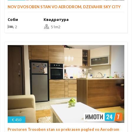
NOV DVOSOBEN STAN VO AERODROM, DZEVAHIR SKY CITY
Соби
Квадратура
2
51m2
€ 450
Prostoren Trosoben stan so prekrasen pogled vo Aerodrom