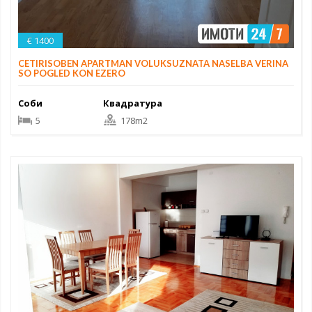
€ 1400
CETIRISOBEN APARTMAN VOLUKSUZNATA NASELBA VERINA
SO POGLED KON EZERO
Соби
Квадратура
5
178m2