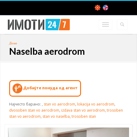
Дома
Naselba aerodrom
Добијте понуда од агент
Најчесто барано:
,
stan vo aerodrom
,
lokacija vo aerodrom
,
dvosoben stan vo aerodrom
,
izdava stan vo aerodrom
,
trosoben
stan vo aerodrom
,
stan vo naselba
,
trosoben stan