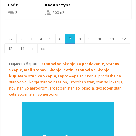
Соби
Квадратура
3
200m2
««
«
3
4
5
6
7
8
9
10
11
12
13
14
»
»»
Најчесто барано:
stanovi vo Skopje za prodavanje
,
Stanovi
Skopje
,
Mali stanovi Skopje
,
evtini stanovi vo Skopje
,
kupuvam stan vo Skopje
,
Гарсоњера во Скопје
,
prodazba na
stanovi vo Skopje
stan vo naselba
,
Trosoben stan
,
stan so lokacija
,
nov stan vo aerodrom
,
Trosoben stan so lokacija
,
dvosoben stan
,
cetirisoben stan vo aerodrom