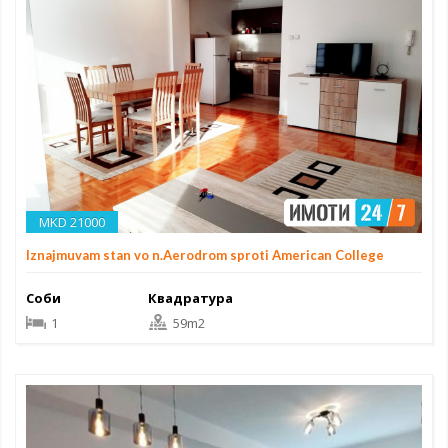
MKD 21000
Iznajmuvam stan vo n.Aerodrom sproti American College
Соби
Квадратура
1
59m2