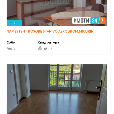
€ 350
NAMESTEN TROSOBE STAN VO AERODROM,MICURIN
Соби
Квадратура
3
65m2