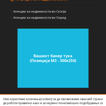
Агенции за недвижности во Скопје
Агенции за недвижности во Охрид
Вашиот банер тука
(Позиција M3 - 300х250)
Ние користиме колачиња(cookies) за да овозможиме оваа веб страна
СОФТВЕР ЗА АГЕНЦИИ ЗА НЕДВИЖНИНИ
ИЗРАБОТЕН ОД
BEST NET
да работи правилно како и за нејзино понатамошно подобрување се
STUDIO
2026