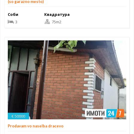
(so garazno mesto)
Соби
Квадратура
3
75m2
€ 50000
Prodavam vo naselba dracevo