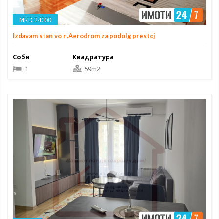
MKD 24000
Izdavam stan vo n.Aerodrom za podolg prestoj
Соби
Квадратура
1
59m2