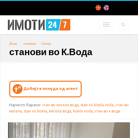
Дома
станови
Скопје
станови во К.Вода
Добијте понуда од агент
Најчесто барано:
стан во кисела вода
,
stan vo kisela voda
,
стан во
кисела
,
stan vo kisela
,
кисела вода
,
kisela voda
,
стан во к вода