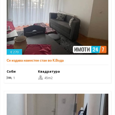
€ 270
Се издава наместен стан во К.Вода
Соби
Квадратура
1
45m2