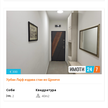
€ 300
Урбан Лајф издава стан во Црниче
Соби
Квадратура
2
40m2