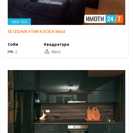
MKD 450
SE IZDAVA STAN K.VODA 86m2
Соби
Квадратура
2
86m2