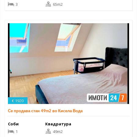
3
65m2
€ 1920
Се продава стан 49m2 во Кисела Вода
Соби
Квадратура
1
49m2