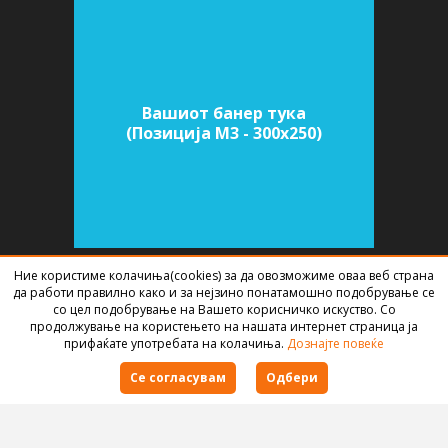
Вашиот банер тука
(Позиција M3 - 300х250)
Ние користиме колачиња(cookies) за да овозможиме оваа веб страна
да работи правилно како и за нејзино понатамошно подобрување се
СОФТВЕР ЗА АГЕНЦИИ ЗА НЕДВИЖНИНИ
ИЗРАБОТЕН ОД
BEST NET
со цел подобрување на Вашето корисничко искуство. Со
STUDIO
2026
продолжување на користењето на нашата интернет страница ја
прифаќате употребата на колачиња.
Дознајте повеќе
Правила за користење
Се согласувам
Одбери