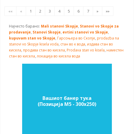
««
«
1
2
3
4
5
6
7
»
»»
Најчесто барано:
Mali stanovi Skopje
,
Stanovi vo Skopje za
prodavanje
,
Stanovi Skopje
,
evtini stanovi vo Skopje
,
kupuvam stan vo Skopje
,
Гарсоњера во Скопје
,
prodazba na
stanovi vo Skopje
kisela voda
,
стан во к вода
,
издава стан во
кисела
,
продава стан во кисела
,
Prodava stan vo kisela
,
наместен
стан во кисела
,
локација во кисела вода
Вашиот банер тука
(Позиција M5 - 300х250)