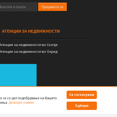
Пријавите се
АГЕНЦИИ ЗА НЕДВИЖНОСТИ
Агенции за недвижности во Скопје
Агенции за недвижности во Охрид
Се согласувам
е се со цел подобрување на Вашето
Правила за користење
чиња.
Дознајте повеќе
Одбери