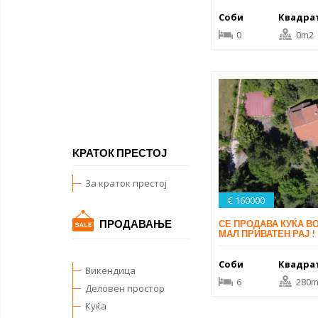
Соби
Квадра
0
0m2
KРАТОК ПРЕСТОЈ
За краток престој
€ 160000
ПРОДАВАЊЕ
СЕ ПРОДАВА КУЌА В
МАЛ ПРИВАТЕН РАЈ !
Соби
Квадра
Викендица
6
280m
Деловен простор
Куќа