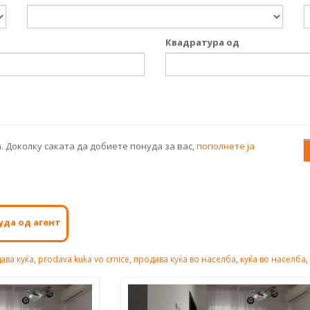
Квадратура од
. Доколку саката да добиете понуда за вас,
пополнете ја
уда од агент
ава куќа
,
prodava kuka vo crnice
,
продава куќа во населба
,
куќа во населба
,