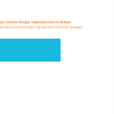
nje
,
Stanovi Skopje
,
kupuvam stan vo Skopje
,
м куќа
,
prodavam kuka
,
куќа во село бањани
,
продава