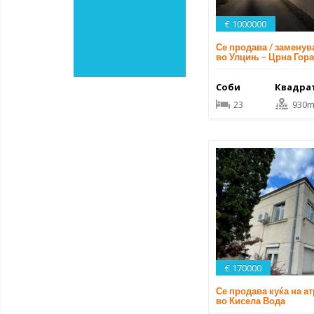
€ 1000000
Се продава / заменув
во Улцињ – Црна Гора
Соби
Квадра
23
930m
€ 170000
Се продава куќа на а
во Кисела Вода