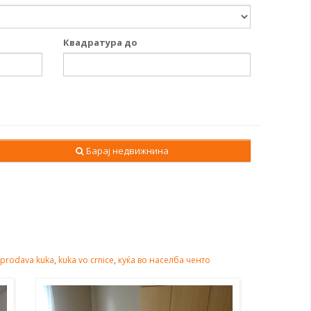
Квадратура до
Барај недвижнина
prodava kuka
,
kuka vo crnice
,
куќа во населба ченто