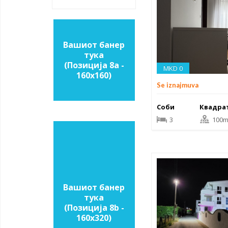
Вашиот банер
тука
(Позиција 8a -
MKD 0
160х160)
Se iznajmuva
Соби
Квадра
3
100m
Вашиот банер
тука
(Позиција 8b -
160х320)