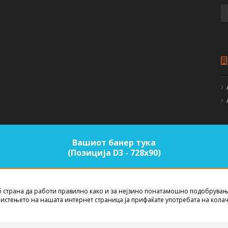
Вашиот банер тука
(Позиција D3 - 728х90)
б страна да работи правилно како и за нејзино понатамошно подобрувањ
EST NET STUDIO
2026
истењето на нашата интернет страница ја прифаќате употребата на кола