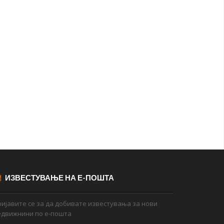
ИЗВЕСТУВАЊЕ НА Е-ПОШТА
ијавите се за да добивате известувања за нови
едвижнини по е-пошта