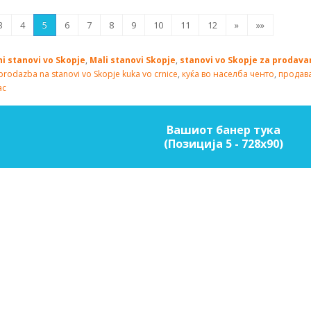
3
4
5
6
7
8
9
10
11
12
»
»»
ni stanovi vo Skopje
,
Mali stanovi Skopje
,
stanovi vo Skopje za prodava
prodazba na stanovi vo Skopje
kuka vo crnice
,
куќа во населба ченто
,
продава
ас
Вашиот банер тука
(Позиција 5 - 728х90)