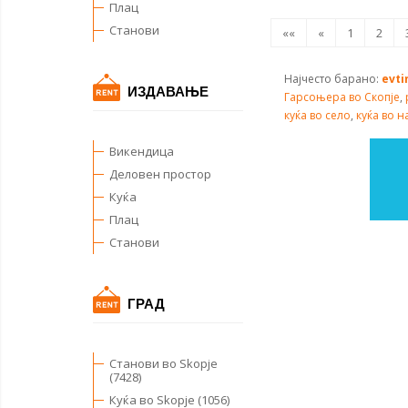
Плац
Станови
««
«
1
2
Најчесто барано:
evti
ИЗДАВАЊЕ
Гарсоњера во Скопје
,
куќа во село
,
куќа во н
Викендица
Деловен простор
Куќа
Плац
Станови
ГРАД
Станови во Skopje
(7428)
Куќа во Skopje (1056)