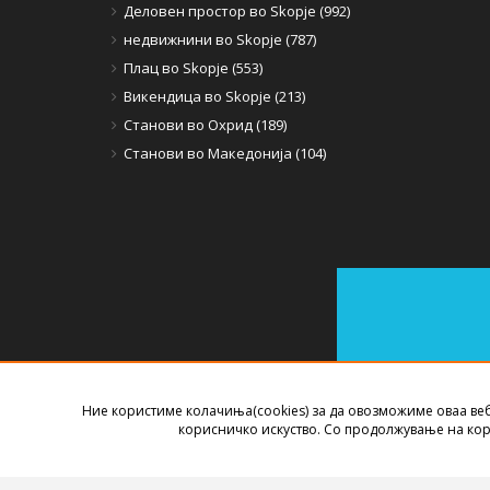
Деловен простор во Skopje (992)
недвижнини во Skopje (787)
Плац во Skopje (553)
Викендица во Skopje (213)
Станови во Охрид (189)
Станови во Македонија (104)
Ние користиме колачиња(cookies) за да овозможиме оваа ве
СОФТВЕР ЗА АГЕНЦИИ ЗА НЕДВИЖНИНИ
ИЗРАБОТЕН ОД
B
корисничко искуство. Со продолжување на кор