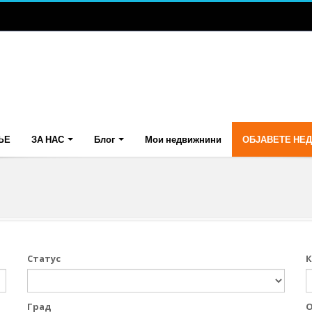
ЊЕ
ЗА НАС
Блог
Мои недвижнини
ОБЈАВЕТЕ НЕ
Статус
К
Град