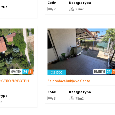
Соби
Квадратура
тура
2
27m2
€ 31500
О СЕЛО ЉУБОТЕН
Se prodava kukja vo Cento
Соби
Квадратура
тура
3
78m2
2