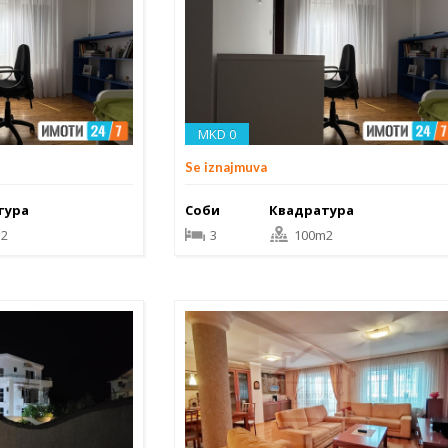
MKD 0
Se iznajmuva
тура
Соби
Квадратура
2
3
100m2