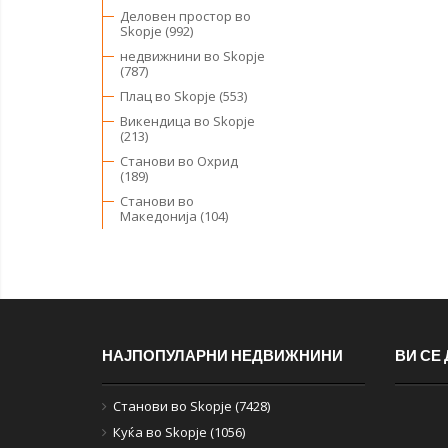
Деловен простор во
Skopje (992)
недвижнини во Skopje
(787)
Плац во Skopje (553)
Викендица во Skopje
(213)
Станови во Охрид
(189)
Станови во
Македонија (104)
НАЈПОПУЛАРНИ НЕДВИЖНИНИ
ВИ СЕ
Станови во Skopje (7428)
Куќа во Skopje (1056)