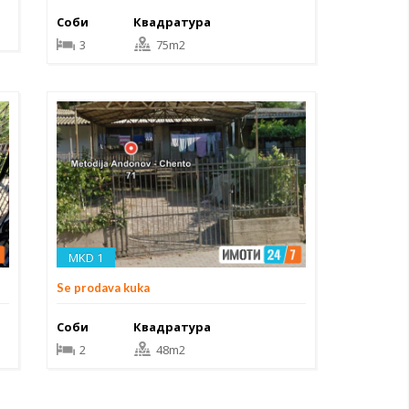
Соби
Квадратура
3
75m2
MKD 1
Se prodava kuka
Соби
Квадратура
2
48m2