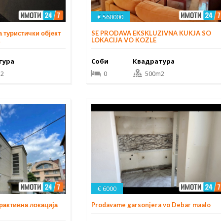
€ 560000
а туристички објект
SE PRODAVA EKSKLUZIVNA KUKJA SO
LOKACIJA VO KOZLE
тура
Соби
Квадратура
2
0
500m2
€ 6000
трактивна локација
Prodavame garsonjera vo Debar maalo