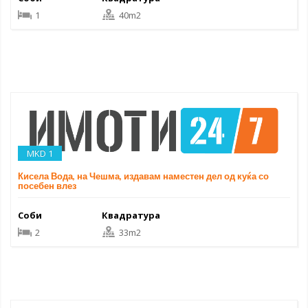
1
40m2
MKD 1
Кисела Вода, на Чешма, издавам наместен дел од куќа со
посебен влез
Соби
Квадратура
2
33m2