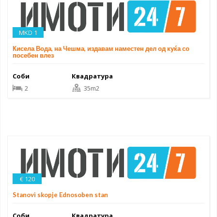
MKD 1
Кисела Вода, на Чешма, издавам наместен дел од куќа со
посебен влез
Соби
Квадратура
2
35m2
€ 120
Stanovi skopje Ednosoben stan
Соби
Квадратура