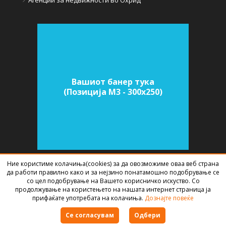
Вашиот банер тука
(Позиција M3 - 300х250)
Ние користиме колачиња(cookies) за да овозможиме оваа веб страна
да работи правилно како и за нејзино понатамошно подобрување се
СОФТВЕР ЗА АГЕНЦИИ ЗА НЕДВИЖНИНИ
ИЗРАБОТЕН ОД
BEST NET
со цел подобрување на Вашето корисничко искуство. Со
STUDIO
2026
продолжување на користењето на нашата интернет страница ја
прифаќате употребата на колачиња.
Дознајте повеќе
Правила за користење
Се согласувам
Одбери