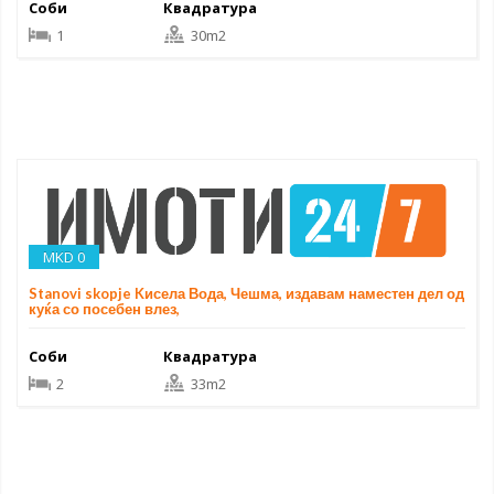
Соби
Квадратура
1
30m2
MKD 0
Stanovi skopje Kисела Вода, Чешма, издавам наместен дел од
куќа со посебен влез,
Соби
Квадратура
2
33m2