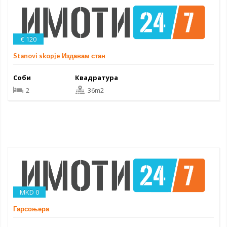
€ 120
Stanovi skopje Издавам стан
Соби
Квадратура
2
36m2
MKD 0
Гарсоњера