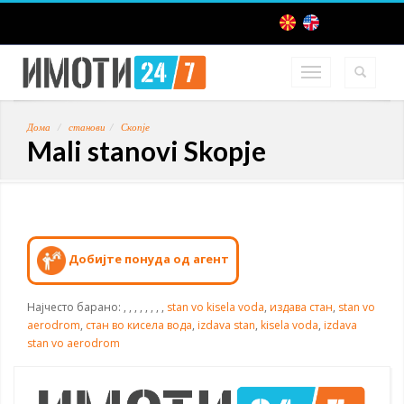
Дома
станови
Скопје
Mali stanovi Skopje
Добијте понуда од агент
Најчесто барано:
,
,
,
,
,
,
,
,
stan vo kisela voda
,
издава стан
,
stan vo
aerodrom
,
стан во кисела вода
,
izdava stan
,
kisela voda
,
izdava
stan vo aerodrom