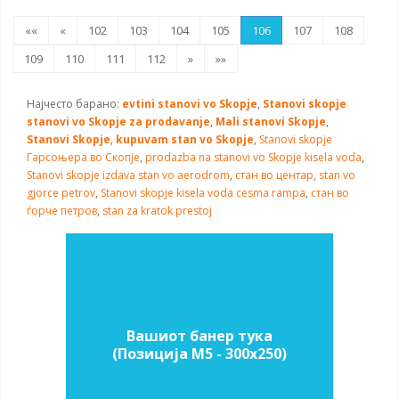
««
«
102
103
104
105
106
107
108
109
110
111
112
»
»»
Најчесто барано:
evtini stanovi vo Skopje
,
Stanovi skopje
stanovi vo Skopje za prodavanje
,
Mali stanovi Skopje
,
Stanovi Skopje
,
kupuvam stan vo Skopje
,
Stanovi skopje
Гарсоњера во Скопје
,
prodazba na stanovi vo Skopje
kisela voda
,
Stanovi skopje izdava stan vo aerodrom
,
стан во центар
,
stan vo
gjorce petrov
,
Stanovi skopje kisela voda cesma rampa
,
стан во
ѓорче петров
,
stan za kratok prestoj
Вашиот банер тука
(Позиција M5 - 300х250)