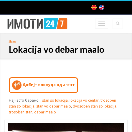
Дома
Lokacija vo debar maalo
Добијте понуда од агент
Најчесто барано:
,
stan so lokacija
,
lokacija vo centar
,
trosoben
stan so lokacija
,
stan vo debar maalo
,
dvosoben stan so lokacija
,
trosoben stan
,
debar maalo