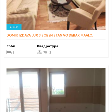
€ 450
DOMIK IZDAVA LUX 3 SOBEN STAN VO DEBAR MAALO.
Соби
Квадратура
3
70m2