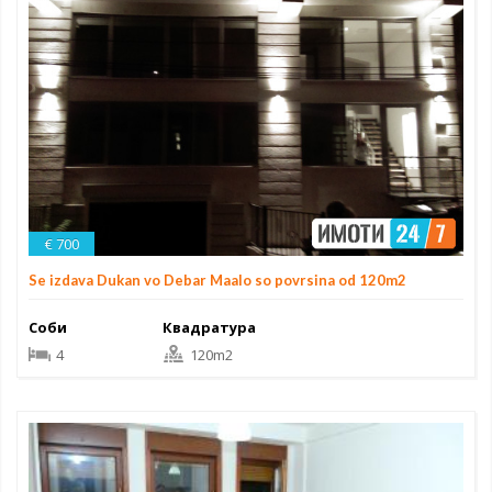
€ 700
Se izdava Dukan vo Debar Maalo so povrsina od 120m2
Соби
Квадратура
4
120m2