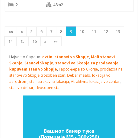
2
48m2
««
«
5
6
7
8
9
10
11
12
13
14
15
16
»
»»
Најчесто барано:
evtini stanovi vo Skopje
,
Mali stanovi
Skopje
,
Stanovi Skopje
,
stanovi vo Skopje za prodavanje
,
kupuvam stan vo Skopje
,
Гарсоњера во Скопје
,
prodazba na
stanovi vo Skopje
trosoben stan
,
Debar maalo
,
lokacija vo
aerodrom
,
stan atraktivna lokacija
,
Atraktivna lokacija vo centar
,
stan vo debar
,
dvosoben stan
Вашиот банер тука
(Позиција M5 - 300х250)