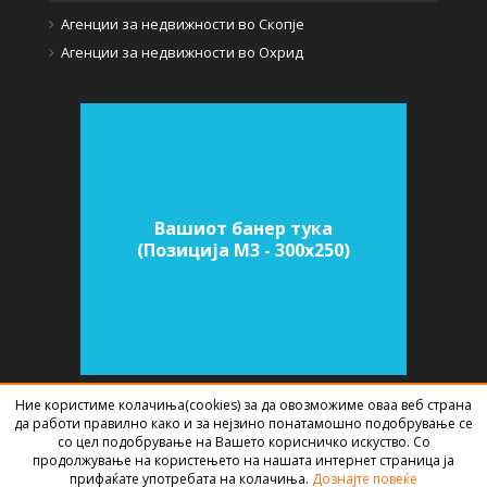
Агенции за недвижности во Скопје
Агенции за недвижности во Охрид
Вашиот банер тука
(Позиција M3 - 300х250)
Ние користиме колачиња(cookies) за да овозможиме оваа веб страна
да работи правилно како и за нејзино понатамошно подобрување се
СОФТВЕР ЗА АГЕНЦИИ ЗА НЕДВИЖНИНИ
ИЗРАБОТЕН ОД
BEST NET
со цел подобрување на Вашето корисничко искуство. Со
STUDIO
2026
продолжување на користењето на нашата интернет страница ја
прифаќате употребата на колачиња.
Дознајте повеќе