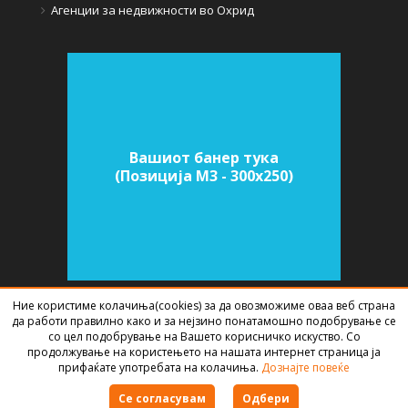
Агенции за недвижности во Охрид
Вашиот банер тука
(Позиција M3 - 300х250)
Ние користиме колачиња(cookies) за да овозможиме оваа веб страна
да работи правилно како и за нејзино понатамошно подобрување се
СОФТВЕР ЗА АГЕНЦИИ ЗА НЕДВИЖНИНИ
ИЗРАБОТЕН ОД
BEST NET
со цел подобрување на Вашето корисничко искуство. Со
STUDIO
2026
продолжување на користењето на нашата интернет страница ја
прифаќате употребата на колачиња.
Дознајте повеќе
Правила за користење
Се согласувам
Одбери