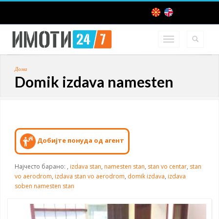
Дома
Domik izdava namesten
Добијте понуда од агент
Најчесто барано:
,
izdava stan
,
namesten stan
,
stan vo centar
,
stan
vo aerodrom
,
izdava stan vo aerodrom
,
domik izdava
,
izdava
soben namesten stan