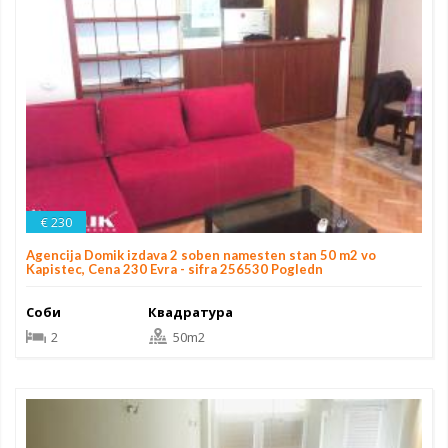
€ 230
Agencija Domik izdava 2 soben namesten stan 50 m2 vo
Kapistec, Cena 230 Evra - sifra 256530 Pogledn
Соби
Квадратура
2
50m2