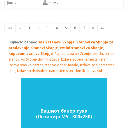
2
56m2
««
«
1
2
3
4
5
6
7
»
»»
Најчесто барано:
Mali stanovi Skopje
,
Stanovi vo Skopje za
prodavanje
,
Stanovi Skopje
,
evtini stanovi vo Skopje
,
kupuvam stan vo Skopje
,
Гарсоњера во Скопје
,
prodazba na
stanovi vo Skopje
domik izdava
,
Izdava soben namesten stan
,
izdava stan vo centar
,
stan vo debar maalo
,
Izdava sob namesten
stan
,
izdavam dvosoben namesten stan
,
domik izdava soben
Вашиот банер тука
(Позиција M5 - 300х250)