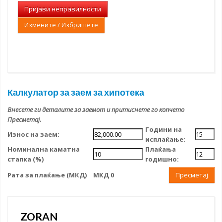
Пријави неправилности
Измените / Избришете
Калкулатор за заем за хипотека
Внесете ги деталите за заемот и притиснете го копчето
Пресметај.
Години на
Износ на заем:
исплаќање:
Номинална каматна
Плаќања
стапка (%)
годишно:
Рата за плаќање (МКД)
МКД 0
Пресметај
ZORAN