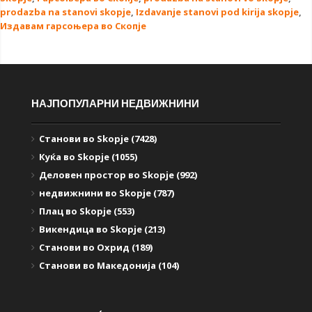
prodazba na stanovi skopje
,
Izdavanje stanovi pod kirija skopje
,
Издавам гарсоњера во Скопје
НАЈПОПУЛАРНИ НЕДВИЖНИНИ
Станови во Skopje (7428)
Куќа во Skopje (1055)
Деловен простор во Skopje (992)
недвижнини во Skopje (787)
Плац во Skopje (553)
Викендица во Skopje (213)
Станови во Охрид (189)
Станови во Македонија (104)