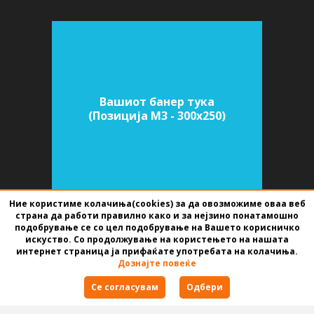
Вашиот банер тука
(Позиција M3 - 300х250)
Ние користиме колачиња(cookies) за да овозможиме оваа веб
страна да работи правилно како и за нејзино понатамошно
подобрување се со цел подобрување на Вашето корисничко
СОФТВЕР ЗА АГЕНЦИИ ЗА НЕДВИЖНИНИ
ИЗРАБОТЕН ОД
BEST NET
искуство. Со продолжување на користењето на нашата
STUDIO
2026
интернет страница ја прифаќате употребата на колачиња.
Дознајте повеќе
Правила за користење
Се согласувам
Одбери