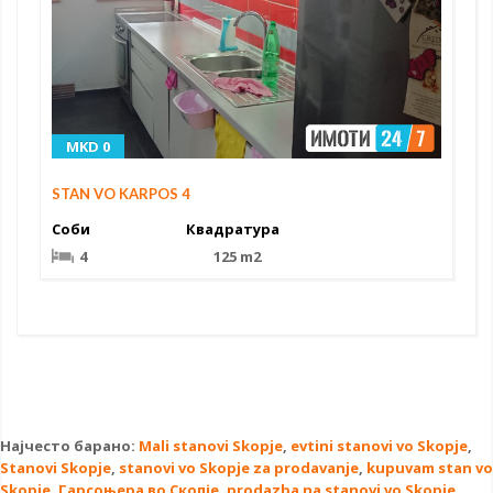
MKD 0
STAN VO KARPOS 4
Соби
Квадратура
4
125 m2
Најчесто барано:
Mali stanovi Skopje
,
evtini stanovi vo Skopje
,
Stanovi Skopje
,
stanovi vo Skopje za prodavanje
,
kupuvam stan vo
Skopje
,
Гарсоњера во Скопје
,
prodazba na stanovi vo Skopje
,