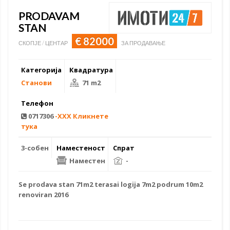
PRODAVAM
STAN
€ 82000
СКОПЈЕ / ЦЕНТАР
ЗА ПРОДАВАЊЕ
Категорија
Квадратура
Станови
71 m2
Телефон
0717306
-XXX Кликнете
тука
3-собен
Наместеност
Спрат
Наместен
-
Se
prodava stan
71m2 terasai logija 7m2 podrum 10m2
renoviran 2016