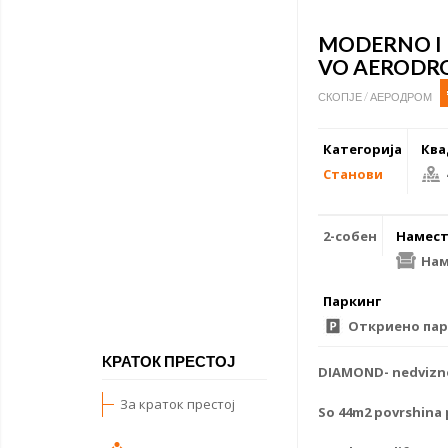
MODERNO I
VO AERODR
СКОПЈЕ / АЕРОДРОМ
Категорија
Ква
Станови
2-собен
Намест
Нам
Паркинг
Откриено пар
KРАТОК ПРЕСТОЈ
DIAMOND- nedvizno
За краток престој
So 44m2 povrshina 