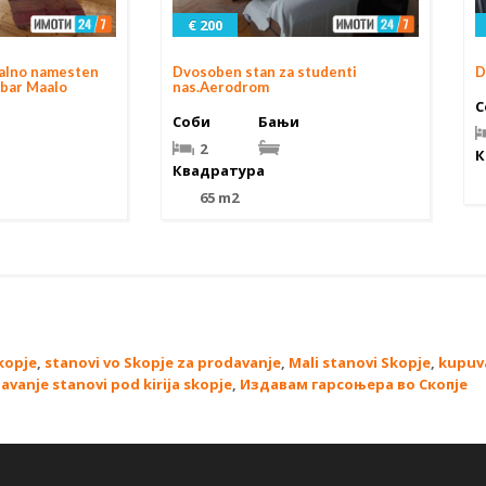
€ 200
nalno namesten
Dvosoben stan za studenti
D
ebar Maalo
nas.Aerodrom
С
Соби
Бањи
2
К
Квадратура
65 m2
kopje
,
stanovi vo Skopje za prodavanje
,
Mali stanovi Skopje
,
kupuv
davanje stanovi pod kirija skopje
,
Издавам гарсоњера во Скопје