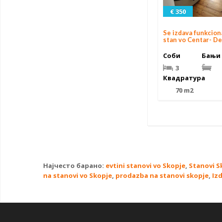
€ 350
Se izdava funkcio
stan vo Centar- D
Соби
Бањи
3
Квадратура
70 m2
Најчесто барано:
evtini stanovi vo Skopje
,
Stanovi S
na stanovi vo Skopje
,
prodazba na stanovi skopje
,
Iz