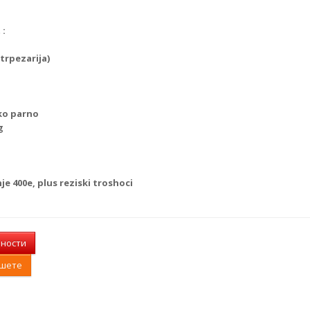
 :
trpezarija)
ko parno
g
e 400e, plus reziski troshoci
лности
ишете