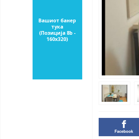
Вашиот банер
тука
(Позиција 8b -
160х320)
Facebook