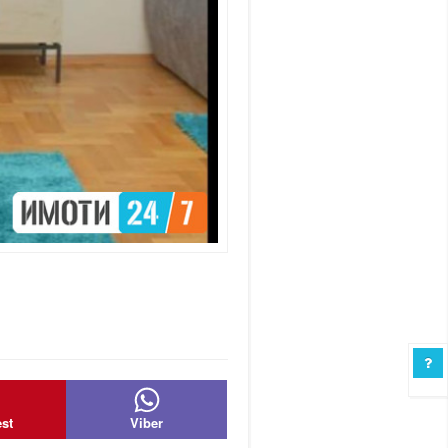
est
Viber