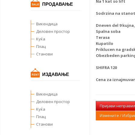
Na 1 kat so lift
ПРОДАВАЊЕ
Sodrzina na stanot
Викендица
Dneven del 9 kujna,
Деловен простор
Spalna soba
Terasa
Куќа
Kupatilo
Плац
Priklucen na grads
Станови
Obezbeden parkin
SHIFRA 120
ИЗДАВАЊЕ
Cena za iznajmuvanj
Викендица
Деловен простор
Пријави неправи
Куќа
Измените / Избр
Плац
Станови