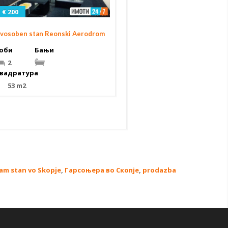
€ 200
vosoben stan Reonski Aerodrom
оби
Бањи
2
вадратура
53 m2
am stan vo Skopje
,
Гарсоњера во Скопје
,
prodazba