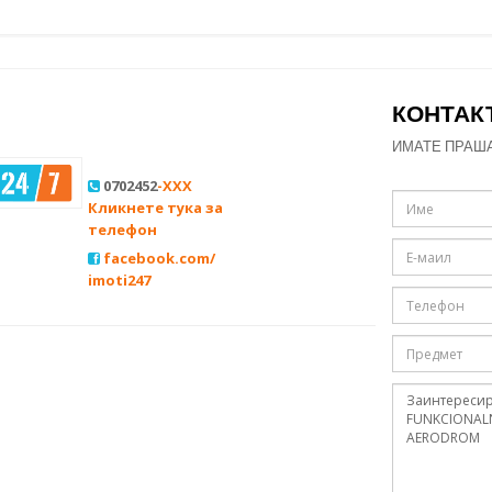
КОНТАК
ИМАТЕ ПРАШ
0702452
-XXX
Кликнете тука за
телефон
facebook.com/
imoti247