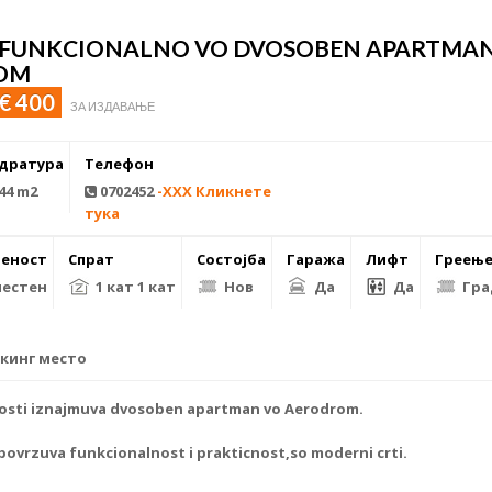
 FUNKCIONALNO VO DVOSOBEN APARTMA
OM
€ 400
ЗА ИЗДАВАЊЕ
дратура
Телефон
44 m2
0702452
-XXX Кликнете
тука
еност
Спрат
Состојба
Гаража
Лифт
Греењ
естен
1 кат 1 кат
Нов
Да
Да
Гра
кинг место
sti iznajmuva dvosoben apartman vo Aerodrom.
povrzuva funkcionalnost i prakticnost,so moderni crti.