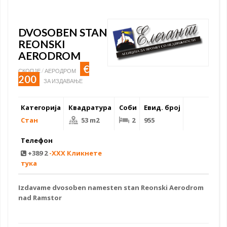
DVOSOBEN STAN
REONSKI
AERODROM
€
СКОПЈЕ / АЕРОДРОМ
200
ЗА ИЗДАВАЊЕ
Категорија
Квадратура
Соби
Евид. број
Стан
53 m2
2
955
Телефон
+389 2
-XXX Кликнете
тука
Izdavame
dvosoben namesten stan
Reonski Aerodrom
nad Ramstor