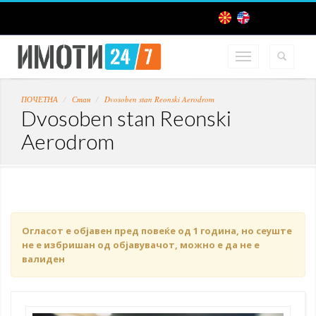
ПОЧЕТНА
Стан
Dvosoben stan Reonski Aerodrom
Dvosoben stan Reonski
Aerodrom
Огласот е објавен пред повеќе од 1 година, но сеуште
не е избришан од објавувачот, можно е да не е
валиден