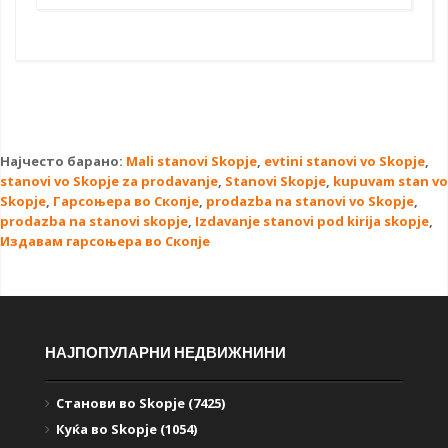
Најчесто барано:
Mali stanovi Skopje
,
evtini stanovi vo Skopje
,
stanovi vo Skopje za prodavanje
,
Stanovi Skopje
,
kupuvam stan vo
Skopje
,
Гарсоњера во Скопје
,
prodazba na stanovi vo Skopje
,
prodazba na stanovi skopje
,
Izdavanje stanovi pod kirija skopje
,
Издавам гарсоњера во Скопје
НАЈПОПУЛАРНИ НЕДВИЖНИНИ
Станови во Skopje (7425)
Куќа во Skopje (1054)