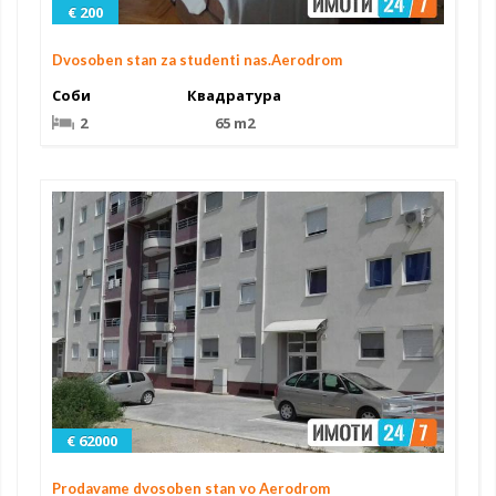
€ 200
Dvosoben stan za studenti nas.Aerodrom
Соби
Квадратура
2
65 m2
€ 62000
Prodavame dvosoben stan vo Aerodrom