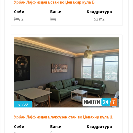
Урбан Лајф издава стан во Џевахир кула Б
Соби
Бањи
Квадратура
2
52 m2
€ 700
Урбан Лајф издава луксузен стан во Џевахир кула Ц
Соби
Бањи
Квадратура