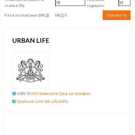
стапка (%)
годишно:
Рата за плаќање (МКД)
МКД 0
Пресметај
URBAN LIFE
+389 70
-XXX Кликнете тука за телефон
facebook.com/ mk.urbanlife