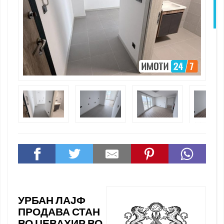
N
УРБАН ЛАЈФ
ПРОДАВА СТАН
ВО ЏЕВАХИР ВО