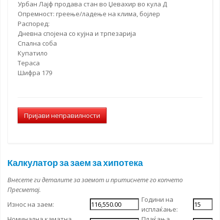
Урбан Лајф
продава стан
во Џевахир во кула Д
Опремност: греење/ладење на клима, бојлер
Распоред:
Дневна спојена со кујна и трпезарија
Спална соба
Купатило
Тераса
Шифра 179
Пријави неправилности
Калкулатор за заем за хипотека
Внесете ги деталите за заемот и притиснете го копчето
Пресметај.
Години на
Износ на заем:
исплаќање:
Номинална каматна
Плаќања