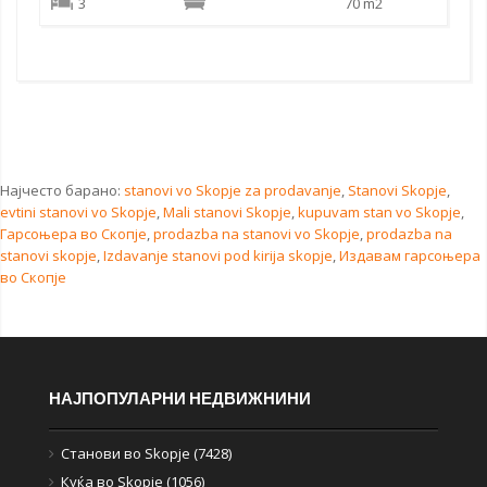
3
70 m2
Најчесто барано:
stanovi vo Skopje za prodavanje
,
Stanovi Skopje
,
evtini stanovi vo Skopje
,
Mali stanovi Skopje
,
kupuvam stan vo Skopje
,
Гарсоњера во Скопје
,
prodazba na stanovi vo Skopje
,
prodazba na
stanovi skopje
,
Izdavanje stanovi pod kirija skopje
,
Издавам гарсоњера
во Скопје
НАЈПОПУЛАРНИ НЕДВИЖНИНИ
Станови во Skopje (7428)
Куќа во Skopje (1056)