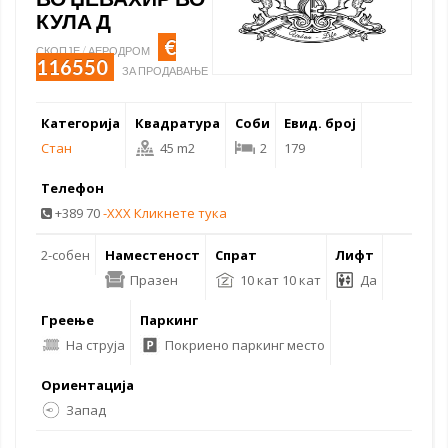
КУЛА Д
€
СКОПЈЕ / АЕРОДРОМ
116550
ЗА ПРОДАВАЊЕ
Категорија
Квадратура
Соби
Евид. број
Стан
45 m2
2
179
Телефон
+389 70
-XXX Кликнете тука
2-собен
Наместеност
Спрат
Лифт
Празен
10 кат 10 кат
Да
Греење
Паркинг
На струја
Покриено паркинг место
Ориентација
Запад