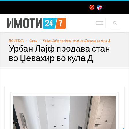
ПОЧЕТНА
Стан
Урбан Лајф продава стан во Џевахир во кула Д
Урбан Лајф продава стан
во Џевахир во кула Д