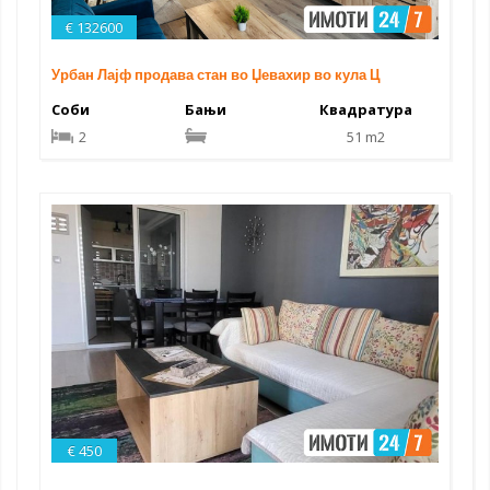
€ 132600
Урбан Лајф продава стан во Џевахир во кула Ц
Соби
Бањи
Квадратура
2
51 m2
€ 450