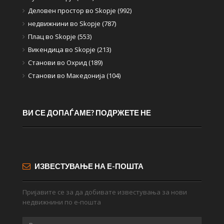
Деловен простор во Skopje (992)
недвижнини во Skopje (787)
Плац во Skopje (553)
Викендица во Skopje (213)
Станови во Охрид (189)
Станови во Македонија (104)
ВИ СЕ ДОПАЃАМЕ? ПОДРЖЕТЕ НЕ
ИЗВЕСТУВАЊЕ НА Е-ПОШТА
Пријавите се за да добивате известувања за нови
недвижнини по е-пошта