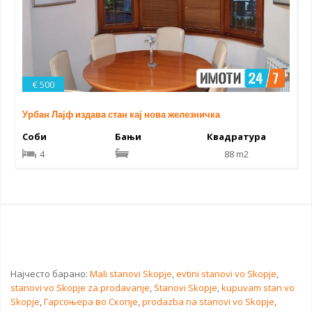
€ 500
Урбан Лајф издава стан кај нова железничка
Соби
Бањи
Квадратура
4
88 m2
Најчесто барано:
Mali stanovi Skopje
,
evtini stanovi vo Skopje
,
stanovi vo Skopje za prodavanje
,
Stanovi Skopje
,
kupuvam stan vo
Skopje
,
Гарсоњера во Скопје
,
prodazba na stanovi vo Skopje
,