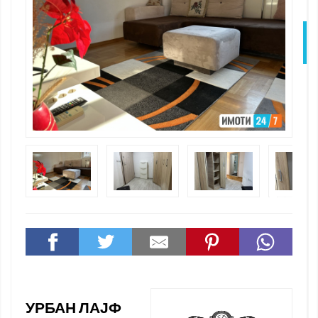
N
УРБАН ЛАЈФ