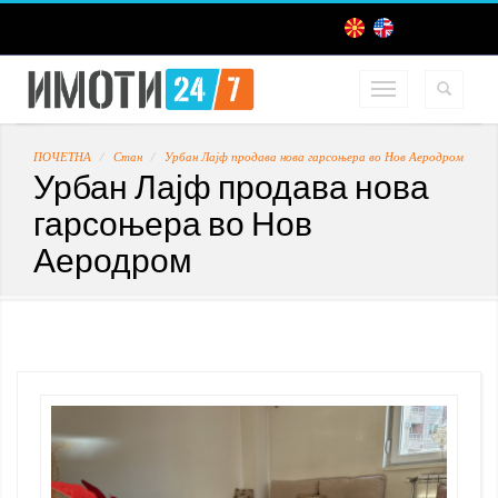
ПОЧЕТНА
Стан
Урбан Лајф продава нова гарсоњера во Нов Аеродром
Урбан Лајф продава нова
гарсоњера во Нов
Аеродром