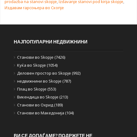
prodazba na stanovi skopje
,
Izdavanje stanovi pod kirija skopje
,
Издавам гарсоњера во Скопје
НАЈПОПУЛАРНИ НЕДВИЖНИНИ
Станови во Skopje (7426)
Куќа во Skopje (1054)
Деловен простор во Skopje (992)
недвижнини во Skopje (787)
Плац во Skopje (553)
Викендица во Skopje (213)
Станови во Охрид (189)
Станови во Македонија (104)
ВИ СЕ ДОПАЃАМЕ? ПОДРЖЕТЕ НЕ