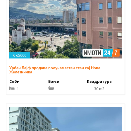
€ 65000
Урбан Лајф продава полунаместен стан кај Нова
Железничка
Соби
Бањи
Квадратура
1
30 m2