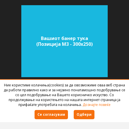
Вашиот банер тука
(Позиција M3 - 300х250)
Ние користиме колачиња(cookies) за да овозможиме оваа веб страна
да работи правилно како и за нејзино понатамошно подобрување се
СОФТВЕР ЗА АГЕНЦИИ ЗА НЕДВИЖНИНИ
ИЗРАБОТЕН ОД
BEST NET
со цел подобрување на Вашето корисничко искуство. Со
STUDIO
2026
продолжување на користењето на нашата интернет страница ја
прифаќате употребата на колачиња.
Дознајте повеќе
Правила за користење
Се согласувам
Одбери