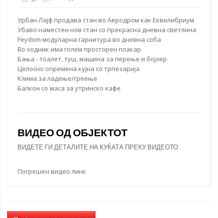
Урбан Лајф
продава стан
во Аеродром как Еквилибриум
Убаво наместен
нов стан
со прекрасна дневна светлина
Feydom модуларна гарнитура во дневна соба
Во ходник има голем просторен плакар
Бања - тоалет, туш, машина за перење и бојлер
Целосно опремена кујна со трпезарија
Клима за ладење/греење
Балкон со маса за утринско кафе
ВИДЕО ОД ОБЈЕКТОТ
ВИДЕТЕ ГИ ДЕТАЛИТЕ НА КУЌАТА ПРЕКУ ВИДЕОТО
Погрешен видео линк