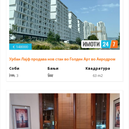
€ 148000
Урбан Лајф продава нов стан во Голден Арт во Аеродром
Соби
Бањи
Квадратура
3
63 m2