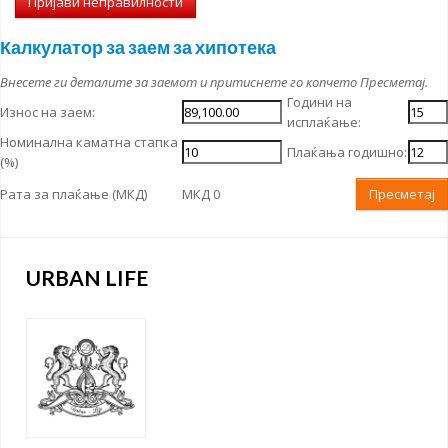
Пријави неправилности
Калкулатор за заем за хипотека
Внесете ги деталите за заемот и притиснете го копчето Пресметај.
Години на
Износ на заем:
исплаќање:
Номинална каматна стапка
Плаќања годишно:
(%)
Рата за плаќање (МКД)
МКД 0
Пресметај
URBAN LIFE