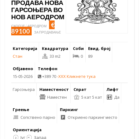
ПРОДАВА НОВА
ГАРСОЊЕРА ВО
НОВ АЕРОДРОМ
€
СКОПЈЕ / АЕРОДРОМ
89100
ЗА ПРОДАВАЊЕ
Категорија
Квадратура
Соби
Евид. број
Стан
33 m2
0
89
Објавено
Телефон
15-05-2026
+389 70
-XXX Кликнете тука
Гарсоњера
Наместеност
Спрат
Лифт
Наместен
5 кат 5 кат
Да
Греење
Паркинг
Сопствено парно
Откриено паркинг место
Ориентација
Југ
Запад