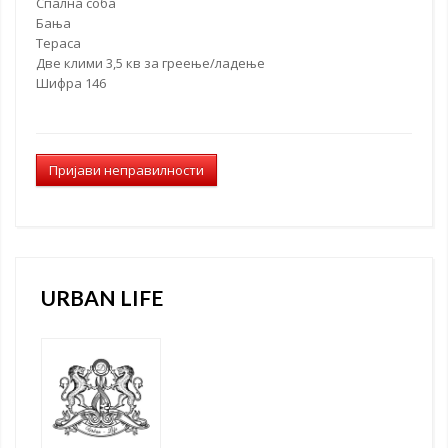
Спална соба
Бања
Тераса
Две клими 3,5 кв за греење/ладење
Шифра 146
Пријави неправилности
URBAN LIFE