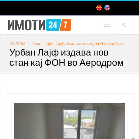
ПОЧЕТНА
Стан
Урбан Лајф издава нов стан кај ФОН во Аеродром
Урбан Лајф издава нов
стан кај ФОН во Аеродром