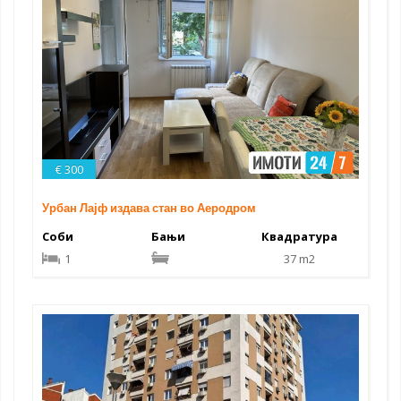
€ 300
Урбан Лајф издава стан во Аеродром
Соби
Бањи
Квадратура
1
37 m2