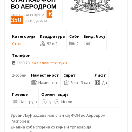
ВО АЕРОДРОМ
€
СКОПЈЕ / АЕРОДРОМ
350
ЗА ИЗДАВАЊЕ
Категорија
Квадратура
Соби
Евид. број
Стан
52 m2
2
146
Телефон
+389 70
-XXX Кликнете тука
2-собен
Наместеност
Спрат
Лифт
Наместен
3 кат 3 кат
Да
Греење
Ориентација
На струја
Југ
Исток
Урбан Лајф издава
нов стан
кај ФОН во Аеродром
Распоред:
Дневна соба спојена со кујна и трпезарија