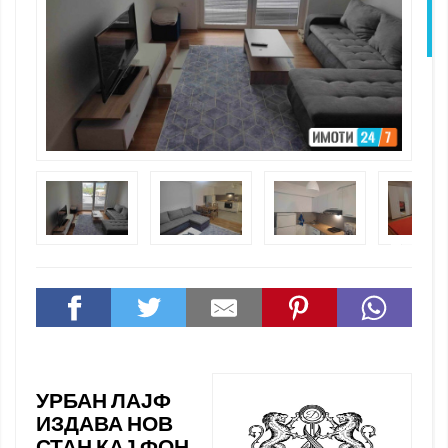
N
УРБАН ЛАЈФ
ИЗДАВА НОВ
СТАН КАЈ ФОН