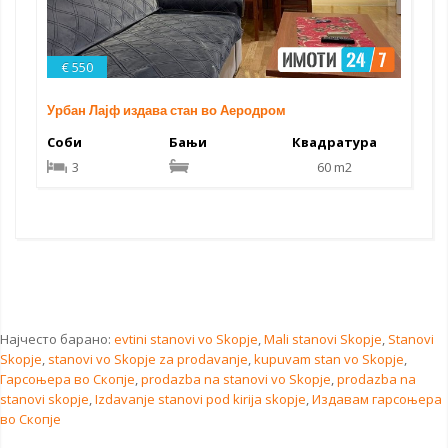
€ 550
Урбан Лајф издава стан во Аеродром
Соби
Бањи
Квадратура
3
60 m2
Најчесто барано:
evtini stanovi vo Skopje
,
Mali stanovi Skopje
,
Stanovi
Skopje
,
stanovi vo Skopje za prodavanje
,
kupuvam stan vo Skopje
,
Гарсоњера во Скопје
,
prodazba na stanovi vo Skopje
,
prodazba na
stanovi skopje
,
Izdavanje stanovi pod kirija skopje
,
Издавам гарсоњера
во Скопје