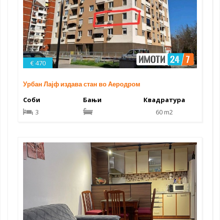
€ 470
Урбан Лајф издава стан во Аеродром
Соби
Бањи
Квадратура
3
60 m2