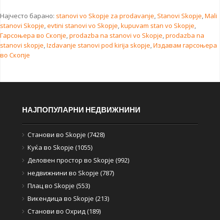
Најчесто барано:
stanovi vo Skopje za prodavanje
,
Stanovi Skopje
,
Mali
stanovi Skopje
,
evtini stanovi vo Skopje
,
kupuvam stan vo Skopje
,
Гарсоњера во Скопје
,
prodazba na stanovi vo Skopje
,
prodazba na
stanovi skopje
,
Izdavanje stanovi pod kirija skopje
,
Издавам гарсоњера
во Скопје
НАЈПОПУЛАРНИ НЕДВИЖНИНИ
Станови во Skopje (7428)
Куќа во Skopje (1055)
Деловен простор во Skopje (992)
недвижнини во Skopje (787)
Плац во Skopje (553)
Викендица во Skopje (213)
Станови во Охрид (189)