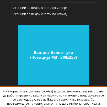
Агенции за недвижности во Скопје
Агенции за недвижности во Охрид
Вашиот банер тука
(Позиција M3 - 300х250)
Ние користиме колачиња(cookies) за да овозможиме оваа веб страна
да работи правилно како и за нејзино понатамошно подобрување се
СОФТВЕР ЗА АГЕНЦИИ ЗА НЕДВИЖНИНИ
ИЗРАБОТЕН ОД
BEST NET
со цел подобрување на Вашето корисничко искуство. Со
STUDIO
2026
продолжување на користењето на нашата интернет страница ја