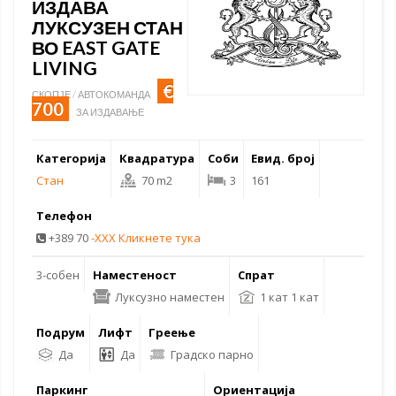
ИЗДАВА
ЛУКСУЗЕН СТАН
ВО EAST GATE
LIVING
€
СКОПЈЕ / АВТОКОМАНДА
700
ЗА ИЗДАВАЊЕ
Категорија
Квадратура
Соби
Евид. број
Стан
70 m2
3
161
Телефон
+389 70
-XXX Кликнете тука
3-собен
Наместеност
Спрат
Луксузно наместен
1 кат 1 кат
Подрум
Лифт
Греење
Да
Да
Градско парно
Паркинг
Ориентација