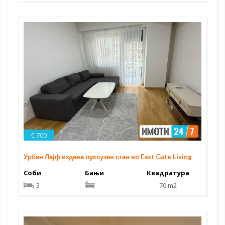
€ 700
Урбан Лајф издава луксузен стан во East Gate Living
Соби
Бањи
Квадратура
3
70 m2