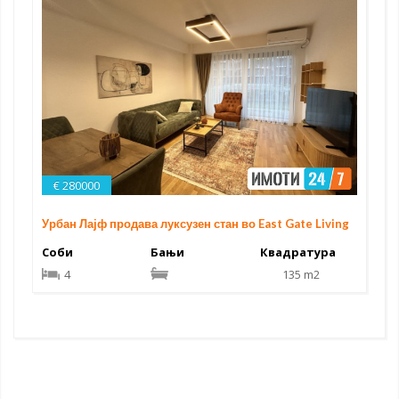
€ 280000
Урбан Лајф продава луксузен стан во East Gate Living
Соби
Бањи
Квадратура
4
135 m2