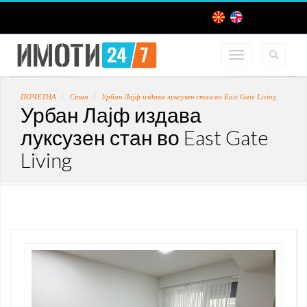
ПОЧЕТНА
Стан
Урбан Лајф издава луксузен стан во East Gate Living
Урбан Лајф издава
луксузен стан во East Gate
Living