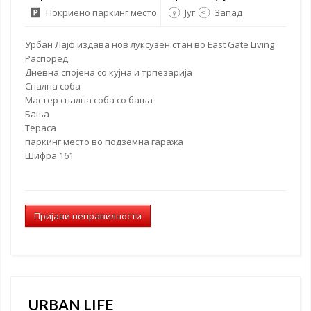
Покриено паркинг место
Југ
Запад
Урбан Лајф издава нов луксузен стан во East Gate Living
Распоред:
Дневна спојена со кујна и трпезарија
Спална соба
Мастер спална соба со бања
Бања
Тераса
паркинг место
во подземна гаража
Шифра 161
Пријави неправилности
URBAN LIFE