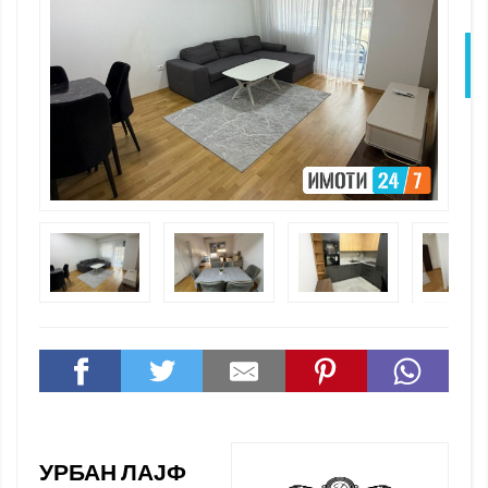
N
УРБАН ЛАЈФ