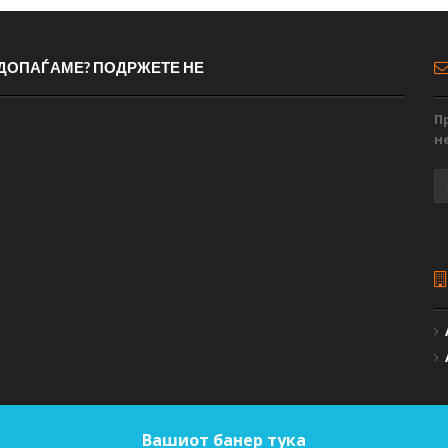
 ДОПАЃАМЕ? ПОДРЖЕТЕ НЕ
П
н
Вашиот банер тука