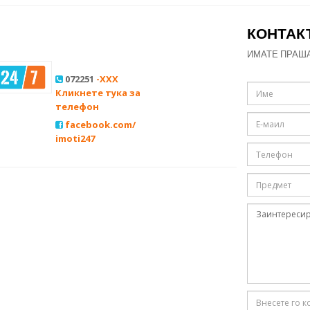
КОНТАК
ИМАТЕ ПРАШ
072251
-XXX
Кликнете тука за
телефон
facebook.com/
imoti247