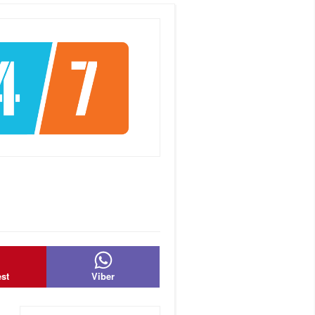
est
Viber