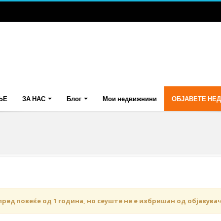
ЊЕ
ЗА НАС
Блог
Мои недвижнини
ОБЈАВЕТЕ НЕ
пред повеќе од 1 година, но сеуште не е избришан од објавува