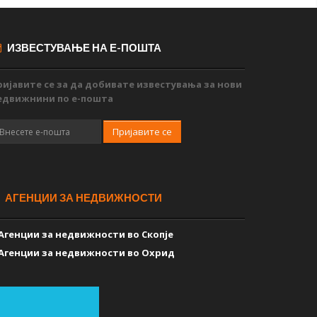
ИЗВЕСТУВАЊЕ НА Е-ПОШТА
ријавите се за да добивате известувања за нови
едвижнини по е-пошта
Пријавите се
АГЕНЦИИ ЗА НЕДВИЖНОСТИ
Агенции за недвижности во Скопје
Агенции за недвижности во Охрид