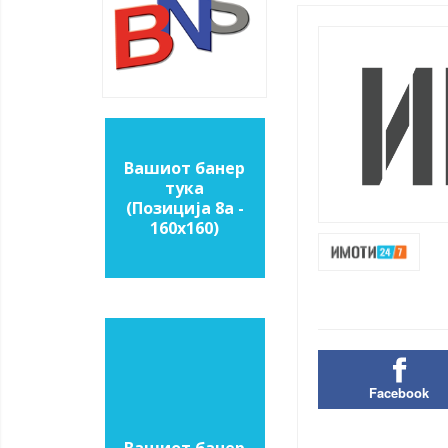
Вашиот банер
тука
(Позиција 8a -
160х160)
Facebook