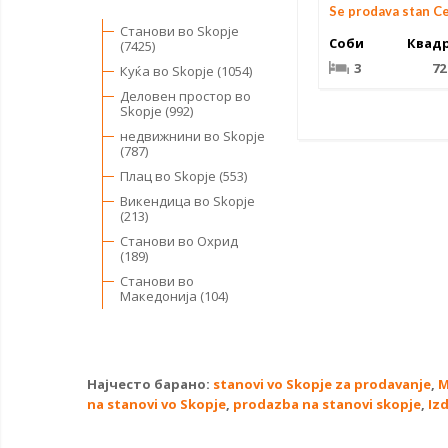
Se prodava stan C
Станови во Skopje
Соби
Квад
(7425)
3
72
Куќа во Skopje (1054)
Деловен простор во
Skopje (992)
недвижнини во Skopje
(787)
Плац во Skopje (553)
Викендица во Skopje
(213)
Станови во Охрид
(189)
Станови во
Македонија (104)
Најчесто барано:
stanovi vo Skopje za prodavanje
,
M
na stanovi vo Skopje
,
prodazba na stanovi skopje
,
Iz