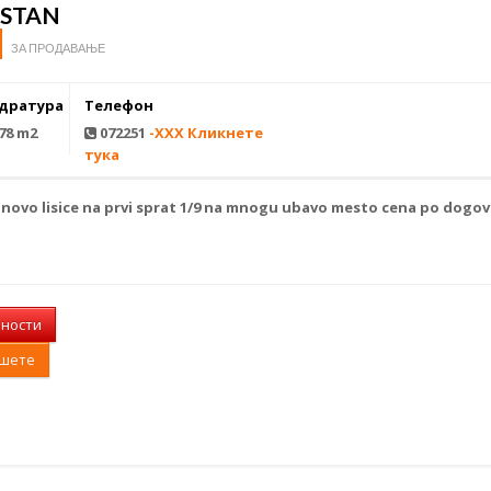
 STAN
ЗА ПРОДАВАЊЕ
дратура
Телефон
78 m2
072251
-XXX Кликнете
тука
o
novo lisice
na prvi sprat 1/9 na mnogu ubavo mesto cena po dogov
лности
ишете