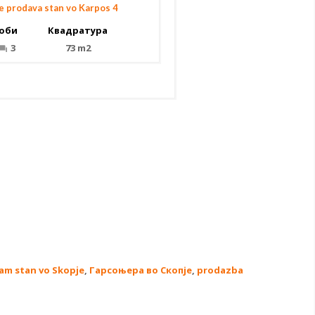
e prodava stan vo Karpos 4
оби
Квадратура
3
73 m2
am stan vo Skopje
,
Гарсоњера во Скопје
,
prodazba