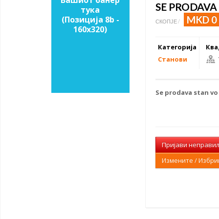
Вашиот банер
SE PRODAVA
тука
MKD 0
(Позиција 8b -
СКОПЈЕ /
160х320)
Категорија
Ква
Станови
Se
prodava stan
v
Пријави неправи
Измените / Избр