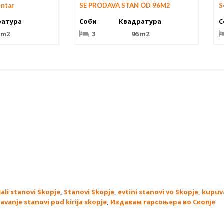
entar
SE PRODAVA STAN OD 96M2
S
ратура
Соби
Квадратура
С
 m2
3
96 m2
ali stanovi Skopje
,
Stanovi Skopje
,
evtini stanovi vo Skopje
,
kupuv
davanje stanovi pod kirija skopje
,
Издавам гарсоњера во Скопје