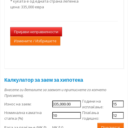
* куќата е од едната страна лепенка
цена: 335,000 евра
Пријави неправилности
Измените / Избришете
Калкулатор за заем за хипотека
Внесете ги деталите за заемот и притиснете го копчето
Пресметај.
Години на
Износ на заем:
исплаќање:
Номинална каматна
Плаќања
стапка (%)
годишно:
Рата за плаќање (МКД)
МКД 0
Пресметај