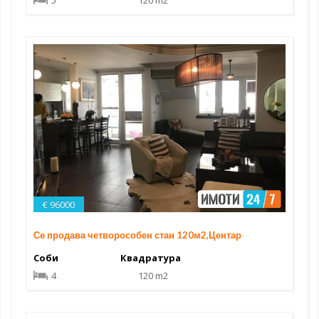
€ 96000
Се продава четворособен стан 120м2,Центар
Соби
Квадратура
4
120 m2