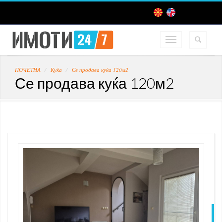
ПОЧЕТНА
Куќа
Се продава куќа 120м2
Се продава куќа 120м2