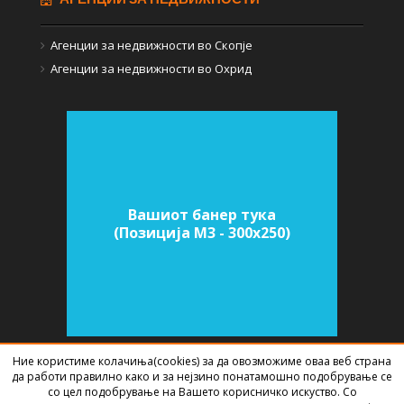
Агенции за недвижности во Скопје
Агенции за недвижности во Охрид
Вашиот банер тука
(Позиција M3 - 300х250)
Ние користиме колачиња(cookies) за да овозможиме оваа веб страна
да работи правилно како и за нејзино понатамошно подобрување се
СОФТВЕР ЗА АГЕНЦИИ ЗА НЕДВИЖНИНИ
ИЗРАБОТЕН ОД
BEST NET
со цел подобрување на Вашето корисничко искуство. Со