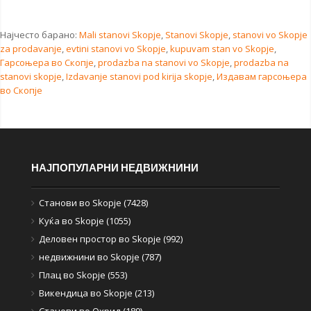
Најчесто барано:
Mali stanovi Skopje
,
Stanovi Skopje
,
stanovi vo Skopje
za prodavanje
,
evtini stanovi vo Skopje
,
kupuvam stan vo Skopje
,
Гарсоњера во Скопје
,
prodazba na stanovi vo Skopje
,
prodazba na
stanovi skopje
,
Izdavanje stanovi pod kirija skopje
,
Издавам гарсоњера
во Скопје
НАЈПОПУЛАРНИ НЕДВИЖНИНИ
Станови во Skopje (7428)
Куќа во Skopje (1055)
Деловен простор во Skopje (992)
недвижнини во Skopje (787)
Плац во Skopje (553)
Викендица во Skopje (213)
Станови во Охрид (189)