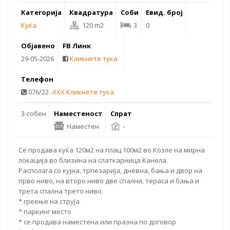
Категорија
Квадратура
Соби
Евид. број
Куќа
120 m2
3
0
Објавено
FB Линк
29-05-2026
Кликнете тука
Телефон
076/22
-XXX Кликнете тука
3-собен
Наместеност
Спрат
Наместен
-
Се
продава куќа
120м2 на плац 100м2 во Козле на мирна
локација во близина на слаткарница Канела.
Располага со кујна, трпезарија, дневна, бања и двор на
прво ниво, на второ ниво две спални, тераса и бања и
трета спална трето ниво.
* греење на струја
*
паркинг место
* се продава наместена или празна
по договор