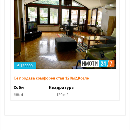
€ 130000
Се продава комфорен стан 120м2,Козле
Соби
Квадратура
4
120 m2