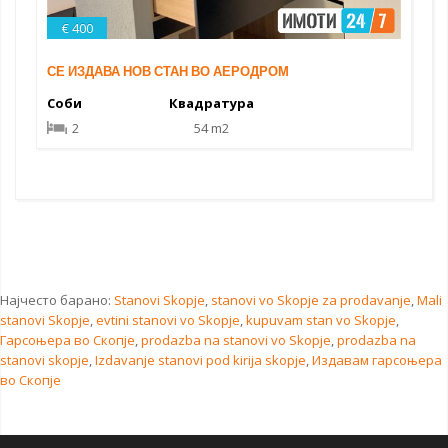
€ 400
СЕ ИЗДАВА НОВ СТАН ВО АЕРОДРОМ
Соби
Квадратура
2
54 m2
Најчесто барано:
Stanovi Skopje
,
stanovi vo Skopje za prodavanje
,
Mali
stanovi Skopje
,
evtini stanovi vo Skopje
,
kupuvam stan vo Skopje
,
Гарсоњера во Скопје
,
prodazba na stanovi vo Skopje
,
prodazba na
stanovi skopje
,
Izdavanje stanovi pod kirija skopje
,
Издавам гарсоњера
во Скопје