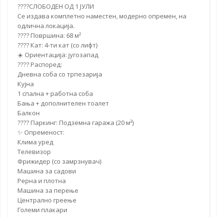
????СЛОБОДЕН ОД 1 ЈУЛИ
Се издава
комплетно наместен
, модерно опремен, на
одлична локација.
???? Површина: 68 м²
???? Кат: 4-ти кат (со лифт)
☀️ Ориентација: југозапад
????️ Распоред:
Дневна соба со трпезарија
Кујна
1 спална + работна соба
Бања + дополнителен тоалет
Балкон
???? Паркинг: Подземна гаража (20 м²)
✨ Опременост:
Клима уред
Телевизор
Фрижидер (со замрзнувач)
Машина за садови
Рерна и плотна
Машина за перење
Централно греење
Големи плакари