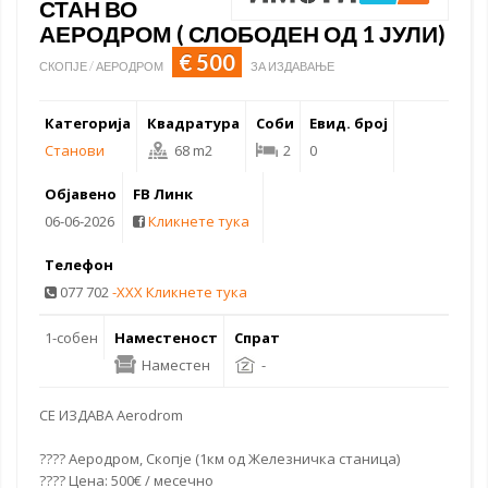
СТАН ВО
АЕРОДРОМ ( СЛОБОДЕН ОД 1 ЈУЛИ)
€ 500
СКОПЈЕ / АЕРОДРОМ
ЗА ИЗДАВАЊЕ
Категорија
Квадратура
Соби
Евид. број
Станови
68 m2
2
0
Објавено
FB Линк
06-06-2026
Кликнете тука
Телефон
077 702
-XXX Кликнете тука
1-собен
Наместеност
Спрат
Наместен
-
СЕ ИЗДАВА Aerodrom
???? Аеродром, Скопје (1км од Железничка станица)
???? Цена: 500€ / месечно