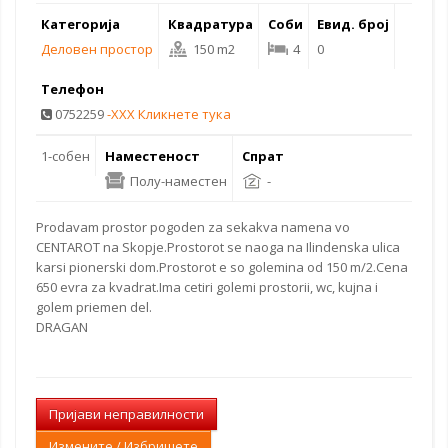
Категорија
Квадратура
Соби
Евид. број
Деловен простор
150 m2
4
0
Телефон
0752259
-XXX Кликнете тука
1-собен
Наместеност
Спрат
Полу-наместен
-
Prodavam
prostor pogoden za
sekakva namena vo
CENTAROT na Skopje.Prostorot se naoga na Ilindenska ulica
karsi pionerski dom.Prostorot e so golemina od 150 m/2.Cena
650 evra za kvadrat.Ima cetiri golemi prostorii, wc, kujna i
golem priemen del.
DRAGAN
Пријави неправилности
Измените / Избришете