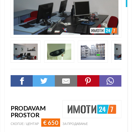
N
PRODAVAM
PROSTOR
€ 650
СКОПЈЕ / ЦЕНТАР
ЗА ПРОДАВАЊЕ