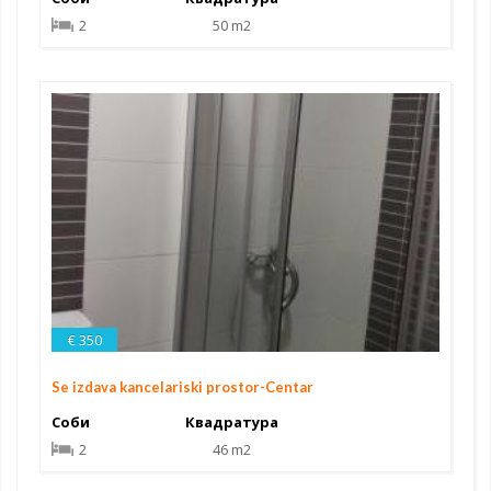
2
50 m2
€ 350
Se izdava kancelariski prostor-Centar
Соби
Квадратура
2
46 m2