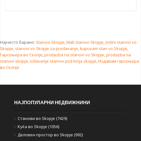
Најчесто барано:
Stanovi Skopje
,
Mali stanovi Skopje
,
evtini stanovi vo
Skopje
,
stanovi vo Skopje za prodavanje
,
kupuvam stan vo Skopje
,
Гарсоњера во Скопје
,
prodazba na stanovi vo Skopje
,
prodazba na
stanovi skopje
,
Izdavanje stanovi pod kirija skopje
,
Издавам гарсоњера
во Скопје
НАЈПОПУЛАРНИ НЕДВИЖНИНИ
Станови во Skopje (7429)
Куќа во Skopje (1056)
Деловен простор во Skopje (992)