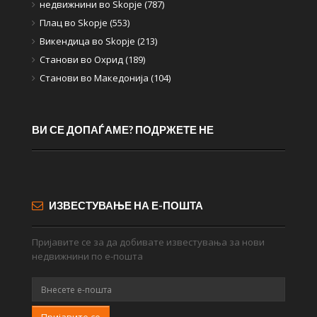
недвижнини во Skopje (787)
Плац во Skopje (553)
Викендица во Skopje (213)
Станови во Охрид (189)
Станови во Македонија (104)
ВИ СЕ ДОПАЃАМЕ? ПОДРЖЕТЕ НЕ
ИЗВЕСТУВАЊЕ НА Е-ПОШТА
Пријавите се за да добивате известувања за нови
недвижнини по е-пошта
Пријавите се