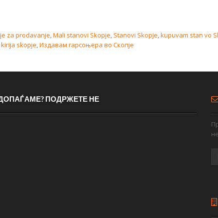
je za prodavanje
,
Mali stanovi Skopje
,
Stanovi Skopje
,
kupuvam stan vo S
kirija skopje
,
Издавам гарсоњера во Скопје
 ДОПАЃАМЕ? ПОДРЖЕТЕ НЕ
Пр
н