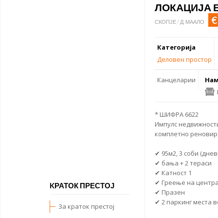
ЛОКАЦИЈА 
€
СКОПЈЕ / Д. МААЛО
Категорија
Деловен простор
Канцеларии
Нам
* ШИФРА 6622
Импулс недвижност
комплетно реновира
✔ 95м2, 3 соби (днев
✔ бања + 2 тераси
✔ Катност 1
✔ Греење на центр
KРАТОК ПРЕСТОЈ
✔ Празен
✔ 2 паркинг места в
За краток престој