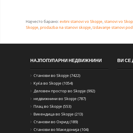
Најчесто барано:
evtini stanovi vo Skopje
,
stanovi vo Skop
Skopje
,
prodazba na stanovi skopje
,
Izdavanje stanovi pod 
НАЈПОПУЛАРНИ НЕДВИЖНИНИ
ВИ СЕ
Станови во Skopje (7422)
Куќа во Skopje (1054)
Деловен простор во Skopje (992)
недвижнини во Skopje (787)
Плац во Skopje (553)
Викендица во Skopje (213)
Станови во Охрид (189)
Станови во Македонија (104)