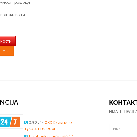
ежиски трошоци
 недвижности
лности
ишете
NCIJA
КОНТАК
ИМАТЕ ПРАШ
0702744
-XXX Кликнете
тука за телефон
facebook.com/ imoti247