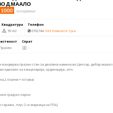
ВО Д.МААЛО
 1000
ЗА ИЗДАВАЊЕ
Квадратура
Телефон
95 m2
0702744
-XXX Кликнете тука
естеност
Спрат
Празен
-
и изнајмува
празен стан
за деловна намена во Центар,
дебар маало
н иделаен за канцеларија, ординација...итн.
на,2 спални + остава)
ално
градско парно
о гаража , плус 2 со маркица на ПОЦ