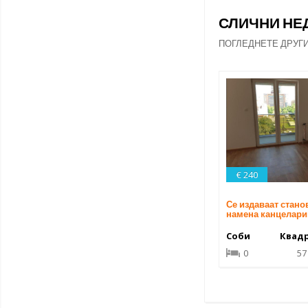
СЛИЧНИ Н
ПОГЛЕДНЕТЕ ДРУГ
€ 240
Се издаваат стано
намена канцелар
Соби
Квад
0
57