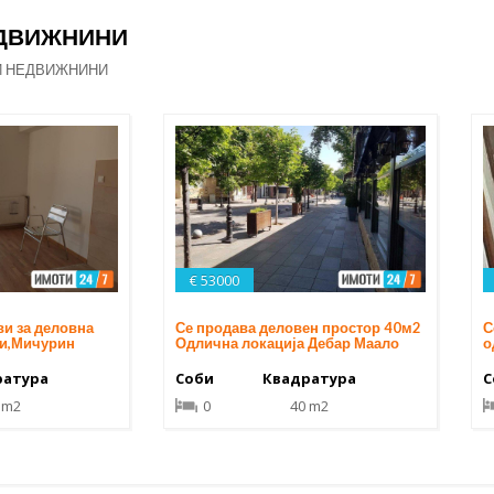
ЕДВИЖНИНИ
И НЕДВИЖНИНИ
€ 53000
С
ви за деловна
Се продава деловен простор 40м2
о
ии,Мичурин
Одлична локација Дебар Маало
С
ратура
Соби
Квадратура
 m2
0
40 m2