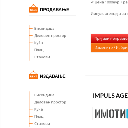
✔ цена 1000еур + р
ПРОДАВАЊЕ
Импулс агенција за
Викендица
Деловен простор
Пријави неправи
Куќа
Измените / Избр
Плац
Станови
ИЗДАВАЊЕ
IMPULS AGE
Викендица
Деловен простор
Куќа
Плац
Станови