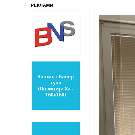
РЕКЛАМИ
Вашиот банер
тука
(Позиција 8a -
160х160)