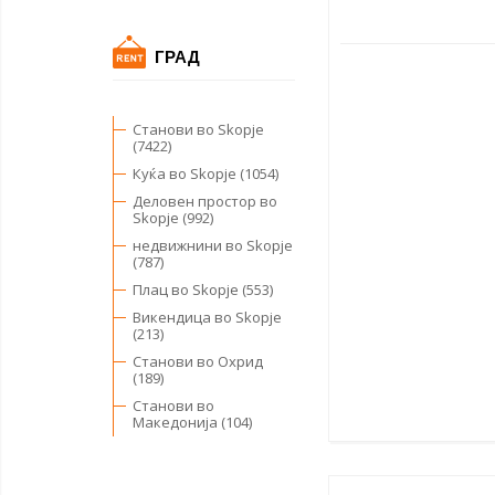
ГРАД
Станови во Skopje
(7422)
Куќа во Skopje (1054)
Деловен простор во
Skopje (992)
недвижнини во Skopje
(787)
Плац во Skopje (553)
Викендица во Skopje
(213)
Станови во Охрид
(189)
Станови во
Македонија (104)