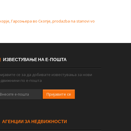
kopje
,
Гарсоњера во Скопје
,
prodazba na stanovi vo
ИЗВЕСТУВАЊЕ НА Е-ПОШТА
ијавите се за да добивате известувања за нови
едвижнини по е-пошта
Пријавите се
АГЕНЦИИ ЗА НЕДВИЖНОСТИ