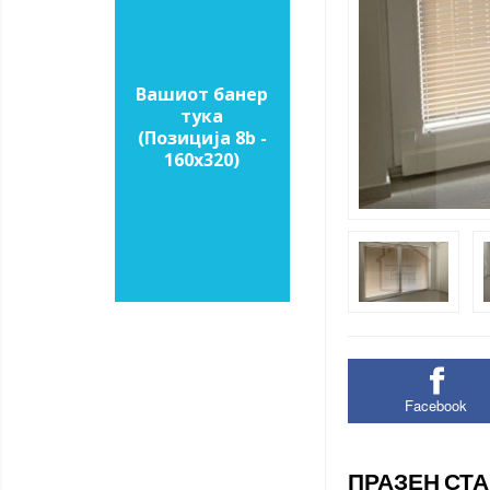
Вашиот банер
тука
(Позиција 8b -
160х320)
Facebook
ПРАЗЕН СТ