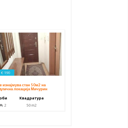
€ 190
е изнајмува стан 50м2 на
длична локација Мичурин
оби
Квадратура
2
50 m2