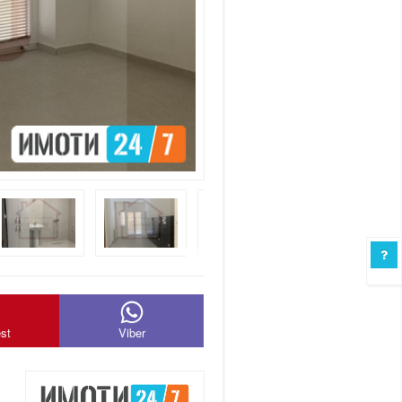
est
Viber