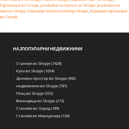
Гарсоњера во Скопје
,
prodazba na stanovi vo Skopje
,
prodazba na
stanovi skopje
,
Izdavanje stanovi pod kirija skopje
,
Издавам гарсоњера
во Скопје
НАЈПОПУЛАРНИ НЕДВИЖНИНИ
Станови во Skopje (7428)
Куќа во Skopje (1054)
Деловен простор во Skopje (992)
недвижнини во Skopje (787)
Плац во Skopje (553)
Викендица во Skopje (213)
Станови во Охрид (189)
Станови во Македонија (104)