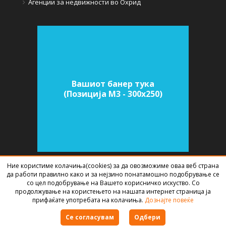
Агенции за недвижности во Охрид
Вашиот банер тука
(Позиција M3 - 300х250)
Ние користиме колачиња(cookies) за да овозможиме оваа веб страна
да работи правилно како и за нејзино понатамошно подобрување се
СОФТВЕР ЗА АГЕНЦИИ ЗА НЕДВИЖНИНИ
ИЗРАБОТЕН ОД
BEST NET
со цел подобрување на Вашето корисничко искуство. Со
STUDIO
2026
продолжување на користењето на нашата интернет страница ја
прифаќате употребата на колачиња.
Дознајте повеќе
Правила за користење
Се согласувам
Одбери