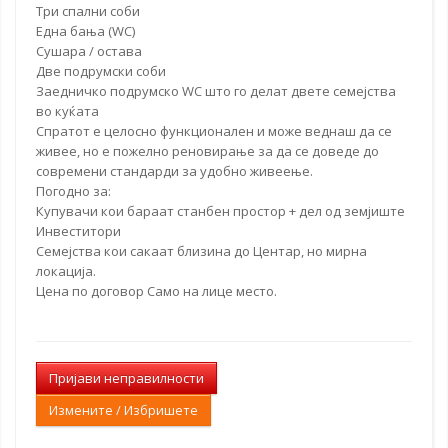
Три спални соби
Една бања (WC)
Сушара / остава
Две подрумски соби
Заедничко подрумско WC што го делат двете семејства
во куќата
Спратот е целосно функционален и може веднаш да се
живее, но е пожелно реновирање за да се доведе до
современи стандарди за удобно живеење.
Погодно за:
Купувачи кои бараат станбен простор + дел од земјиште
Инвеститори
Семејства кои сакаат близина до Центар, но мирна
локација.
Цена
по договор
Само на лице место.
Пријави неправилности
Измените / Избришете