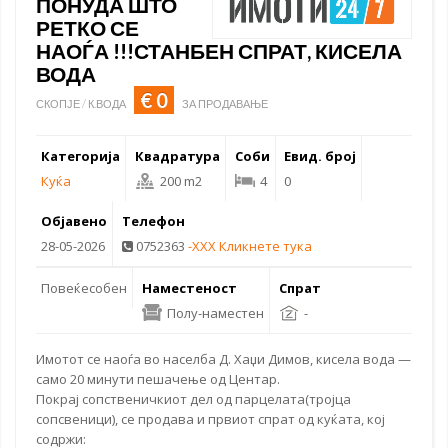
ПОНУДА ШТО
РЕТКО СЕ
НАОЃА !!!СТАНБЕН СПРАТ, КИСЕЛА
ВОДА
€ 0
СКОПЈЕ / К.ВОДА
ЗА ПРОДАВАЊЕ
Категорија
Квадратура
Соби
Евид. број
Куќа
200 m2
4
0
Објавено
Телефон
28-05-2026
0752363
-XXX Кликнете тука
Повеќесобен
Наместеност
Спрат
Полу-наместен
-
Имотот се наоѓа во населба Д. Хаџи Димов,
кисела вода
—
само 20 минути пешачење од Центар.
Покрај сопственичкиот дел од парцелата(тројца
сопсвеници), се продава и првиот спрат од куќата, кој
содржи: