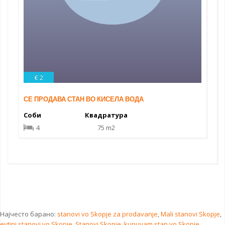
€ 2
СЕ ПРОДАВА СТАН ВО КИСЕЛА ВОДА
Соби
Квадратура
4
75 m2
Најчесто барано:
stanovi vo Skopje za prodavanje
,
Mali stanovi Skopje
,
evtini stanovi vo Skopje
,
Stanovi Skopje
,
kupuvam stan vo Skopje
,