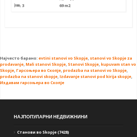
3
69 m2
Најчесто барано:
evtini stanovi vo Skopje
,
stanovi vo Skopje za
prodavanje
,
Mali stanovi Skopje
,
Stanovi Skopje
,
kupuvam stan vo
Skopje
,
Гарсоњера во Скопје
,
prodazba na stanovi vo Skopje
,
prodazba na stanovi skopje
,
Izdavanje stanovi pod kirija skopje
,
Издавам гарсоњера во Скопје
НАЈПОПУЛАРНИ НЕДВИЖНИНИ
Станови во Skopje (7428)