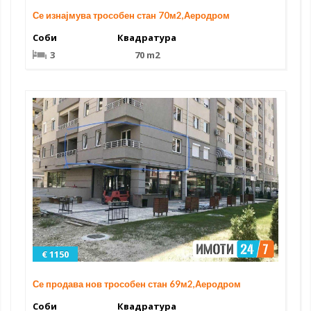
Се изнајмува трособен стан 70м2,Аеродром
Соби
Квадратура
3
70 m2
€ 1150
Се продава нов трособен стан 69м2,Аеродром
Соби
Квадратура