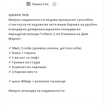
Наместен
-
ШИФРА 7078
Импулс недвижности издава прекрасен трособен
стан кој ке ги задоволи сите ваши барања за удобно
и модерно домување,идеална локација во
Аеродром,позади Тобако 2, во близина на Дим
Маркет.
✔ 50м2, 3 соби (дневна,спална, детска соба)
✔ бања + тераса
✔ 1-ви кат со лифт
✔ Греење на струја
✔ Комплетно опремен
✔ 2 Паркин места
✔ цена 450еур + режиски трошоци
Импулс агенција за недвижности