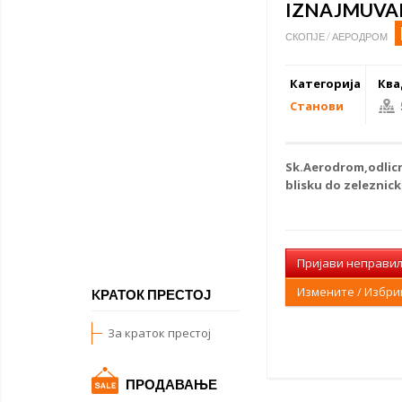
IZNAJMUVA
СКОПЈЕ / АЕРОДРОМ
Категорија
Ква
Станови
Sk.Aerodrom,
odli
blisku do zeleznick
Пријави неправи
Измените / Избр
KРАТОК ПРЕСТОЈ
За краток престој
ПРОДАВАЊЕ