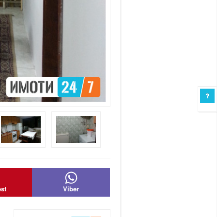
est
Viber