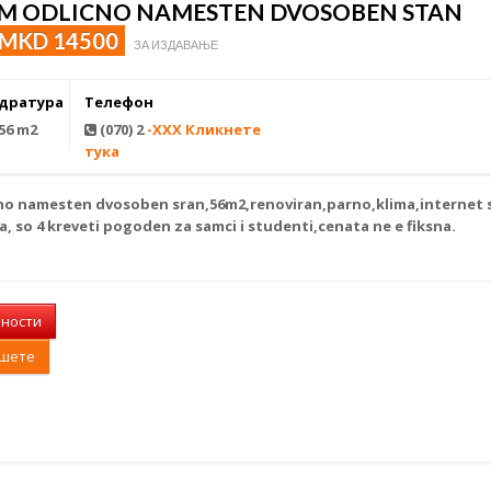
M ODLICNO NAMESTEN DVOSOBEN STAN
MKD 14500
ЗА ИЗДАВАЊЕ
дратура
Телефон
56 m2
(070) 2
-XXX Кликнете
тука
cno namesten
dvosoben sran,56m2,renoviran,parno,klima,internet so
a, so 4 kreveti pogoden za samci i studenti,cenata ne e fiksna.
лности
ишете