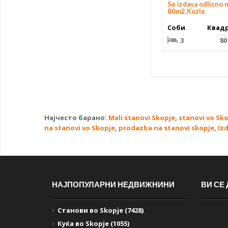
Se izdava odlicno
80m2,Kozle
Соби
Квад
3
80
Најчесто барано:
Mali stanovi Skopje
,
stanovi vo Sk
na stanovi vo Skopje
,
prodazba na stanovi skopje
,
Iz
НАЈПОПУЛАРНИ НЕДВИЖНИНИ
ВИ СЕ
Станови во Skopje (7428)
Куќа во Skopje (1055)