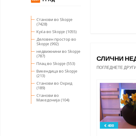
Станови во Skopje
(7428)
Куќа во Skopje (1055)
Деловен простор во
Skopje (992)
недвижнини во Skopje
(787)
СЛИЧНИ Н
Плац во Skopje (553)
ПОГЛЕДНЕТЕ ДРУГ
Викендица во Skopje
(213)
Станови во Охрид
(189)
Станови во
Македонија (104)
€ 400