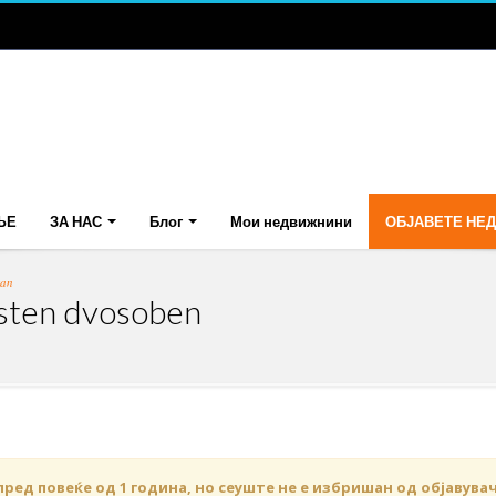
ЊЕ
ЗА НАС
Блог
Мои недвижнини
ОБЈАВЕТЕ НЕ
tan
sten dvosoben
пред повеќе од 1 година, но сеуште не е избришан од објавува