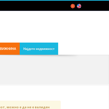
ДВИЖНИНА
Најдете недвижност
чот, можно е да не е валиден