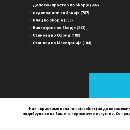
Деловен простор во Skopje (992)
недвижнини во Skopje (787)
Плац во Skopje (553)
Викендица во Skopje (213)
Станови во Охрид (189)
Станови во Македонија (104)
Ние користиме колачиња(cookies) за да овозможим
подобрување на Вашето корисничко искуство. Со про
СОФТВЕР ЗА АГЕНЦИИ ЗА НЕДВИЖНИНИ
ИЗРАБОТЕН ОД
B