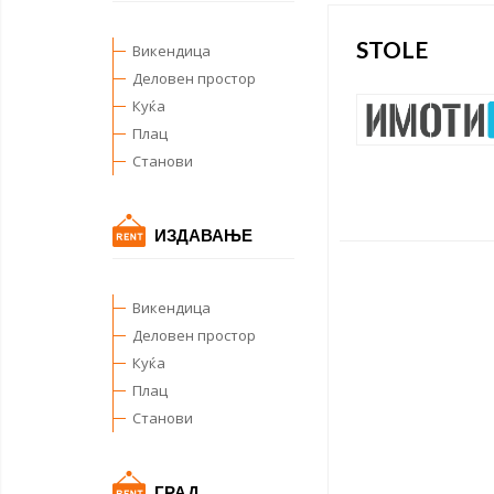
STOLE
Викендица
Деловен простор
Куќа
Плац
Станови
ИЗДАВАЊЕ
Викендица
Деловен простор
Куќа
Плац
Станови
ГРАД