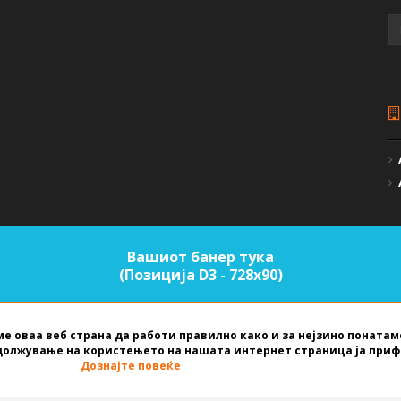
Вашиот банер тука
(Позиција D3 - 728х90)
е оваа веб страна да работи правилно како и за нејзино поната
должување на користењето на нашата интернет страница ја приф
EST NET STUDIO
2026
Дознајте повеќе