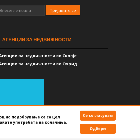
Пријавите се
АГЕНЦИИ ЗА НЕДВИЖНОСТИ
Агенции за недвижности во Скопје
Агенции за недвижности во Охрид
Се согласувам
мошно подобрување се со цел
аќате употребата на колачиња.
Правила за користење
Одбери