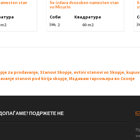
 namesten stan
Se izdava dvosoben namesten stan
S
vo Micurin
s
ратура
Соби
Квадратура
С
 m2
2
60 m2
opje za prodavanje
,
Stanovi Skopje
,
evtini stanovi vo Skopje
,
kupuv
davanje stanovi pod kirija skopje
,
Издавам гарсоњера во Скопје
 ДОПАЃАМЕ? ПОДРЖЕТЕ НЕ
П
н