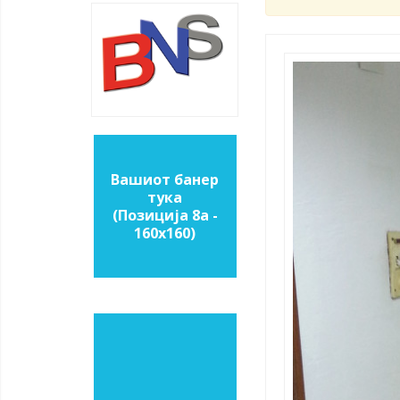
Вашиот банер
тука
(Позиција 8a -
160х160)