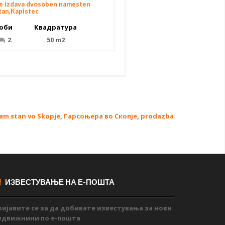
e izdava dvosoben namesten
tan,Kapistec
оби
Квадратура
2
50 m2
am stan vo Skopje
,
Гарсоњера во Скопје
,
prodazba
ИЗВЕСТУВАЊЕ НА Е-ПОШТА
ријавите се за да добивате известувања за нови
едвижнини по е-пошта