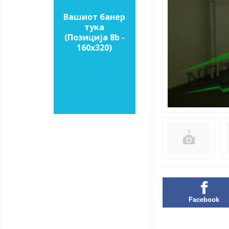
Вашиот банер
тука
(Позиција 8b -
160х320)
Facebook