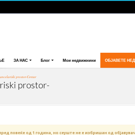
ЊЕ
ЗА НАС
Блог
Мои недвижнини
ОБЈАВЕТЕ НЕ
ancelariski prostor-Centar
iski prostor-
пред повеќе од 1 година, но сеуште не е избришан од објавува