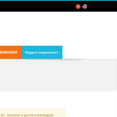
ДВИЖНИНА
Најдете недвижност
чот, можно е да не е валиден