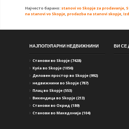
Најчесто барано:
stanovi vo Skopje za prodavanje
,
S
na stanovi vo Skopje
,
prodazba na stanovi skopje
,
Iz
НАЈПОПУЛАРНИ НЕДВИЖНИНИ
ВИ СЕ
Станови во Skopje (7428)
Куќа во Skopje (1056)
Деловен простор во Skopje (992)
недвижнини во Skopje (787)
Плац во Skopje (553)
Викендица во Skopje (213)
Станови во Охрид (189)
Станови во Македонија (104)