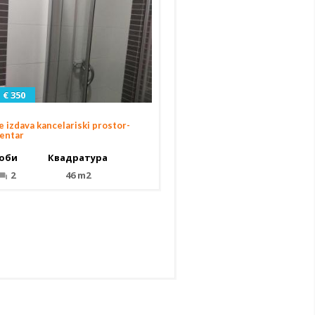
€ 350
e izdava kancelariski prostor-
entar
оби
Квадратура
2
46 m2