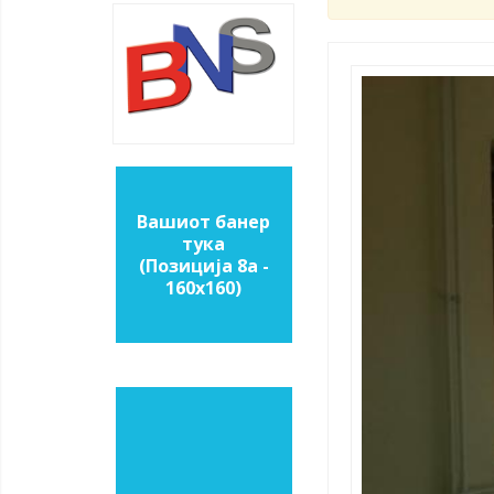
Вашиот банер
тука
(Позиција 8a -
160х160)