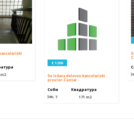
kancelariski
S
C
€ 1200
ратура
С
 m2
Se izdava deloven kancelariski
prostor-Centar
Соби
Квадратура
7
171 m2