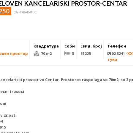
DELOVEN KANCELARISKI PROSTOR-CENTAR
 250
ЗА ИЗДАВАЊЕ
Квадратура
Соби
Евид. број
Телефон
овен простор
70 m2
3
Е1225
02 3241
-X
тука
ancelariski
prostor vo Centar. Prostorot raspolaga so 70m2, so 3 pro
ecni trosoci
com
viznosti
54
 915
ovelestate.com