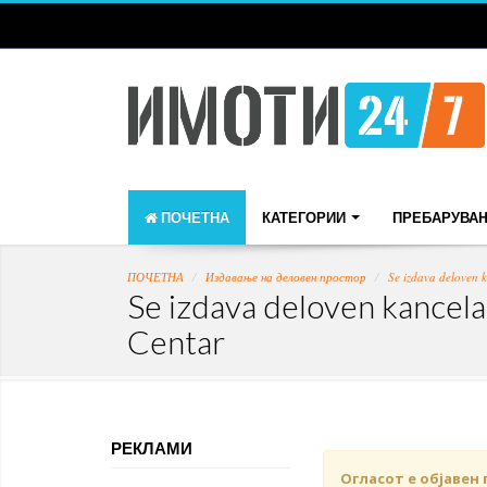
ПОЧЕТНА
КАТЕГОРИИ
ПРЕБАРУВА
ПОЧЕТНА
Издавање на деловен простор
Se izdava deloven k
Se izdava deloven kancelar
Centar
РЕКЛАМИ
Огласот е објавен 