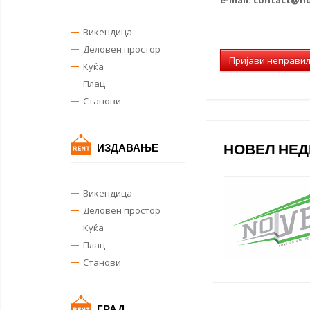
Викендица
Деловен простор
Пријави неправи
Куќа
Плац
Станови
НОВЕЛ НЕ
ИЗДАВАЊЕ
Викендица
Деловен простор
Куќа
Плац
Станови
ГРАД