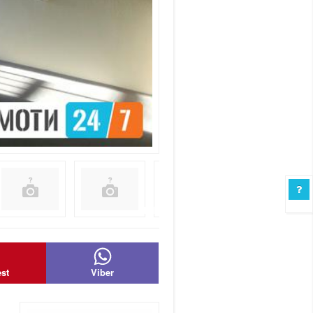
est
Viber