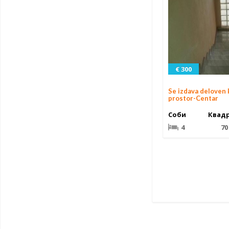
€ 300
Se izdava deloven 
prostor-Centar
Соби
Квад
4
70