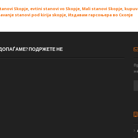
tanovi Skopje
,
evtini stanovi vo Skopje
,
Mali stanovi Skopje
,
kupuv
davanje stanovi pod kirija skopje
,
Издавам гарсоњера во Скопје
 ДОПАЃАМЕ? ПОДРЖЕТЕ НЕ
П
н