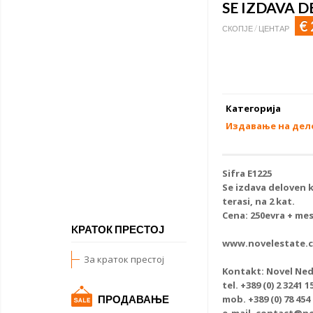
SE IZDAVA 
€
СКОПЈЕ / ЦЕНТАР
Категорија
Издавање на дел
Sifra Е1225
Se
izdava deloven k
terasi, na 2 kat.
Cena: 250evra + mes
KРАТОК ПРЕСТОЈ
www.novelestate.
За краток престој
Kontakt: Novel Ned
tel. +389 (0) 2 3241 1
mob. +389 (0) 78 454
ПРОДАВАЊЕ
e-mail. contact@n