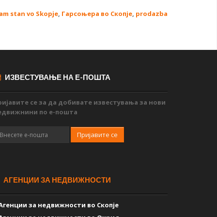
am stan vo Skopje
,
Гарсоњера во Скопје
,
prodazba
ИЗВЕСТУВАЊЕ НА Е-ПОШТА
ријавите се за да добивате известувања за нови
едвижнини по е-пошта
Пријавите се
АГЕНЦИИ ЗА НЕДВИЖНОСТИ
Агенции за недвижности во Скопје