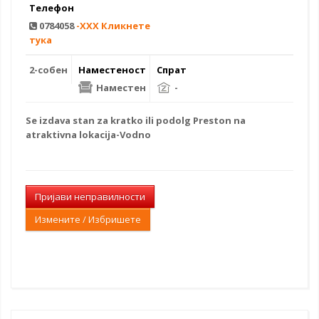
Телефон
0784058
-XXX Кликнете
тука
2-собен
Наместеност
Спрат
Наместен
-
Se
izdava stan
za kratko ili podolg Preston na
atraktivna lokacija-Vodno
Пријави неправилности
Измените / Избришете