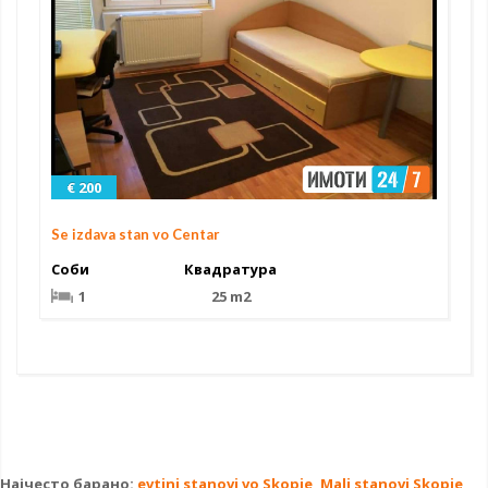
€ 200
Se izdava stan vo Centar
Соби
Квадратура
1
25 m2
Најчесто барано:
evtini stanovi vo Skopje
,
Mali stanovi Skopje
,