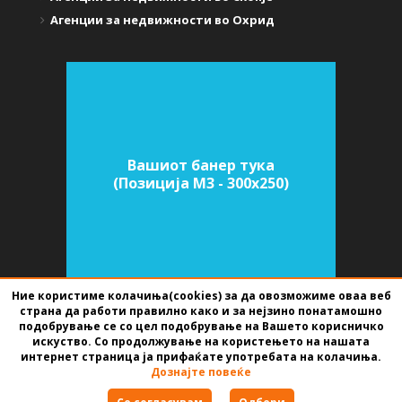
Агенции за недвижности во Охрид
Вашиот банер тука
(Позиција M3 - 300х250)
Ние користиме колачиња(cookies) за да овозможиме оваа веб
страна да работи правилно како и за нејзино понатамошно
подобрување се со цел подобрување на Вашето корисничко
СОФТВЕР ЗА АГЕНЦИИ ЗА НЕДВИЖНИНИ
ИЗРАБОТЕН ОД
BEST NET
искуство. Со продолжување на користењето на нашата
STUDIO
2026
интернет страница ја прифаќате употребата на колачиња.
Дознајте повеќе
Правила за користење