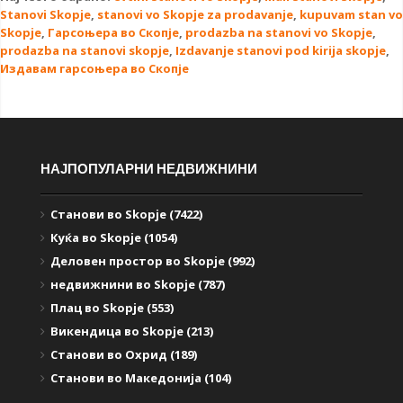
Stanovi Skopje
,
stanovi vo Skopje za prodavanje
,
kupuvam stan vo
Skopje
,
Гарсоњера во Скопје
,
prodazba na stanovi vo Skopje
,
prodazba na stanovi skopje
,
Izdavanje stanovi pod kirija skopje
,
Издавам гарсоњера во Скопје
НАЈПОПУЛАРНИ НЕДВИЖНИНИ
Станови во Skopje (7422)
Куќа во Skopje (1054)
Деловен простор во Skopje (992)
недвижнини во Skopje (787)
Плац во Skopje (553)
Викендица во Skopje (213)
Станови во Охрид (189)
Станови во Македонија (104)