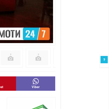
est
Viber