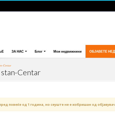
ЊЕ
ЗА НАС
Блог
Мои недвижнини
ОБЈАВЕТЕ НЕ
an-Centar
 stan-Centar
пред повеќе од 1 година, но сеуште не е избришан од објавува