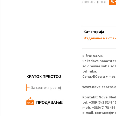
€
СКОПЈЕ / ЦЕНТАР
Категорија
Издавање на ста
Sifra: А3726
Se izdava
namesten
so dnevna soba so k
tehnika.
Cena:400evra + mes
KРАТОК ПРЕСТОЈ
www.novelestate.
За краток престој
Kontakt: Novel Ned
tel. +389 (0) 2 3241 1
ПРОДАВАЊЕ
mob. +389 (0) 78 454
e-mail. contact@n