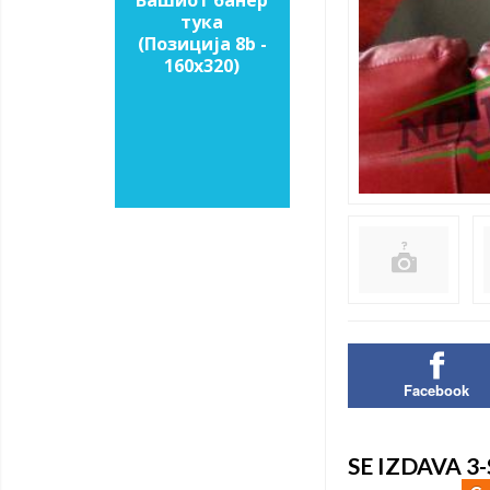
Вашиот банер
тука
(Позиција 8b -
160х320)
Facebook
SE IZDAVA 