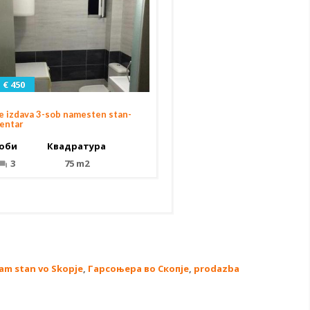
€ 450
e izdava 3-sob namesten stan-
entar
оби
Квадратура
3
75 m2
am stan vo Skopje
,
Гарсоњера во Скопје
,
prodazba