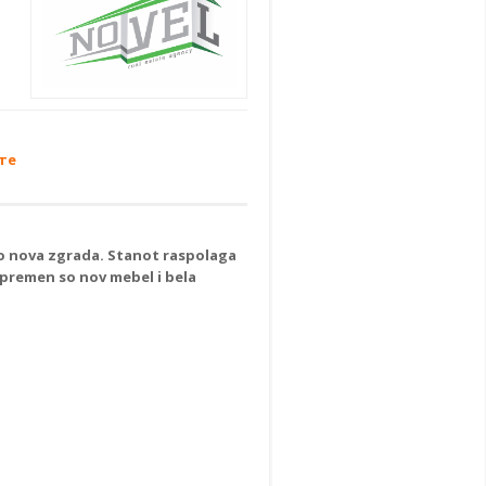
те
 vo nova zgrada. Stanot raspolaga
 opremen so nov mebel i bela