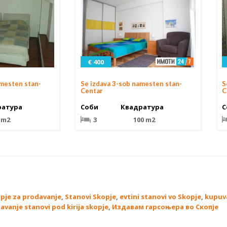
€ 400
amesten stan-
Se izdava 3-sob namesten stan-
S
Centar
C
ратура
Соби
Квадратура
С
 m2
3
100 m2
opje za prodavanje
,
Stanovi Skopje
,
evtini stanovi vo Skopje
,
kupuv
davanje stanovi pod kirija skopje
,
Издавам гарсоњера во Скопје