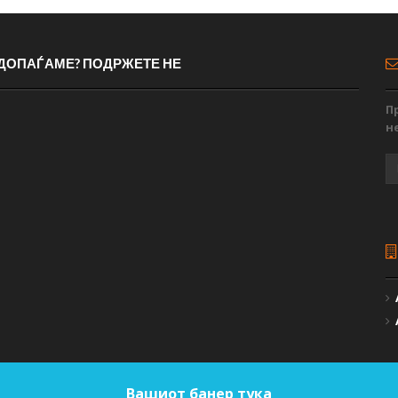
 ДОПАЃАМЕ? ПОДРЖЕТЕ НЕ
П
н
Вашиот банер тука