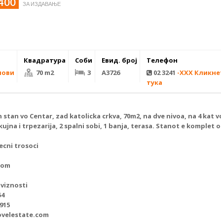
 400
ЗА ИЗДАВАЊЕ
Квадратура
Соби
Евид. број
Телефон
нови
70 m2
3
А3726
02 3241
-XXX Кликне
тука
 stan
vo Centar, zad katolicka crkva, 70m2, na dve nivoa, na 4 kat
ujna i trpezarija, 2 spalni sobi, 1 banja, terasa. Stanot e komplet
ecni trosoci
com
viznosti
54
 915
ovelestate.com