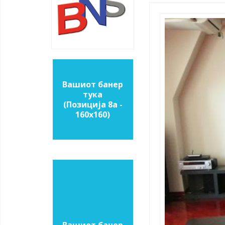
Вашиот банер
тука
(Позиција 8a -
160х160)