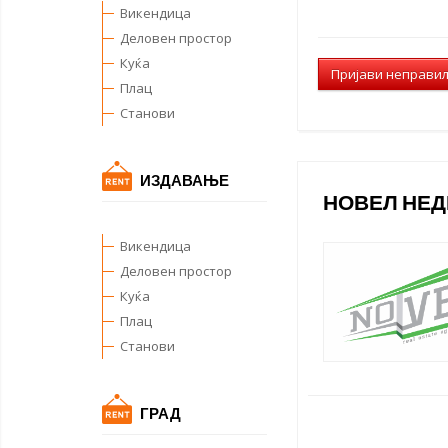
Викендица
Деловен простор
Куќа
Пријави неправи
Плац
Станови
ИЗДАВАЊЕ
НОВЕЛ НЕ
Викендица
Деловен простор
Куќа
Плац
Станови
ГРАД