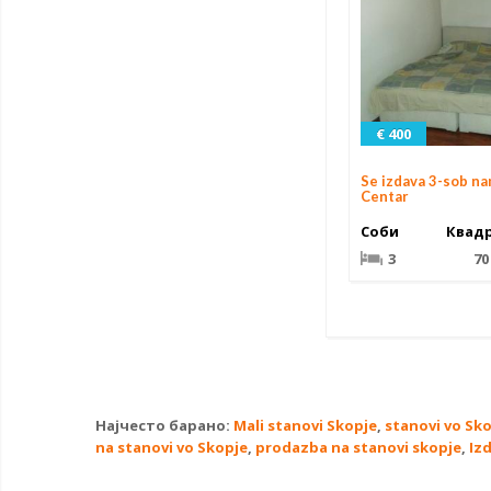
€ 400
Se izdava 3-sob n
Centar
Соби
Квад
3
70
Најчесто барано:
Mali stanovi Skopje
,
stanovi vo Sk
na stanovi vo Skopje
,
prodazba na stanovi skopje
,
Iz