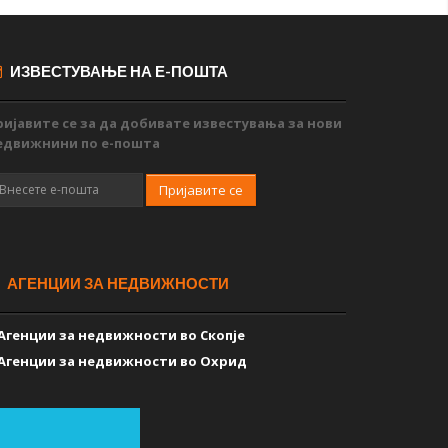
ИЗВЕСТУВАЊЕ НА Е-ПОШТА
ријавите се за да добивате известувања за нови
едвижнини по е-пошта
Пријавите се
АГЕНЦИИ ЗА НЕДВИЖНОСТИ
Агенции за недвижности во Скопје
Агенции за недвижности во Охрид