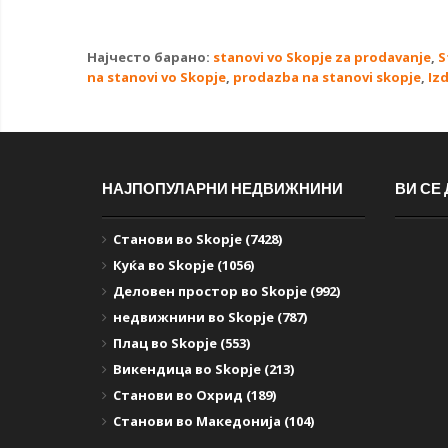
Најчесто барано:
stanovi vo Skopje za prodavanje
,
S
na stanovi vo Skopje
,
prodazba na stanovi skopje
,
Iz
НАЈПОПУЛАРНИ НЕДВИЖНИНИ
ВИ СЕ
Станови во Skopje (7428)
Куќа во Skopje (1056)
Деловен простор во Skopje (992)
недвижнини во Skopje (787)
Плац во Skopje (553)
Викендица во Skopje (213)
Станови во Охрид (189)
Станови во Македонија (104)