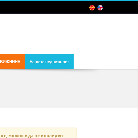
ДВИЖНИНА
Најдете недвижност
чот, можно е да не е валиден