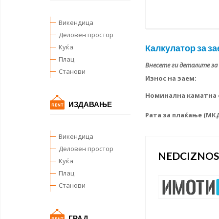
Викендица
Деловен простор
Куќа
Калкулатор за за
Плац
Внесете ги деталите за
Станови
Износ на заем:
Номинална каматна с
ИЗДАВАЊЕ
Рата за плаќање (МК
Викендица
Деловен простор
NEDCIZNO
Куќа
Плац
Станови
ГРАД