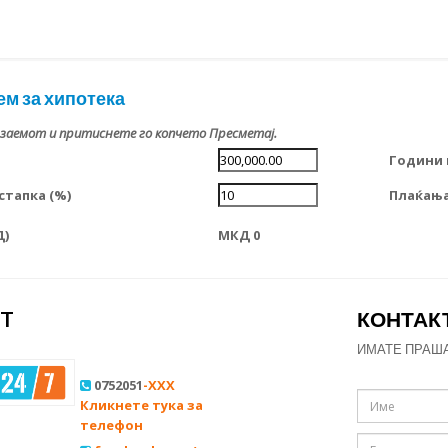
ем за хипотека
 заемот и притиснете го копчето Пресметај.
Години 
тапка (%)
Плаќања
Д)
МКД 0
ST
КОНТАК
ИМАТЕ ПРАШ
0752051
-XXX
Кликнете тука за
телефон