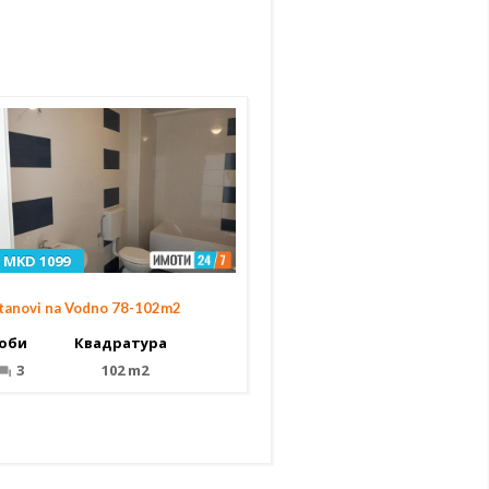
MKD 1099
tanovi na Vodno 78-102m2
оби
Квадратура
3
102 m2