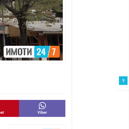
est
Viber