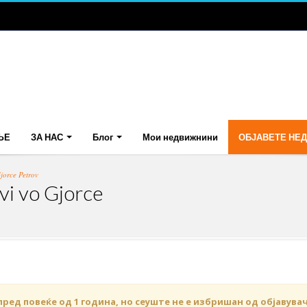
ЊЕ
ЗА НАС
Блог
Мои недвижнини
ОБЈАВЕТЕ НЕ
jorce Petrov
vi vo Gjorce
пред повеќе од 1 година, но сеуште не е избришан од објавува