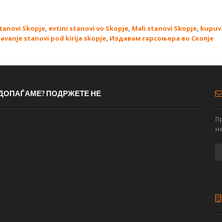
tanovi Skopje
,
evtini stanovi vo Skopje
,
Mali stanovi Skopje
,
kupuv
davanje stanovi pod kirija skopje
,
Издавам гарсоњера во Скопје
 ДОПАЃАМЕ? ПОДРЖЕТЕ НЕ
П
н