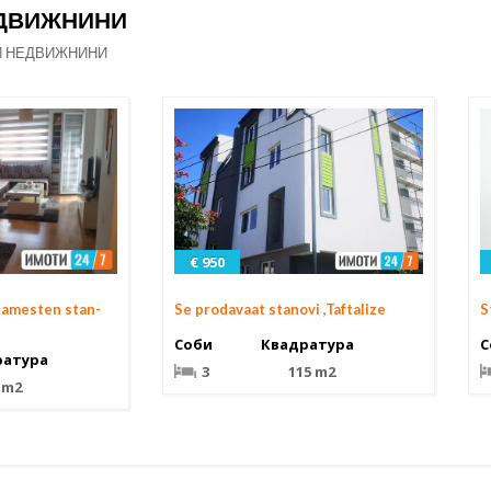
ЕДВИЖНИНИ
И НЕДВИЖНИНИ
€ 950
Se prodavaat stanovi ,Taftalize
namesten stan-
S
Соби
Квадратура
С
ратура
3
115 m2
 m2