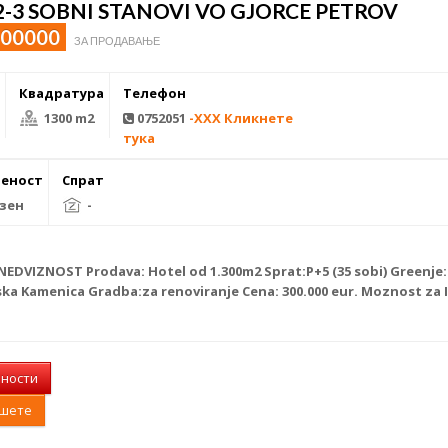
-3 SOBNI STANOVI VO GJORCE PETROV
300000
ЗА ПРОДАВАЊЕ
Квадратура
Телефон
1300 m2
0752051
-XXX Кликнете
тука
еност
Спрат
зен
-
NEDVIZNOST Prodava: Hotel od 1.300m2 Sprat:P+5 (35 sobi) Greenje: 
ka Kamenica Gradba:za renoviranje Cena: 300.000 eur. Moznost za 
лности
ишете