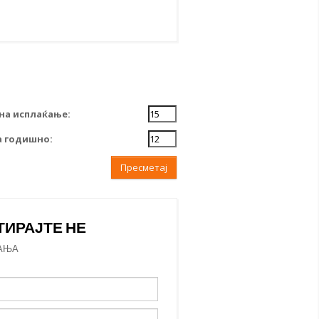
на исплаќање:
 годишно:
Пресметај
ТИРАЈТЕ НЕ
АЊА