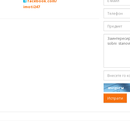
facebook.com/
imoti247
Испрати