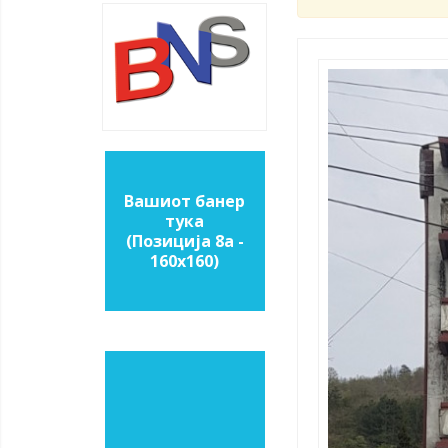
Вашиот банер
тука
(Позиција 8a -
160х160)