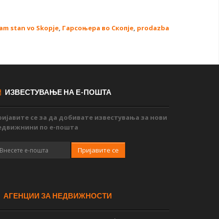
am stan vo Skopje
,
Гарсоњера во Скопје
,
prodazba
ИЗВЕСТУВАЊЕ НА Е-ПОШТА
ријавите се за да добивате известувања за нови
едвижнини по е-пошта
Пријавите се
АГЕНЦИИ ЗА НЕДВИЖНОСТИ