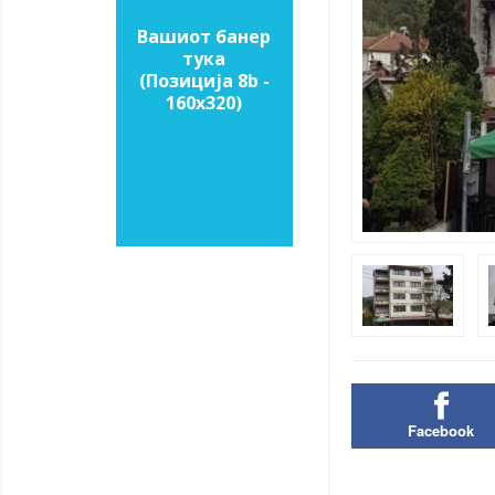
Вашиот банер
тука
(Позиција 8b -
160х320)
Facebook