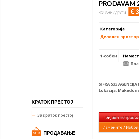
PRODAVAM 2
€ 
КОЧАНИ / ДРУГИ
Категорија
Деловен простор
1-собен
Намест
Пра
SIFRA 533 AGENCIJA 
Lokacija: Makedons
KРАТОК ПРЕСТОЈ
За краток престој
Пријави неправи
Измените / Избр
ПРОДАВАЊЕ