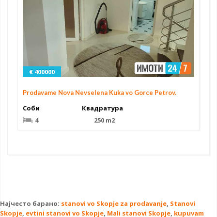
€ 400000
Prodavame Nova Nevselena Kuka vo Gorce Petrov.
Соби
Квадратура
4
250 m2
Најчесто барано:
stanovi vo Skopje za prodavanje
,
Stanovi
Skopje
,
evtini stanovi vo Skopje
,
Mali stanovi Skopje
,
kupuvam