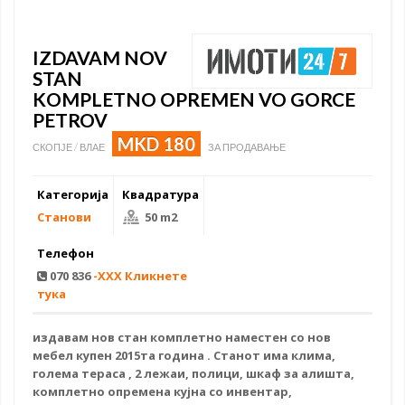
IZDAVAM NOV
STAN
KOMPLETNO OPREMEN VO GORCE
PETROV
MKD 180
СКОПЈЕ / ВЛАЕ
ЗА ПРОДАВАЊЕ
Категорија
Квадратура
Станови
50 m2
Телефон
070 836
-XXX Кликнете
тука
издавам
нов стан
комплетно наместен
со нов
мебел купен 2015та година . Станот има клима,
голема тераса , 2 лежаи, полици, шкаф за алишта,
комплетно опремена кујна со инвентар,