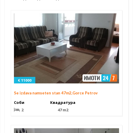
€ 11000
Se izdava namseten stan 47m2,Gorce Petrov
Соби
Квадратура
2
47 m2