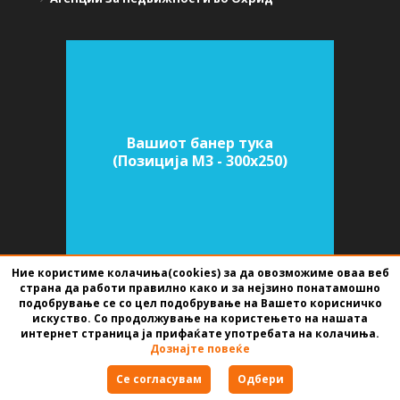
Вашиот банер тука
(Позиција M3 - 300х250)
Ние користиме колачиња(cookies) за да овозможиме оваа веб
страна да работи правилно како и за нејзино понатамошно
подобрување се со цел подобрување на Вашето корисничко
СОФТВЕР ЗА АГЕНЦИИ ЗА НЕДВИЖНИНИ
ИЗРАБОТЕН ОД
BEST NET
искуство. Со продолжување на користењето на нашата
STUDIO
2026
интернет страница ја прифаќате употребата на колачиња.
Дознајте повеќе
Правила за користење
Се согласувам
Одбери