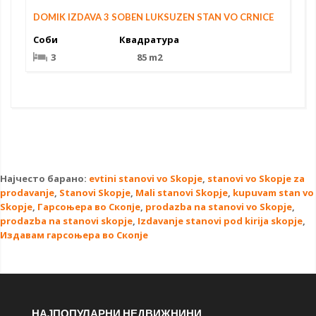
DOMIK IZDAVA 3 SOBEN LUKSUZEN STAN VO CRNICE
Соби
Квадратура
3
85 m2
Најчесто барано:
evtini stanovi vo Skopje
,
stanovi vo Skopje za
prodavanje
,
Stanovi Skopje
,
Mali stanovi Skopje
,
kupuvam stan vo
Skopje
,
Гарсоњера во Скопје
,
prodazba na stanovi vo Skopje
,
prodazba na stanovi skopje
,
Izdavanje stanovi pod kirija skopje
,
Издавам гарсоњера во Скопје
НАЈПОПУЛАРНИ НЕДВИЖНИНИ