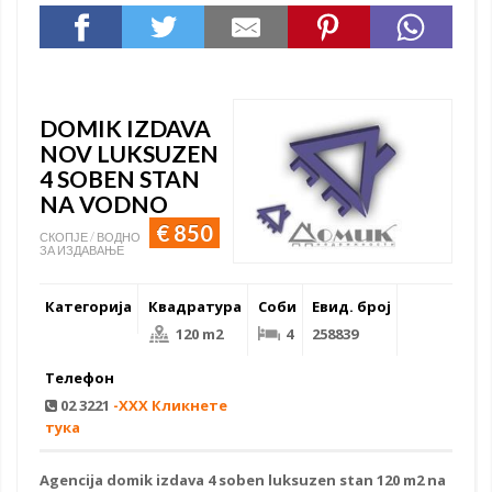
DOMIK IZDAVA
NOV LUKSUZEN
4 SOBEN STAN
NA VODNO
€ 850
СКОПЈЕ / ВОДНО
ЗА ИЗДАВАЊЕ
Категорија
Квадратура
Соби
Евид. број
120 m2
4
258839
Телефон
02 3221
-XXX Кликнете
тука
Agencija
domik izdava
4 soben
luksuzen stan
120 m2 na