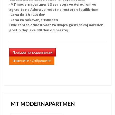
-MT modernapartment 3 se naoga vo Aerodrom vo
zgradite na Adora vo redot na restoran Equilibrium
-Cena do 4 h 1200 den
-Cena za nokevanje 1500 den
Ovie ceni se odnesuvaat za dvajca gosti,sekoj nareden
gostin doplaka 300 den od prestoj.
Пријави неправилности
Измените / Избришете
MT MODERNAPARTMEN