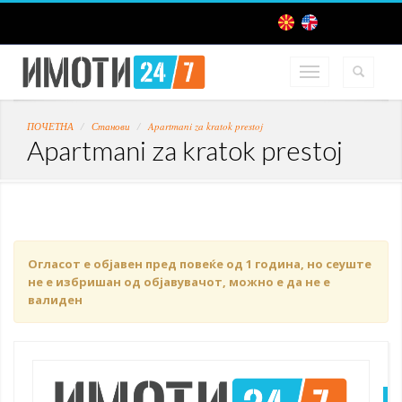
ПОЧЕТНА
Станови
Apartmani za kratok prestoj
Apartmani za kratok prestoj
Огласот е објавен пред повеќе од 1 година, но сеуште
не е избришан од објавувачот, можно е да не е
валиден