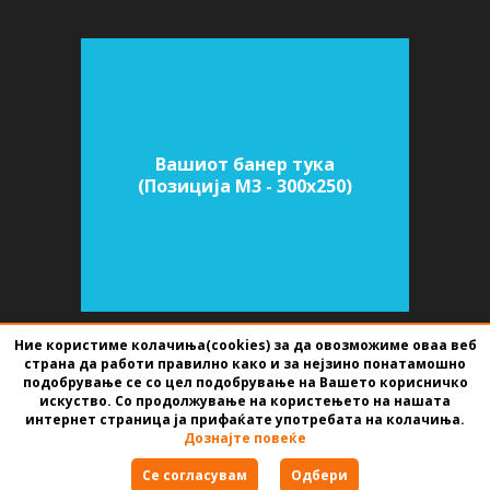
Вашиот банер тука
(Позиција M3 - 300х250)
Ние користиме колачиња(cookies) за да овозможиме оваа веб
страна да работи правилно како и за нејзино понатамошно
СОФТВЕР ЗА АГЕНЦИИ ЗА НЕДВИЖНИНИ
ИЗРАБОТЕН ОД
BEST NET
подобрување се со цел подобрување на Вашето корисничко
STUDIO
2026
искуство. Со продолжување на користењето на нашата
интернет страница ја прифаќате употребата на колачиња.
Дознајте повеќе
Правила за користење
Се согласувам
Одбери