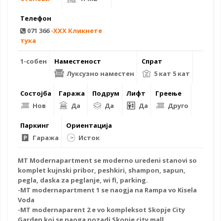
Телефон
071 366
-XXX Кликнете
тука
1-собен
Наместеност
Спрат
Луксузно наместен
5 кат 5 кат
Состојба
Гаража
Подрум
Лифт
Греење
Нов
Да
Да
Да
Друго
Паркинг
Ориентација
Гаража
Исток
MT Modernapartment se moderno uredeni stanovi so
komplet kujnski pribor, peshkiri, shampon, sapun,
pegla, daska za peglanje, wi fi, parking.
-MT modernapartment 1 se naogja na Rampa vo Kisela
Voda
-MT modernaparent 2 e vo kompleksot Skopje City
Garden koj se naoga pozadi Skopje
city mall