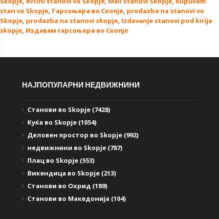
Skopje
,
evtini stanovi vo Skopje
,
Mali stanovi Skopje
,
kupuvam
stan vo Skopje
,
Гарсоњера во Скопје
,
prodazba na stanovi vo
Skopje
,
prodazba na stanovi skopje
,
Izdavanje stanovi pod kirija
skopje
,
Издавам гарсоњера во Скопје
НАЈПОПУЛАРНИ НЕДВИЖНИНИ
Станови во Skopje (7428)
Куќа во Skopje (1054)
Деловен простор во Skopje (992)
недвижнини во Skopje (787)
Плац во Skopje (553)
Викендица во Skopje (213)
Станови во Охрид (189)
Станови во Македонија (104)