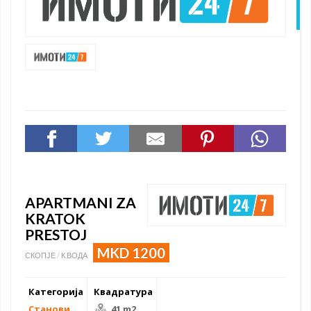
N
APARTMANI ZA
KRATOK
PRESTOJ
MKD 1200
СКОПЈЕ / К.ВОДА
Категорија
Квадратура
Станови
41 m2